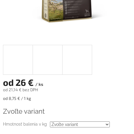
od
26 €
/ ks
od
21,14 €
bez DPH
Jednotková
od 8,75 € / 1 kg
cena:
Zvoľte variant
Hmotnosť balenia v kg