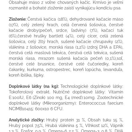
Obsahuje mäso z voľne chovaných kačíc. Krmivo je veľmi
rozmanité a bohaté zloženie zaistí vynikajúcu kondíciu psa.
Zloženie:
Čerstvá kačica (18%), dehydrované kačacie mäso
(17%), celý zelený hrach, celá červená šošovica, čerstvé
kačacie droby(pečeň, srdce, ľadviny) (7%), kačací tuk
(6%),čerstvé hrušky bartlett (4%), celý cícer, celá zelená
šošovica, celý žltý hrach, sušené kačacie chrupavky (2%),
vláknina z šošovice, morská riasa (1,2%) (zdroj DHA a EPA),
čerstvá celá maslová tekvica, čerstvá celá tekvica, sušená
morská riasa, mrazom sušená kačacia pečeň (0,1%),soľ,
čerstvé celé brusnice, čerstvé celé čučoriedky, koreň
čakanky, kurkuma, ostropestrec, koreň lopúcha, levanduľa,
koreň ibiška, šípky.
Doplnkové látky (na kg):
Technologické doplnkové látky:
Tokoferolový extrakt. Nutričné doplnkové látky: Vitamín
E:100IU, E6 (Zinok) 100 mg, E4 (meď):10mg. Zootechnické
doplnkové látky (Mikroorganizmy): Enterococcus faecium
NCIMB10415: 600x10 6 CFU.
Analytické zložky:
Hrubý proteín 31 %, Obsah tuku 15 %,
Hrubý popol 7,5%, Hrubá vláknina 5 %, Vlhkosť 12%, Vápnik
1,3 %, Fosfor 0,9 %, Omega-6 2,2 %, Omega-3 0,8 %, DHA