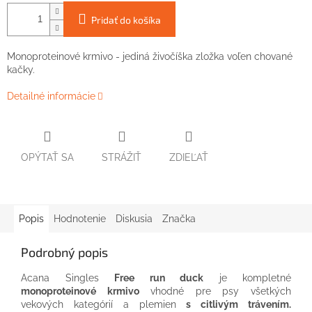
Pridať do košíka
Monoproteinové krmivo - jediná živočíška zložka voľen chované
kačky.
Detailné informácie
OPÝTAŤ SA
STRÁŽIŤ
ZDIEĽAŤ
Popis
Hodnotenie
Diskusia
Značka
Podrobný popis
Acana Singles
Free run duck
je kompletné
monoproteinové krmivo
vhodné pre psy všetkých
vekových kategórií a plemien
s citlivým trávením.