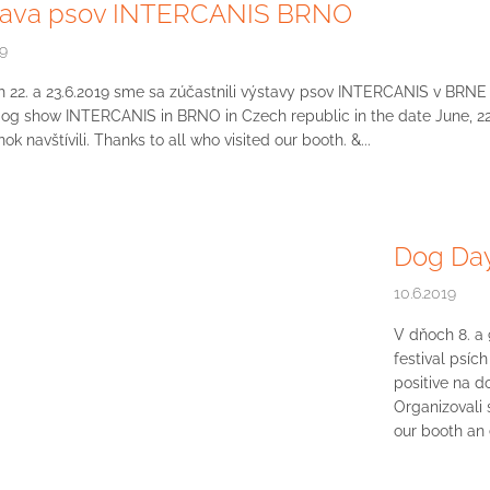
tava psov INTERCANIS BRNO
19
 22. a 23.6.2019 sme sa zúčastnili výstavy psov INTERCANIS v BRNE 
og show INTERCANIS in BRNO in Czech republic in the date June, 22
ok navštívili. Thanks to all who visited our booth. &...
Dog Day
10.6.2019
V dňoch 8. a 
festival psíc
positive na d
Organizovali
our booth an 