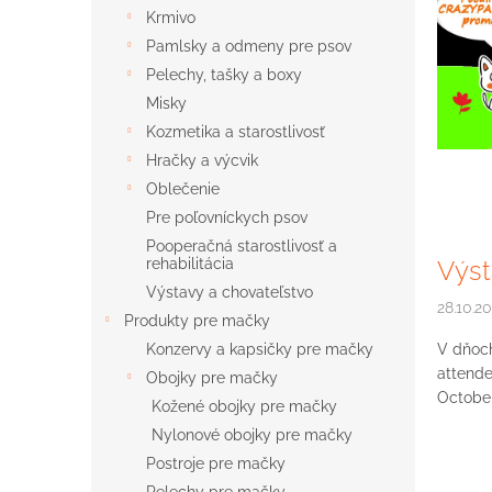
s
Krmivo
č
Pamlsky a odmeny pre psov
l
Pelechy, tašky a boxy
á
n
Misky
k
Kozmetika a starostlivosť
o
Hračky a výcvik
v
Oblečenie
Pre poľovníckych psov
Pooperačná starostlivosť a
Výs
rehabilitácia
Výstavy a chovateľstvo
28.10.2
Produkty pre mačky
V dňoch
Konzervy a kapsičky pre mačky
attende
Obojky pre mačky
October
Kožené obojky pre mačky
Nylonové obojky pre mačky
Postroje pre mačky