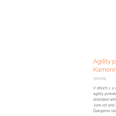
Agility
Kamenn
3.6.2019
V dňoch 1. a 
agility pret
attended with
June 1st and
Ďakujeme všetk