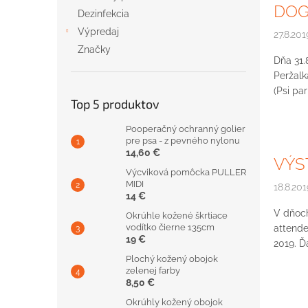
DOG
Dezinfekcia
Výpredaj
27.8.201
Značky
Dňa 31.
Peržal
(Psi par
Top 5 produktov
Pooperačný ochranný golier
pre psa - z pevného nylonu
14,60 €
VÝS
Výcviková pomôcka PULLER
MIDI
18.8.201
14 €
V dňoch
Okrúhle kožené škrtiace
vodítko čierne 135cm
attende
19 €
2019. Ď
Plochý kožený obojok
zelenej farby
8,50 €
Okrúhly kožený obojok