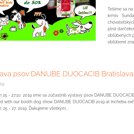
Tešíme sa na 
krmív Sunday
chovateľskýc
plná darčekov
obľúbených p
obľúbené zna
tava psov DANUBE DUOCACIB Bratislava
019
 25 - 27.10. 2019 sme sa zúčastnili výstavy psov DANUBE DUOCACIB 
d with our booth dog show DANUBE DUOCACIB 2019 at Incheba exhibit
, 25 - 27. 2019. Ďakujeme všetkým...