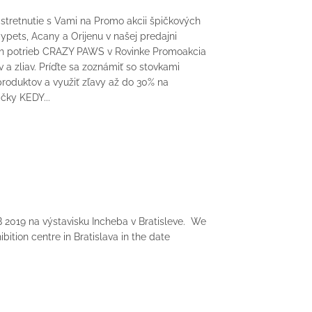
stretnutie s Vami na Promo akcii špičkových
pets, Acany a Orijenu v našej predajni
h potrieb CRAZY PAWS v Rovinke Promoakcia
 a zliav. Príďte sa zoznámiť so stovkami
roduktov a využiť zľavy až do 30% na
čky KEDY...
2019 na výstavisku Incheba v Bratisleve. We
ion centre in Bratislava in the date