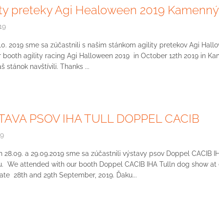
ity preteky Agi Healoween 2019 Kamenný
19
10. 2019 sme sa zúčastnili s našim stánkom agility pretekov Agi H
r booth agility racing Agi Halloween 2019 in October 12th 2019 in K
š stánok navštívili. Thanks ...
TAVA PSOV IHA TULL DOPPEL CACIB
19
 28.09. a 29.09.2019 sme sa zúčastnili výstavy psov Doppel CACIB 
. We attended with our booth Doppel CACIB IHA Tulln dog show at 
date 28th and 29th September, 2019. Ďaku...