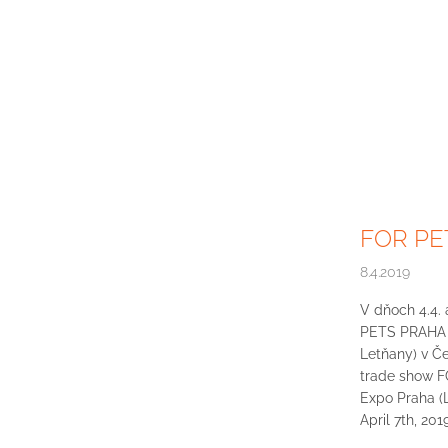
FOR PE
8.4.2019
V dňoch 4.4. 
PETS PRAHA n
Letňany) v Če
trade show F
Expo Praha (L
April 7th, 2019