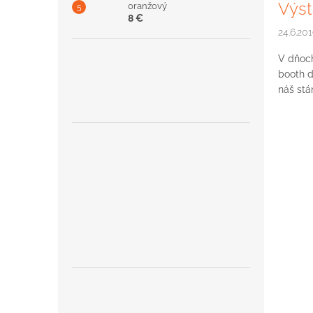
Výs
oranžový
8 €
24.6.20
V dňoch
booth d
náš stán