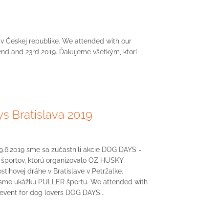
v Českej republike. We attended with our
nd and 23rd 2019. Ďakujeme všetkým, ktorí
s Bratislava 2019
9.6.2019 sme sa zúčastnili akcie DOG DAYS -
h športov, ktorú organizovalo OZ HUSKY
ostihovej dráhe v Bratislave v Petržalke.
 sme ukážku PULLER športu. We attended with
event for dog lovers DOG DAYS...