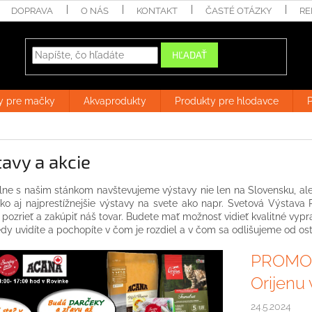
DOPRAVA
O NÁS
KONTAKT
ČASTÉ OTÁZKY
RE
HĽADAŤ
y pre mačky
Akvaprodukty
Produkty pre hlodavce
P
avy a akcie
lne s našim stánkom navštevujeme výstavy nie len na Slovensku, ale 
ko aj najprestížnejšie výstavy na svete ako napr. Svetová Výstava
pozrieť a zakúpiť náš tovar. Budete mať možnosť vidieť kvalitné vypr
edy uvidíte a pochopíte v čom je rozdiel a v čom sa odlišujeme od ost
PROMO a
Orijenu 
24.5.2024