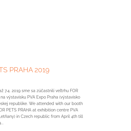
TS PRAHA 2019
až 7.4. 2019 sme sa zúčastnili veľtrhu FOR
a výstavisku PVA Expo Praha (výstavisko
skej republike. We attended with our booth
OR PETS PRAHA at exhibition centre PVA
etňany) in Czech republic from April 4th till
...