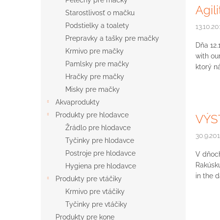
Pelechy pre mačky
Agil
Starostlivosť o mačku
Podstielky a toalety
13.10.20
Prepravky a tašky pre mačky
Dňa 12.
Krmivo pre mačky
with ou
Pamlsky pre mačky
ktorý ná
Hračky pre mačky
Misky pre mačky
Akvaprodukty
Produkty pre hlodavce
VÝS
Žrádlo pre hlodavce
30.9.20
Tyčinky pre hlodavce
Postroje pre hlodavce
V dňoch
Rakúsku
Hygiena pre hlodavce
in the 
Produkty pre vtáčiky
Krmivo pre vtáčiky
Tyčinky pre vtáčiky
Produkty pre kone