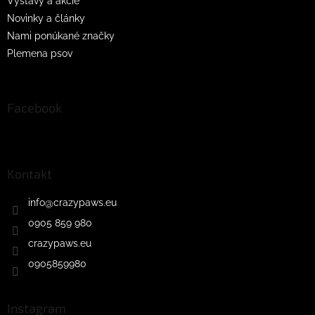
s
Výstavy a akcie
u
Novinky a články
Nami ponúkané značky
Plemena psov
Facebook
Kontakt
info
@
crazypaws.eu
0905 859 980
crazypaws.eu
0905859980
Instagram