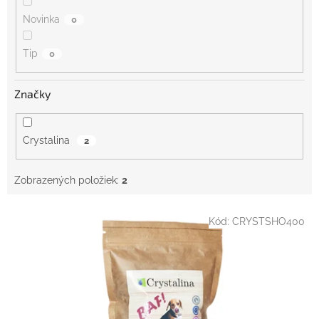
Novinka
0
Tip
0
Značky
Crystalina
2
Zobrazených položiek:
2
V
Kód:
CRYSTSHO400
ý
p
i
s
p
r