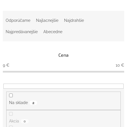
R
a
Odporúčame
Najlacnejšie
Najdrahšie
d
e
Najpredávanejšie
Abecedne
n
i
e
Cena
p
r
9
€
10
€
o
d
u
k
t
o
Na sklade
2
v
Akcia
0