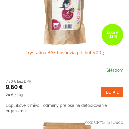
o
d
u
k
t
o
12,50 €
–23 %
v
Crystalina BAF hovädzia príchuť 400g
Skladom
7,80 € bez DPH
9,60 €
DETAIL
Jednotková
24 € / 1 kg
cena:
Doplnkové krmivo - odmeny pre psa na detoxikovanie
organizmu.
Kód:
CRYSTSTU400