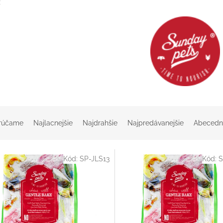
z
rúčame
Najlacnejšie
Najdrahšie
Najpredávanejšie
Abecedn
Kód:
SP-JLS13
Kód:
S