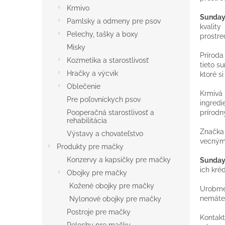
Krmivo
Sunday
Pamlsky a odmeny pre psov
kvalit
Pelechy, tašky a boxy
prostre
Misky
Príroda
Kozmetika a starostlivosť
tieto s
Hračky a výcvik
ktoré s
Oblečenie
Krmivá
Pre poľovníckych psov
ingredi
prírodn
Pooperačná starostlivosť a
rehabilitácia
Značk
Výstavy a chovateľstvo
vecným
Produkty pre mačky
Konzervy a kapsičky pre mačky
Sunday
ich kré
Obojky pre mačky
Kožené obojky pre mačky
Urobme 
nemáte 
Nylonové obojky pre mačky
Postroje pre mačky
Kontakt