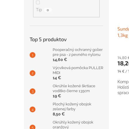
Tip
0
Sunda
1,3kg
Top 5 produktov
Pooperačný ochranný golier
pre psa - z pevného nylonu
14,80 
14,60 €
18,2
Výcviková pomôcka PULLER
Jednot
14 € / 
MIDI
cena:
14 €
Kompl
Okrúhle kožené škrtiace
Holis
vodítko čierne 135cm
sprac
19 €
Plochý kožený obojok
zelenej farby
8,50 €
Okrúhly kožený obojok
oranžový