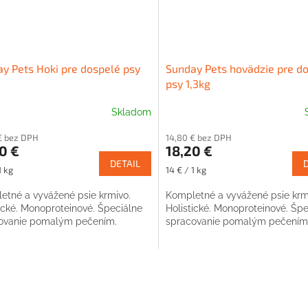
y Pets Hoki pre dospelé psy
Sunday Pets hovädzie pre d
psy 1,3kg
Skladom
€ bez DPH
14,80 € bez DPH
0 €
18,20 €
DETAIL
ková
Jednotková
1 kg
14 € / 1 kg
cena:
etné a vyvážené psie krmivo.
Kompletné a vyvážené psie krm
tické. Monoproteinové. Špeciálne
Holistické. Monoproteinové. Špe
ovanie pomalým pečením.
spracovanie pomalým pečením
O
v
l
á