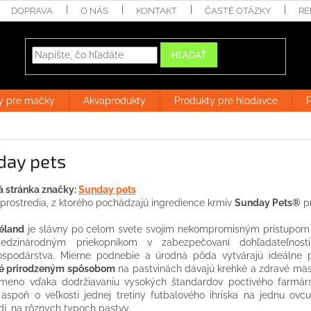
DOPRAVA
O NÁS
KONTAKT
ČASTÉ OTÁZKY
RE
HĽADAŤ
y pre mačky
Akvaprodukty
Produkty pre hlodavce
P
day pets
 stránka značky:
Sunday pets
 prostredia, z ktorého pochádzajú ingredience krmív
Sunday Pets®
pr
éland
je slávny po celom svete svojím nekompromisným prístupom
edzinárodným priekopníkom v zabezpečovaní dohľadateľnosti
ospodárstva. Mierne podnebie a úrodná pôda vytvárajú ideálne
é prirodzeným spôsobom
na pastvinách dávajú krehké a zdravé mäs
 meno vďaka dodržiavaniu vysokých štandardov poctivého farmárs
 aspoň o veľkosti jednej tretiny futbalového ihriska na jednu o
dí, na rôznych typoch pastvy.