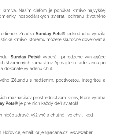
y krmiva. Naším cieľom je ponúkať krmivo najvyššej
dmienky hospodárských zvierat, ochranu životného
ngredience. Značka
Sunday Pets®
jednoducho využila
olistické krmivo, ktorému môžete skutočne dôverovať a
andu.
Sunday Pets®
vyberá prirodzene vynikajúce
ich štvornohých kamarátov. Aj majitelia radi siahnu po
 a dokonale vyladenú chuť.
ového Zélandu s nadšením, poctivosťou, integritou a
cich maznáčikov prostredníctvom krmív, ktoré vyrába
ay Pets®
je pre nich každý deň sviatok!
 niečo zdravé, výživné a chutné i vo chvíli, keď
1 Hořovice, email: orijen@acana.cz, www.weber-