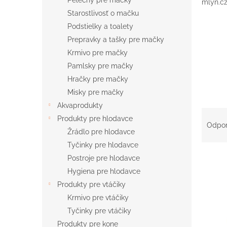
Pelechy pre mačky
mlyn.c
Starostlivosť o mačku
Podstielky a toalety
Prepravky a tašky pre mačky
Krmivo pre mačky
Pamlsky pre mačky
Hračky pre mačky
Misky pre mačky
Akvaprodukty
R
Produkty pre hlodavce
a
Odpo
Žrádlo pre hlodavce
d
e
Tyčinky pre hlodavce
V
n
Postroje pre hlodavce
ý
i
Hygiena pre hlodavce
p
e
Produkty pre vtáčiky
i
p
Krmivo pre vtáčiky
s
r
p
Tyčinky pre vtáčiky
o
r
d
Produkty pre kone