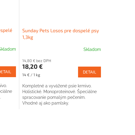
ospelé
Sunday Pets Losos pre dospelé psy
1,3kg
Skladom
Skladom
14,80 € bez DPH
18,20 €
DETAIL
DETAIL
Jednotková
14 € / 1 kg
cena:
ivo.
Kompletné a vyvážené psie krmivo.
ciálne
Holistické. Monoproteinové. Špeciálne
.
spracovanie pomalým pečením.
Vhodné aj ako pamlsky.