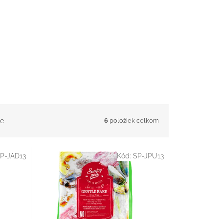
e
6
položiek celkom
P-JAD13
Kód:
SP-JPU13