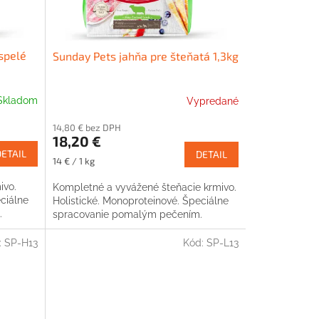
spelé
Sunday Pets jahňa pre šteňatá 1,3kg
Skladom
Vypredané
14,80 € bez DPH
18,20 €
DETAIL
DETAIL
Jednotková
14 € / 1 kg
cena:
ivo.
Kompletné a vyvážené šteňacie krmivo.
ciálne
Holistické. Monoproteinové. Špeciálne
.
spracovanie pomalým pečením.
:
SP-H13
Kód:
SP-L13