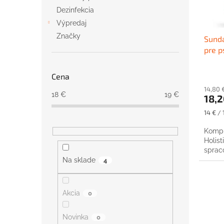
o
u
Dezinfekcia
d
k
Výpredaj
u
t
Značky
Sunda
k
o
pre p
t
v
o
v
Cena
14,80 
18
€
19
€
18,2
Jednot
14 € / 
cena:
Kompl
Holis
sprac
Na sklade
4
Akcia
0
Novinka
0