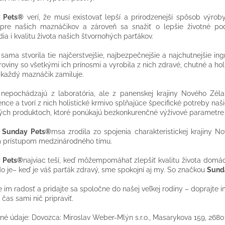
 Pets®
verí, že musí existovať lepší a prirodzenejší spôsob výrob
y pre našich maznáčikov a zároveň sa snažiť o lepšie životné po
dia i kvalitu života našich štvornohých parťákov.
 sama stvorila tie najčerstvejšie, najbezpečnejšie a najchutnejšie i
uroviny so všetkými ich prínosmi a vyrobila z nich zdravé, chutné a h
i každý maznáčik zamiluje.
 nepochádzajú z laboratória, ale z panenskej krajiny Nového Zél
ence a tvorí z nich holistické krmivo splňajúce špecifické potreby naš
ých produktoch, ktoré ponúkajú bezkonkurenčné výživové parametre
a
Sunday Pets®
msa zrodila zo spojenia charakteristickej krajiny N
 prístupom medzinárodného tímu.
 Pets®
najviac teší, keď môžempomáhať zlepšiť kvalitu života domá
do je– keď je váš parťák zdravý, sme spokojní aj my. So značkou
Sund
im radosť a pridajte sa spoločne do našej veľkej rodiny – doprajte im
čas sami nič pripraviť.
né údaje:
Dovozca: Miroslav Weber-Mlýn s.r.o., Masarykova 159, 2680