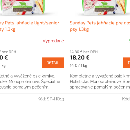
y Pets jahňacie light/senior
Sunday Pets jahňacie pre do
sy 1,3kg
psy 1,3kg
Vypredané
€ bez DPH
14,80 € bez DPH
0 €
18,20 €
DETAIL
ková
Jednotková
1 kg
14 € / 1 kg
cena:
etné a vyvážené psie krmivo.
Kompletné a vyvážené psie krm
tické. Monoproteinové. Špeciálne
Holistické. Monoproteinové. Špe
ovanie pomalým pečením.
spracovanie pomalým pečením
Kód:
SP-HO13
Kód