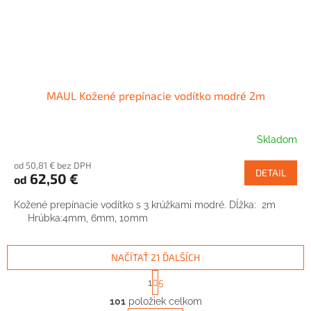
MAUL Kožené prepínacie vodítko modré 2m
Skladom
od 50,81 € bez DPH
DETAIL
62,50 €
od
Kožené prepínacie vodítko s 3 krúžkami modré. Dĺžka: 2m
Hrúbka:4mm, 6mm, 10mm
NAČÍTAŤ 21 ĎALŠÍCH
S
1
5
t
O
r
101
položiek celkom
v
á