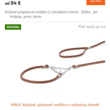
DETAIL
94 €
od
Kožené prepínacie vodítko s 3 krúžkami čierne. Dĺžka: 3m
Hrúbka: 4mm, 6mm
Kód:
1409-30-02
Novinka
MAUL Kožené výstavné vodítko s retiazkou hnedé