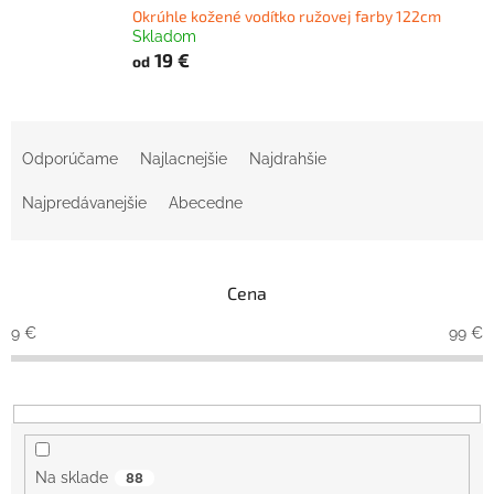
Okrúhle kožené vodítko ružovej farby 122cm
Skladom
19 €
od
R
a
Odporúčame
Najlacnejšie
Najdrahšie
d
e
Najpredávanejšie
Abecedne
n
i
e
Cena
p
r
9
€
99
€
o
d
u
k
t
o
Na sklade
88