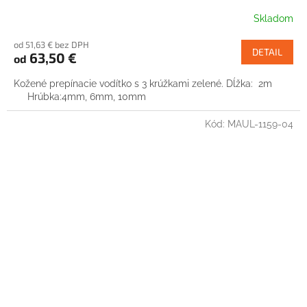
Skladom
od 51,63 € bez DPH
DETAIL
63,50 €
od
Kožené prepínacie vodítko s 3 krúžkami zelené. Dĺžka: 2m
Hrúbka:4mm, 6mm, 10mm
Kód:
MAUL-1159-04