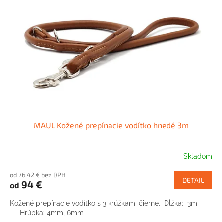
s
p
r
o
d
u
k
t
o
v
MAUL Kožené prepínacie vodítko hnedé 3m
Skladom
od 76,42 € bez DPH
DETAIL
94 €
od
Kožené prepínacie vodítko s 3 krúžkami čierne. Dĺžka: 3m
Hrúbka: 4mm, 6mm