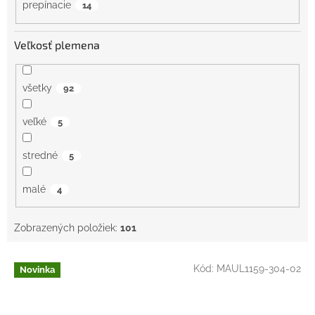
prepínacie
14
Veľkosť plemena
všetky
92
veľké
5
stredné
5
malé
4
Zobrazených položiek:
101
V
Kód:
MAUL1159-304-02
Novinka
ý
p
i