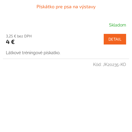
Pískátko pre psa na výstavy
Skladom
3,25 € bez DPH
DETAIL
4 €
Látkové tréningové pískatko.
Kód:
JK20235-KO