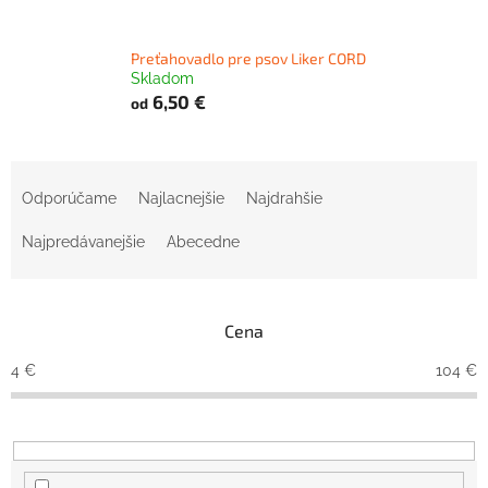
Preťahovadlo pre psov Liker CORD
Skladom
6,50 €
od
R
a
Odporúčame
Najlacnejšie
Najdrahšie
d
e
Najpredávanejšie
Abecedne
n
i
e
Cena
p
r
4
€
104
€
o
d
u
k
t