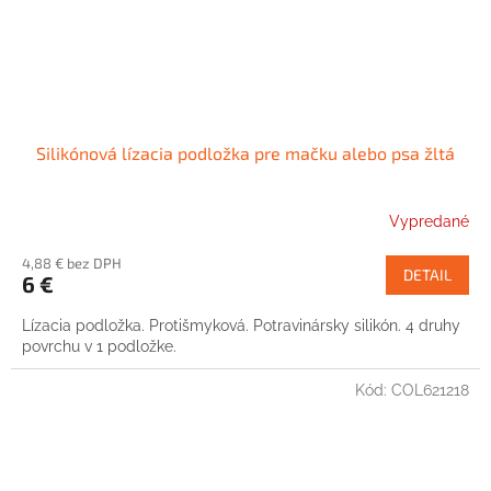
Silikónová lízacia podložka pre mačku alebo psa žltá
Vypredané
4,88 € bez DPH
DETAIL
6 €
Lízacia podložka. Protišmyková. Potravinársky silikón. 4 druhy
povrchu v 1 podložke.
Kód:
COL621218