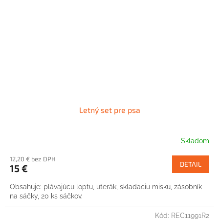
Letný set pre psa
Skladom
12,20 € bez DPH
DETAIL
15 €
Obsahuje: plávajúcu loptu, uterák, skladaciu misku, zásobník
na sáčky, 20 ks sáčkov.
Kód:
REC11991R2