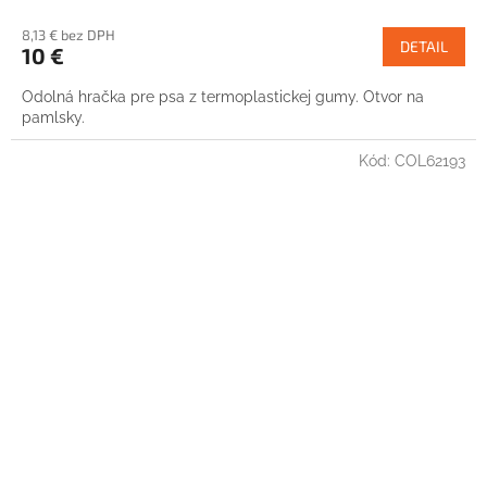
8,13 € bez DPH
DETAIL
10 €
Odolná hračka pre psa z termoplastickej gumy. Otvor na
pamlsky.
Kód:
COL62193