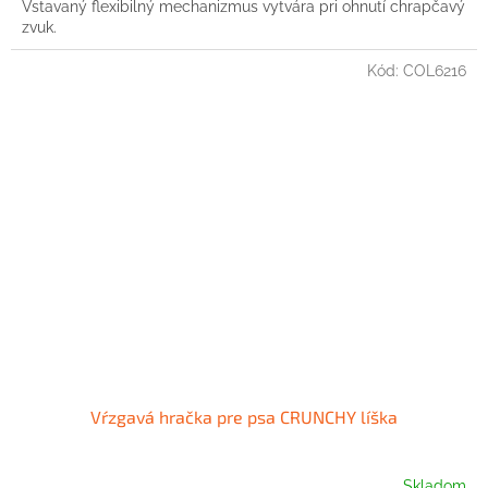
Vstavaný flexibilný mechanizmus vytvára pri ohnutí chrapčavý
zvuk.
Kód:
COL6216
Vŕzgavá hračka pre psa CRUNCHY líška
Skladom