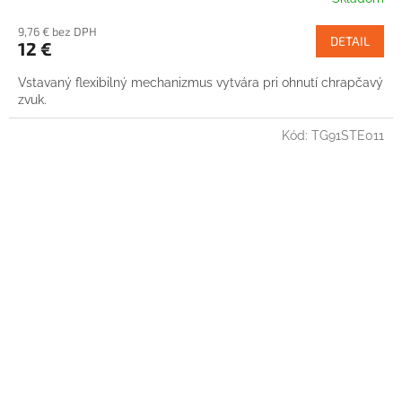
9,76 € bez DPH
DETAIL
12 €
Vstavaný flexibilný mechanizmus vytvára pri ohnutí chrapčavý
zvuk.
Kód:
TG91STE011