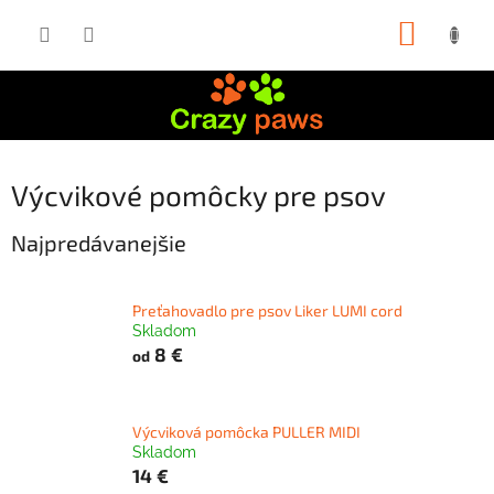
Prejsť
NÁKUP
na
obsah
KOŠÍK
Výcvikové pomôcky pre psov
Najpredávanejšie
Preťahovadlo pre psov Liker LUMI cord
Skladom
8 €
od
Výcviková pomôcka PULLER MIDI
Skladom
14 €