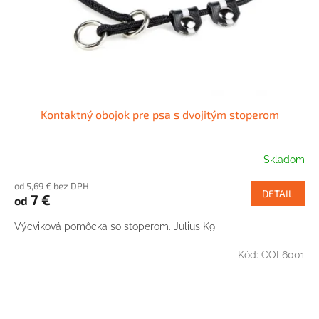
Kontaktný obojok pre psa s dvojitým stoperom
Skladom
od 5,69 € bez DPH
DETAIL
7 €
od
Výcviková pomôcka so stoperom. Julius K9
Kód:
COL6001