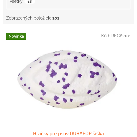
všetky
18
Zobrazených položiek:
101
V
Kód:
REC62101
Novinka
ý
p
i
s
p
r
o
d
u
k
t
o
v
Hračky pre psov DURAPOP šiška