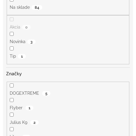
o
Na sklade
84
v
Akcia
0
Novinka
3
Tip
1
Značky
DOGEXTREME
5
Flyber
1
Julius K9
2