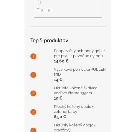
Tip
0
Top 5 produktov
Pooperačný ochranný golier
pre psa - z pevného nylonu
14,60 €
Výcviková pomôcka PULLER
MIDI
14 €
Okrúhle kožené škrtiace
vodítko čierne 135cm
19 €
Plochý kožený obojok
zelenej farby
8,50 €
Okrúhly kožený obojok
oranžový