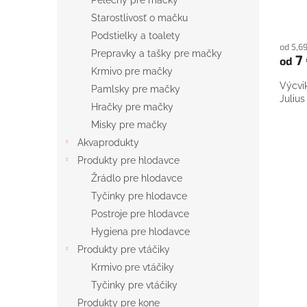
Pelechy pre mačky
o
Starostlivosť o mačku
v
Podstielky a toalety
od 5,6
Prepravky a tašky pre mačky
7
od
Krmivo pre mačky
Výcvi
Pamlsky pre mačky
Julius
Hračky pre mačky
Misky pre mačky
Akvaprodukty
Produkty pre hlodavce
Žrádlo pre hlodavce
Tyčinky pre hlodavce
Postroje pre hlodavce
Hygiena pre hlodavce
Produkty pre vtáčiky
Krmivo pre vtáčiky
Tyčinky pre vtáčiky
Produkty pre kone