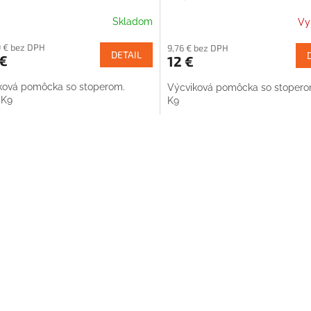
Skladom
Vy
9 € bez DPH
9,76 € bez DPH
DETAIL
 €
12 €
ková pomôcka so stoperom.
Výcviková pomôcka so stoperom
 K9
K9
O
v
l
á
d
a
c
i
e
p
r
v
k
y