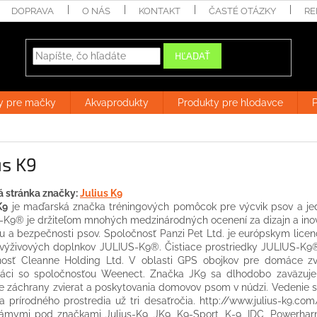
DOPRAVA
O NÁS
KONTAKT
ČASTÉ OTÁZKY
RE
HĽADAŤ
y pre mačky
Akvaprodukty
Produkty pre hlodavce
P
us K9
 stránka značky:
Julius K9
K9
je maďarská značka tréningových pomôcok pre výcvik psov a jedi
K9® je držiteľom mnohých medzinárodných ocenení za dizajn a inová
u a bezpečnosti psov. Spoločnosť Panzi Pet Ltd. je európskym lice
výživových doplnkov JULIUS-K9®. Čistiace prostriedky JULIUS-K9® 
nosť Cleanne Holding Ltd. V oblasti GPS obojkov pre domáce z
ráci so spoločnosťou Weenect. Značka JK9 sa dlhodobo zaväzuj
e záchrany zvierat a poskytovania domovov psom v núdzi. Vedenie 
 a prírodného prostredia už tri desaťročia. http://www.julius-k9.c
námymi pod značkami Julius-K9, JK9, K9-Sport, K-9, IDC, Powerha