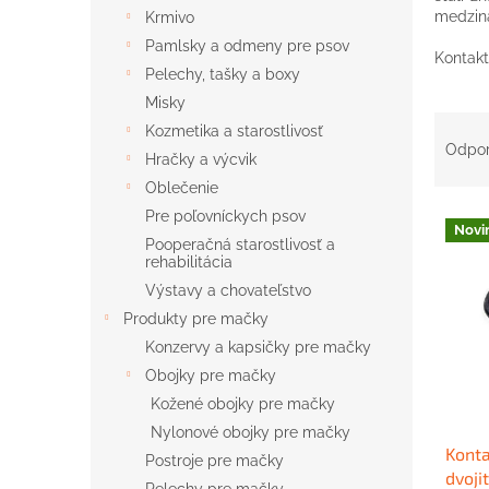
medzin
Krmivo
Pamlsky a odmeny pre psov
Kontakt
Pelechy, tašky a boxy
Misky
R
Kozmetika a starostlivosť
a
Odpo
Hračky a výcvik
d
Oblečenie
e
V
n
Pre poľovníckych psov
Novi
ý
i
Pooperačná starostlivosť a
p
rehabilitácia
e
i
p
Výstavy a chovateľstvo
s
r
Produkty pre mačky
p
o
Konzervy a kapsičky pre mačky
r
d
Obojky pre mačky
o
u
Kožené obojky pre mačky
d
k
u
t
Nylonové obojky pre mačky
Konta
k
o
Postroje pre mačky
dvoji
t
v