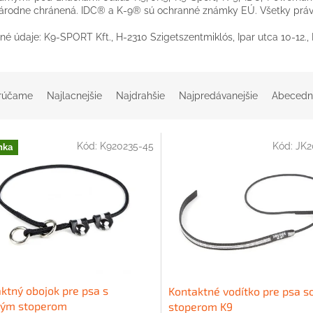
árodne chránená. IDC® a K-9® sú ochranné známky EÚ. Všetky práv
né údaje: K9-SPORT Kft., H-2310 Szigetszentmiklós, Ipar utca 10-12.
rúčame
Najlacnejšie
Najdrahšie
Najpredávanejšie
Abecedn
Kód:
K920235-45
Kód:
JK2
nka
ktný obojok pre psa s
Kontaktné vodítko pre psa s
tým stoperom
stoperom K9