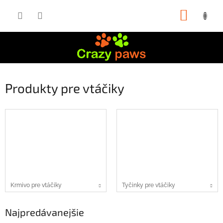
Prejsť
NÁKUP
na
obsah
KOŠÍK
Produkty pre vtáčiky
Krmivo pre vtáčiky
Tyčinky pre vtáčiky
Najpredávanejšie