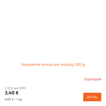
Kompletné krmivo pre andulky 500 g
Vypredané
2,76 € bez DPH
3,40 €
DETAIL
Jednotková
6,80 € / 1 kg
cena: