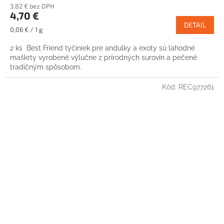
3,82 € bez DPH
4,70 €
DETAIL
Jednotková
0,06 € / 1 g
cena:
2 ks Best Friend tyčiniek pre andulky a exoty sú lahodné
maškrty vyrobené výlučne z prírodných surovín a pečené
tradičným spôsobom.
Kód:
REC977261