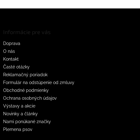
v
l
Z
á
á
d
p
a
ä
Informácie pre vás
c
t
i
Doprava
i
e
O nás
p
e
r
Kontakt
v
Časté otázky
k
Reklamačný poriadok
y
v
Formulár na odstúpenie od zmluvy
ý
Obchodné podmienky
p
Ochrana osobných údajov
i
s
Výstavy a akcie
u
Novinky a články
Nami ponúkané značky
Plemena psov