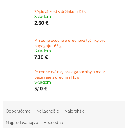
Sépiová kosť s držiakom 2 ks
Skladom
2,60 €
Prírodné ovocné a orechové tyčinky pre
papagáje 165 g
Skladom
7,30 €
Prírodné tyčinky pre agapornisy a malé
papagáje s orechmi 115g
Skladom
5,10 €
R
a
Odporúčame
Najlacnejšie
Najdrahšie
d
e
Najpredávanejšie
Abecedne