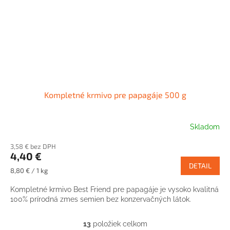
Kompletné krmivo pre papagáje 500 g
Skladom
3,58 € bez DPH
4,40 €
DETAIL
Jednotková
8,80 € / 1 kg
cena:
Kompletné krmivo Best Friend pre papagáje je vysoko kvalitná
100% prírodná zmes semien bez konzervačných látok.
13
položiek celkom
O