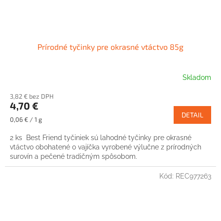
Prírodné tyčinky pre okrasné vtáctvo 85g
Skladom
3,82 € bez DPH
4,70 €
DETAIL
Jednotková
0,06 € / 1 g
cena:
2 ks Best Friend tyčiniek sú lahodné tyčinky pre okrasné
vtáctvo obohatené o vajíčka vyrobené výlučne z prírodných
surovín a pečené tradičným spôsobom.
Kód:
REC977263