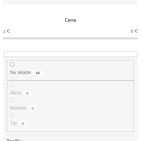
n
i
e
Cena
p
r
2
€
8
€
o
d
u
k
t
o
Na sklade
11
v
Akcia
0
Novinka
0
Tip
0
Značky