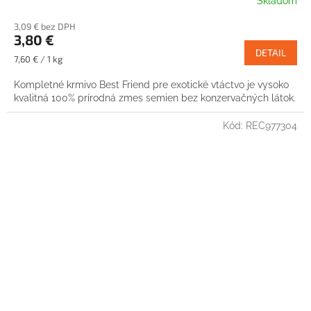
Skladom
3,09 € bez DPH
3,80 €
DETAIL
Jednotková
7,60 € / 1 kg
cena:
Kompletné krmivo Best Friend pre exotické vtáctvo je vysoko
kvalitná 100% prírodná zmes semien bez konzervačných látok.
Kód:
REC977304