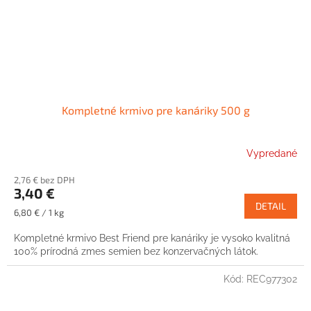
Kompletné krmivo pre kanáriky 500 g
Vypredané
2,76 € bez DPH
3,40 €
DETAIL
Jednotková
6,80 € / 1 kg
cena:
Kompletné krmivo Best Friend pre kanáriky je vysoko kvalitná
100% prírodná zmes semien bez konzervačných látok.
Kód:
REC977302