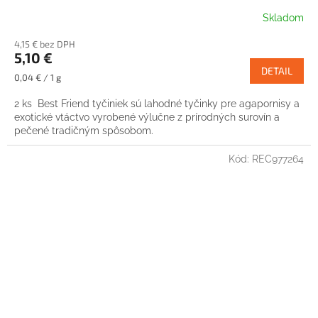
Skladom
4,15 € bez DPH
5,10 €
DETAIL
Jednotková
0,04 € / 1 g
cena:
2 ks Best Friend tyčiniek sú lahodné tyčinky pre agapornisy a
exotické vtáctvo vyrobené výlučne z prírodných surovín a
pečené tradičným spôsobom.
Kód:
REC977264