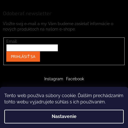
Odoberať newsletter
Vložte svoj e-mail a my Vám budeme zasielať informácie o
nových produktoch na našom e-shope.
Email
PRIHLÁSIŤ SA
Instagram
Facebook
Tento web používa súbory cookie. Ďalším prechádzaním
tohto webu vyjadrujete súhlas s ich používaním.
Vytvoril Shoptet
Nastavenie
Copyright 2026
crazypaws.eu
. Všetky práva vyhradené.