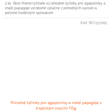
2 ks Best Friend tyčiniek sú lahodné tyčinky pre agapornisy a
malé papagáje vyrobené výlučne z prírodných surovín a
pečené tradičným spôsobom.
Kód:
REC977265
Prírodné tyčinky pre agapornisy a malé papagáje s
tropickým ovocím 115g