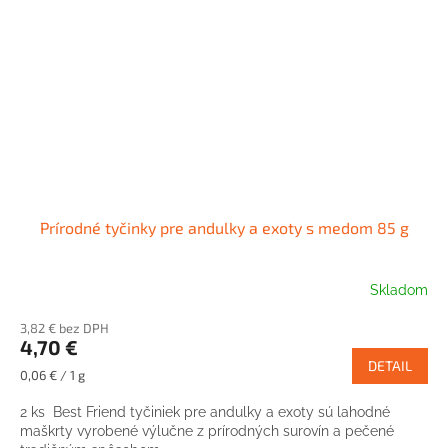
Prírodné tyčinky pre andulky a exoty s medom 85 g
Skladom
3,82 € bez DPH
4,70 €
DETAIL
Jednotková
0,06 € / 1 g
cena:
2 ks Best Friend tyčiniek pre andulky a exoty sú lahodné
maškrty vyrobené výlučne z prírodných surovín a pečené