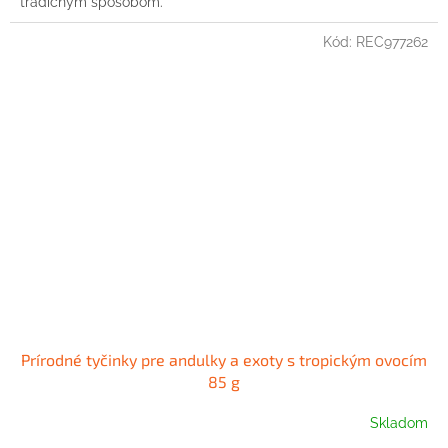
tradičným spôsobom.
Kód:
REC977262
Prírodné tyčinky pre andulky a exoty s tropickým ovocím
85 g
Skladom