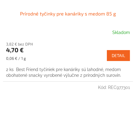
Prírodné tyčinky pre kanáriky s medom 85 g
Skladom
3,82 € bez DPH
4,70 €
DETAIL
Jednotková
0,06 € / 1 g
cena:
2 ks Best Friend tyčiniek pre kanáriky sú lahodné, medom
obohatené snacky vyrobené výlučne z prírodných surovín.
Kód:
REC977301