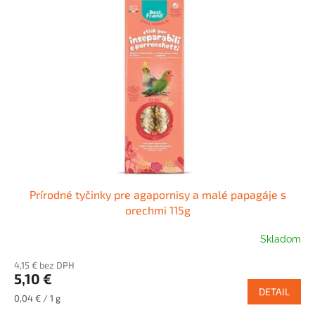
Prírodné tyčinky pre agapornisy a malé papagáje s
orechmi 115g
Skladom
4,15 € bez DPH
5,10 €
DETAIL
Jednotková
0,04 € / 1 g
cena: