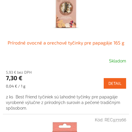
Prírodné ovocné a orechové tyčinky pre papagáje 165 g
Skladom
5,93 € bez DPH
7,30 €
DETAIL
Jednotková
0,04 € / 1 g
cena:
2 ks Best Friend tyčiniek sú lahodné tyčinky pre papagáje
vyrobené výlučne z prírodných surovín a pečené tradičným
spôsobom.
Kód:
REC977266