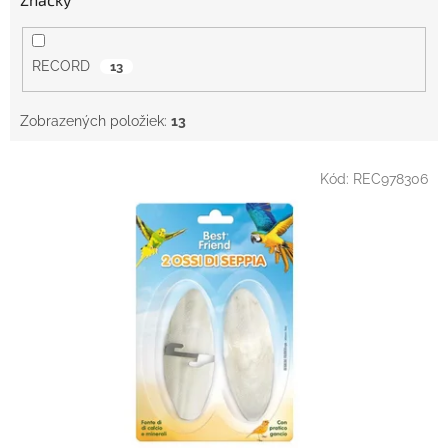
RECORD
13
Zobrazených položiek:
13
V
Kód:
REC978306
ý
p
i
s
p
r
o
d
u
k
t
o