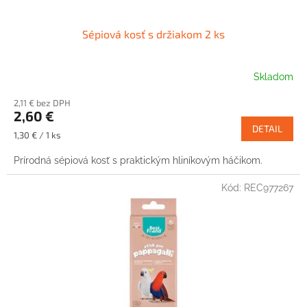
v
Sépiová kosť s držiakom 2 ks
Skladom
2,11 € bez DPH
2,60 €
DETAIL
Jednotková
1,30 € / 1 ks
cena:
Prírodná sépiová kosť s praktickým hliníkovým háčikom.
Kód:
REC977267