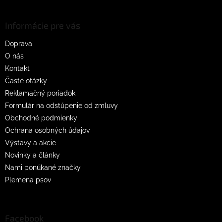
á
p
ä
Informácie pre vás
t
Doprava
i
O nás
e
Kontakt
Časté otázky
Reklamačný poriadok
Formulár na odstúpenie od zmluvy
Obchodné podmienky
Ochrana osobných údajov
Výstavy a akcie
Novinky a články
Nami ponúkané značky
Plemena psov
Facebook