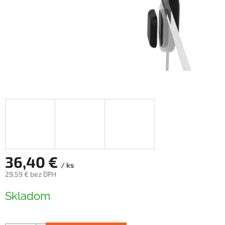
36,40 €
/ ks
29,59 € bez DPH
Jednotková
Skladom
cena: