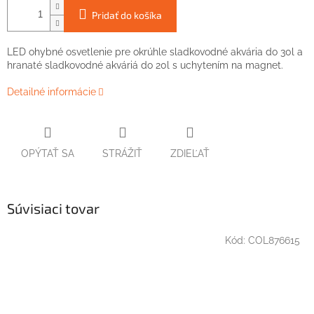
Pridať do košíka
LED ohybné osvetlenie pre okrúhle sladkovodné akvária do 30l a
hranaté sladkovodné akváriá do 20l s uchytením na magnet.
Detailné informácie
OPÝTAŤ SA
STRÁŽIŤ
ZDIEĽAŤ
Súvisiaci tovar
Kód:
COL876615