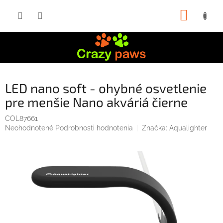
Prejsť
NÁKUP
na
obsah
KOŠÍK
LED nano soft - ohybné osvetlenie
pre menšie Nano akváriá čierne
COL87661
Priemerné
Neohodnotené
Podrobnosti hodnotenia
Značka:
Aqualighter
hodnotenie
produktu
je
0,0
z
5
hviezdičiek.