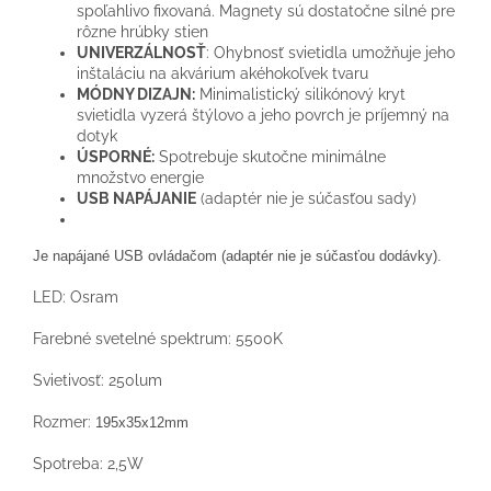
spoľahlivo fixovaná. Magnety sú dostatočne silné pre
rôzne hrúbky stien
UNIVERZÁLNOSŤ
: Ohybnosť svietidla umožňuje jeho
inštaláciu na akvárium akéhokoľvek tvaru
MÓDNY DIZAJN:
Minimalistický silikónový kryt
svietidla vyzerá štýlovo a jeho povrch je príjemný na
dotyk
ÚSPORNÉ:
Spotrebuje skutočne minimálne
množstvo energie
USB NAPÁJANIE
(adaptér nie je súčasťou sady)
Je napájané USB ovládačom (adaptér nie je súčasťou dodávky)
.
LED: Osram
Farebné svetelné spektrum: 5500K
Svietivosť: 250lum
Rozmer:
195x35x12mm
Spotreba: 2,5W