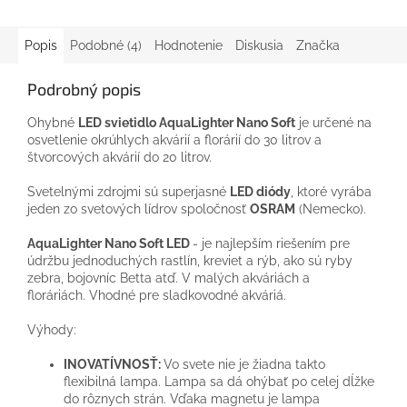
Popis
Podobné (4)
Hodnotenie
Diskusia
Značka
Podrobný popis
Ohybné
LED svietidlo AquaLighter Nano Soft
je určené na
osvetlenie okrúhlych akvárií a florárií do 30 litrov a
štvorcových akvárií do 20 litrov.
Svetelnými zdrojmi sú superjasné
LED diódy
, ktoré vyrába
jeden zo svetových lídrov spoločnosť
OSRAM
(Nemecko).
AquaLighter Nano Soft LED
- je najlepším riešením pre
údržbu jednoduchých rastlín, kreviet a rýb, ako sú ryby
zebra, bojovníc Betta atď. V malých akváriách a
floráriách. Vhodné pre sladkovodné akváriá.
Výhody
:
INOVATÍVNOSŤ:
Vo svete nie je žiadna takto
flexibilná lampa. Lampa sa dá ohýbať po celej dĺžke
do rôznych strán. Vďaka magnetu je lampa