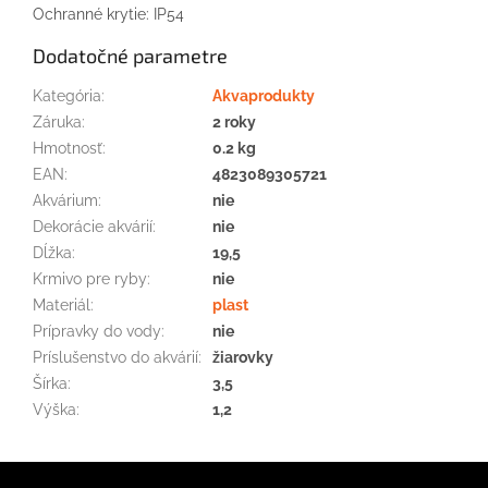
Ochranné krytie: IP54
Dodatočné parametre
Kategória
:
Akvaprodukty
Záruka
:
2 roky
Hmotnosť
:
0.2 kg
EAN
:
4823089305721
Akvárium
:
nie
Dekorácie akvárií
:
nie
Dĺžka
:
19,5
Krmivo pre ryby
:
nie
Materiál
:
plast
Prípravky do vody
:
nie
Príslušenstvo do akvárií
:
žiarovky
Šírka
:
3,5
Výška
:
1,2
Z