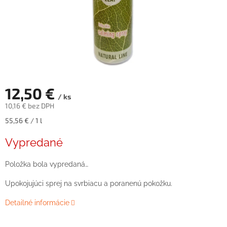
12,50 €
/ ks
10,16 € bez DPH
Jednotková
55,56 € / 1 l
cena:
Vypredané
Položka bola vypredaná…
Upokojujúci sprej na svrbiacu a poranenú pokožku.
Detailné informácie