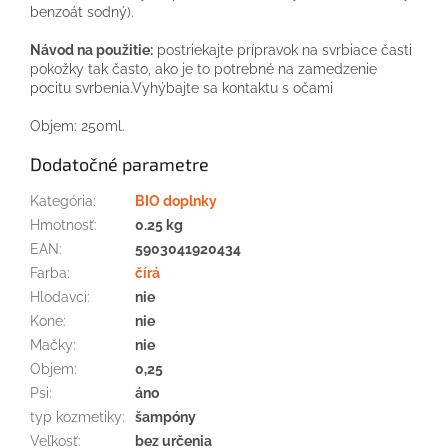
benzoát sodný).
Návod na použitie:
postriekajte prípravok na svrbiace časti
pokožky tak často, ako je to potrebné na zamedzenie
pocitu svrbenia.Vyhýbajte sa kontaktu s očami
Objem: 250ml.
Dodatočné parametre
Kategória
:
BIO doplnky
Hmotnosť
:
0.25 kg
EAN
:
5903041920434
Farba
:
čírá
Hlodavci
:
nie
Kone
:
nie
Mačky
:
nie
Objem
:
0,25
Psi
:
áno
typ kozmetiky
:
šampóny
Veľkosť
:
bez určenia