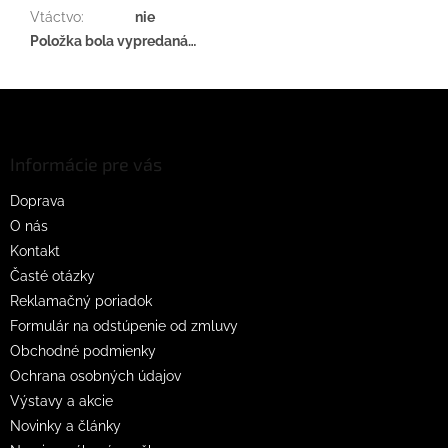
Vtáctvo
:
nie
Položka bola vypredaná…
Z
á
p
ä
Informácie pre vás
t
Doprava
i
O nás
e
Kontakt
Časté otázky
Reklamačný poriadok
Formulár na odstúpenie od zmluvy
Obchodné podmienky
Ochrana osobných údajov
Výstavy a akcie
Novinky a články