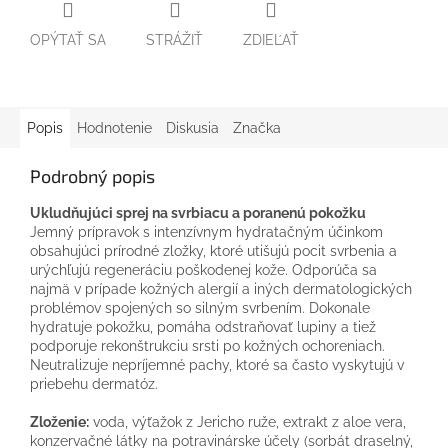
OPÝTAŤ SA
STRÁŽIŤ
ZDIEĽAŤ
Popis
Hodnotenie
Diskusia
Značka
Podrobný popis
Ukludňujúci sprej na svrbiacu a poranenú pokožku
Jemný prípravok s intenzívnym hydratačným účinkom
obsahujúci prírodné zložky, ktoré utišujú pocit svrbenia a
urýchľujú regeneráciu poškodenej kože. Odporúča sa
najmä v prípade kožných alergií a iných dermatologických
problémov spojených so silným svrbením. Dokonale
hydratuje pokožku, pomáha odstraňovať lupiny a tiež
podporuje rekonštrukciu srsti po kožných ochoreniach.
Neutralizuje nepríjemné pachy, ktoré sa často vyskytujú v
priebehu dermatóz.
Zloženie:
voda, výťažok z Jericho ruže, extrakt z aloe vera,
konzervačné látky na potravinárske účely (sorbát draselný,