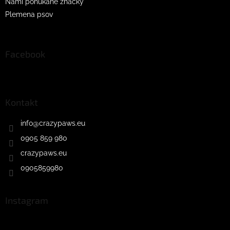
Nami ponúkané značky
Plemena psov
Facebook
Kontakt
info
@
crazypaws.eu
0905 859 980
crazypaws.eu
0905859980
Instagram