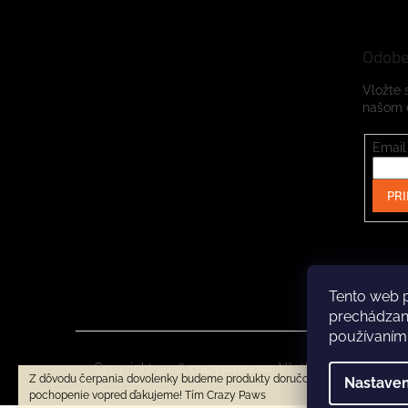
Odobe
Vložte 
našom 
Email
PRI
Tento web p
prechádzaní
používaním
Copyright 2026
crazypaws.eu
. Všetky práva vyhrad
Z dôvodu čerpania dovolenky budeme produkty doručovať až po 3.8.2026. 
Nastaven
pochopenie vopred ďakujeme! Tím Crazy Paws