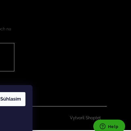
och na
Súhlasím
Vytvoril Shoptet