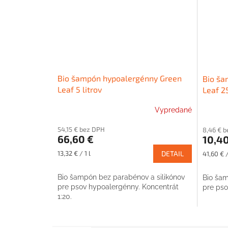
Bio šampón hypoalergénny Green
Bio ša
Leaf 5 litrov
Leaf 2
Vypredané
54,15 € bez DPH
8,46 € 
66,60 €
10,40
Jednotková
Jednotk
13,32 € / 1 l
DETAIL
41,60 € /
cena:
cena:
Bio šampón bez parabénov a silikónov
Bio šam
pre psov hypoalergénny. Koncentrát
pre pso
1:20.