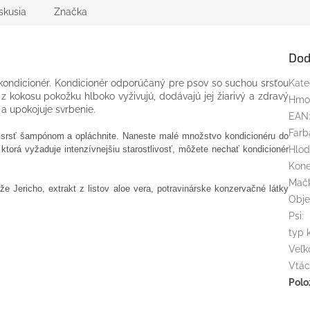
skusia
Značka
Dod
kondicionér. Kondicionér odporúčaný pre psov so suchou srsťou
Kate
z kokosu pokožku hlboko vyživujú, dodávajú jej žiarivý a zdravý
Hmo
 a upokojuje svrbenie.
EAN
Farb
 srsť šampónom a opláchnite. Naneste malé množstvo kondicionéru do
 ktorá vyžaduje intenzívnejšiu starostlivosť, môžete nechať kondicionér
Hlod
Kon
Mač
e Jericho, extrakt z listov aloe vera, potravinárske konzervačné látky
Obj
Psi
:
v
typ 
Veľk
Vtác
Polo