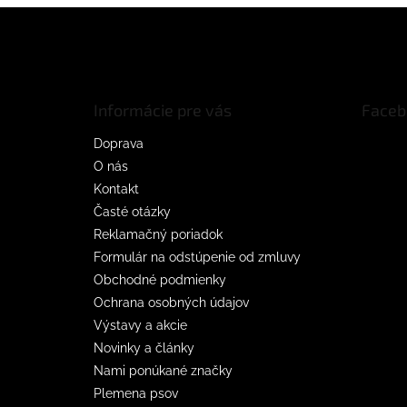
Z
á
p
ä
t
Informácie pre vás
Faceb
i
e
Doprava
O nás
Kontakt
Časté otázky
Reklamačný poriadok
Formulár na odstúpenie od zmluvy
Obchodné podmienky
Ochrana osobných údajov
Výstavy a akcie
Novinky a články
Nami ponúkané značky
Plemena psov