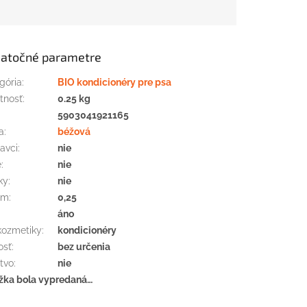
atočné parametre
gória
:
BIO kondicionéry pre psa
tnosť
:
0.25 kg
:
5903041921165
a
:
béžová
avci
:
nie
e
:
nie
ky
:
nie
em
:
0,25
áno
kozmetiky
:
kondicionéry
osť
:
bez určenia
tvo
:
nie
žka bola vypredaná…