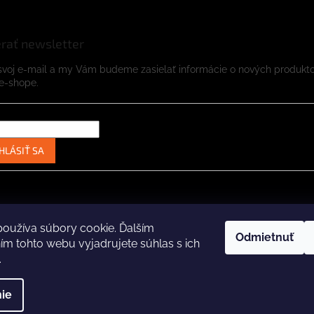
rať newsletter
svoj e-mail a my Vám budeme zasielať informácie o nových produkt
e-shope.
HLÁSIŤ SA
Instagram
Facebook
oužíva súbory cookie. Ďalším
Odmietnuť
m tohto webu vyjadrujete súhlas s ich
.
ené.
Upraviť nastavenie cookies
Za
ie