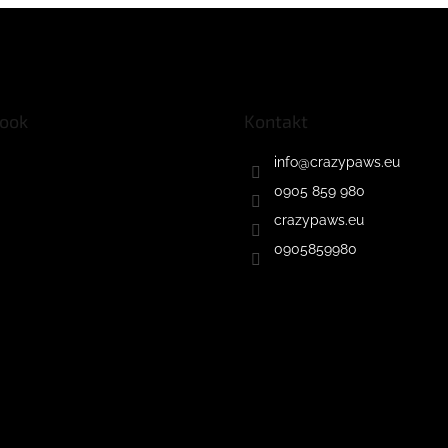
ook
Kontakt
info
@
crazypaws.eu
0905 859 980
crazypaws.eu
0905859980