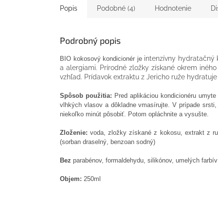
Popis
Podobné (4)
Hodnotenie
Di
Podrobný popis
intenzívny hydratačný 
BIO kokosový kondicionér je
a alergiami. Prírodné zložky získané okrem iného 
vzhľad. Prídavok extraktu z Jericho ruže hydratuje
S
pôsob použitia:
Pred aplikáciou kondicionéru umyte
vlhkých vlasov a dôkladne vmasírujte. V prípade srsti,
niekoľko minút pôsobiť. Potom opláchnite a vysušte.
Z
loženie:
voda, zložky získané z kokosu, extrakt z ruž
(sorban draselný, benzoan sodný)
Bez
parabénov, formaldehydu, silikónov, umelých farbí
Objem:
250ml