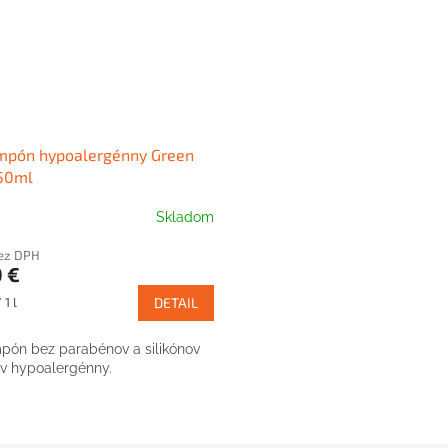
mpón hypoalergénny Green
50ml
Skladom
bez DPH
 €
ová
 1 l
DETAIL
pón bez parabénov a silikónov
v hypoalergénny.