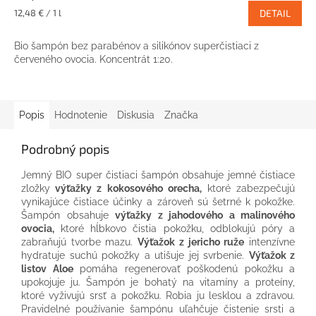
Jednotková
12,48 € / 1 l
DETAIL
cena:
Bio šampón bez parabénov a silikónov superčistiaci z
červeného ovocia. Koncentrát 1:20.
Popis
Hodnotenie
Diskusia
Značka
Podrobný popis
Jemný BIO super čistiaci šampón obsahuje jemné čistiace
zložky
výťažky z kokosového orecha,
ktoré zabezpečujú
vynikajúce čistiace účinky a zároveň sú šetrné k pokožke.
Šampón obsahuje
výťažky z jahodového a malinového
ovocia,
ktoré hĺbkovo čistia pokožku, odblokujú póry a
zabraňujú tvorbe mazu.
Výťažok z jericho ruže
intenzívne
hydratuje suchú pokožky a utišuje jej svrbenie.
Výťažok z
listov Aloe
pomáha regenerovať poškodenú pokožku a
upokojuje ju. Šampón je bohatý na vitamíny a proteíny,
ktoré vyživujú srsť a pokožku. Robia ju lesklou a zdravou.
Pravidelné používanie šampónu uľahčuje čistenie srsti a