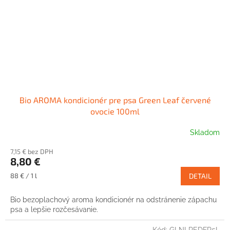
Bio AROMA kondicionér pre psa Green Leaf červené
ovocie 100ml
Skladom
7,15 € bez DPH
8,80 €
Jednotková
88 € / 1 l
DETAIL
cena:
Bio bezoplachový aroma kondicionér na odstránenie zápachu
psa a lepšie rozčesávanie.