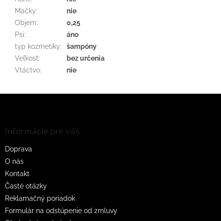
Mačky
:
nie
Objem
:
0,25
Psi
:
áno
typ kozmetiky
:
šampóny
Veľkosť
:
bez určenia
Vtáctvo
:
nie
Z
á
p
ä
Informácie pre vás
t
Doprava
i
O nás
e
Kontakt
Časté otázky
Reklamačný poriadok
Formulár na odstúpenie od zmluvy