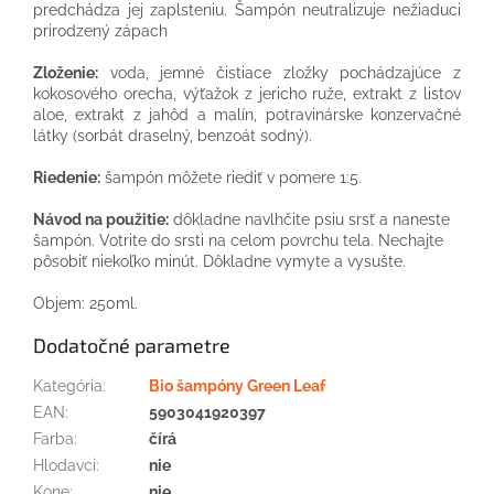
predchádza jej zaplsteniu. Šampón neutralizuje nežiaduci
prirodzený zápach
Zloženie:
voda, jemné čistiace zložky pochádzajúce z
kokosového orecha, výťažok z jericho ruže, extrakt z listov
aloe, extrakt z jahôd a malín, potravinárske konzervačné
látky (sorbát draselný, benzoát sodný).
Riedenie:
šampón môžete riediť v pomere 1:5.
Návod na použitie:
dôkladne navlhčite psiu srsť a naneste
šampón. Votrite do srsti na celom povrchu tela. Nechajte
pôsobiť niekoľko minút. Dôkladne vymyte a vysušte.
Objem: 250ml.
Dodatočné parametre
Kategória
:
Bio šampóny Green Leaf
EAN
:
5903041920397
Farba
:
čírá
Hlodavci
:
nie
Kone
:
nie