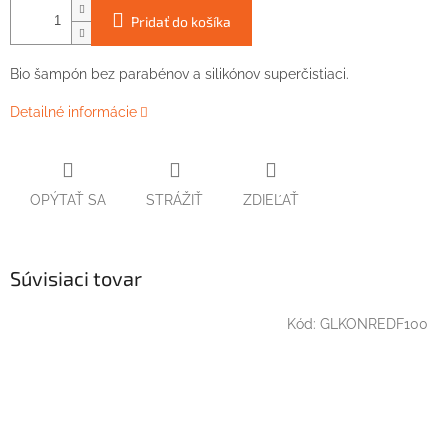
Pridať do košíka
Bio šampón bez parabénov a silikónov superčistiaci.
Detailné informácie
OPÝTAŤ SA
STRÁŽIŤ
ZDIEĽAŤ
Súvisiaci tovar
Kód:
GLKONREDF100