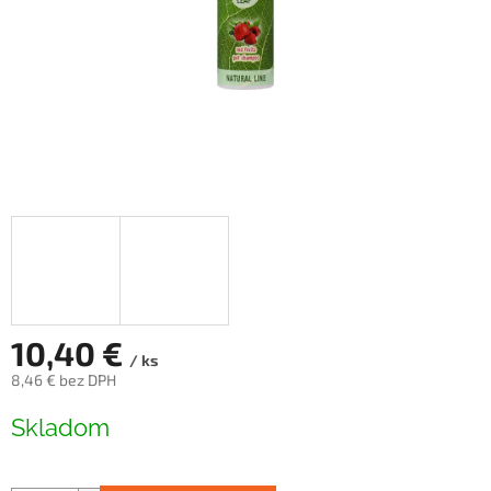
10,40 €
/ ks
8,46 € bez DPH
Jednotková
Skladom
cena: