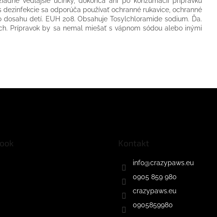
adne vedľajšie účinky, dokonca ani po konzumácii prípravku
s dezinfekcie sa odporúča používať ochranné rukavice, ochranné
o dosahu detí. EUH 208. Obsahuje Tosylchloramide sodium. Ďa.
ach. Prípravok by sa nemal miešať s vápnom sódou alebo inými
ook
Kontakt
info
@
crazypaws.eu
0905 859 980
crazypaws.eu
0905859980