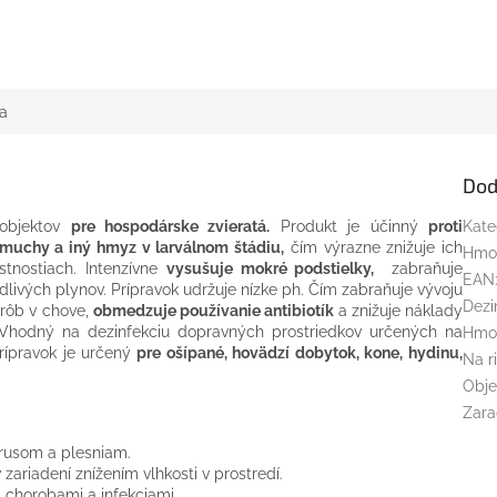
a
Dod
 objektov
pre hospodárske zvieratá.
Produkt je účinný
proti
Kate
 muchy a iný hmyz v larválnom štádiu,
čím výrazne znižuje ich
Hmo
tnostiach. Intenzívne
vysušuje mokré podstielky,
zabraňuje
EAN
ivých plynov. Prípravok udržuje nízke ph. Čím zabraňuje vývoju
Dezi
rôb v chove,
obmedzuje používanie antibiotík
a znižuje náklady
. Vhodný na dezinfekciu dopravných prostriedkov určených na
Hmo
rípravok je určený
pre ošípané, hovädzí dobytok, kone, hydinu,
Na r
Obj
Zara
írusom a plesniam.
ariadení znížením vlhkosti v prostredí.
d chorobami a infekciami.