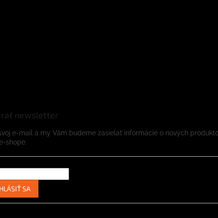
rať newsletter
svoj e-mail a my Vám budeme zasielať informácie o nových produkt
e-shope.
HLÁSIŤ SA