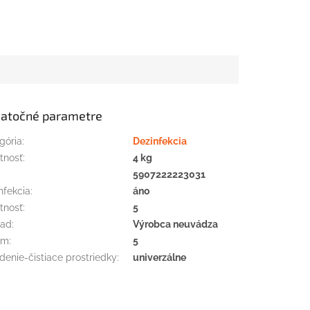
atočné parametre
gória
:
Dezinfekcia
tnosť
:
4 kg
:
5907222223031
nfekcia
:
áno
tnosť
:
5
iad
:
Výrobca neuvádza
em
:
5
denie-čistiace prostriedky
:
univerzálne