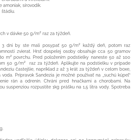
e amoniak, sírovodík.
 štádiu.
2
rch v dávke 50 g/m
raz za týždeň.
2
é 3 dni by ste mali posypať 50 g/m
každý deň, potom raz
tomnosti zvierat. Hrsť dospelej osoby obsahuje cca 50 gramov
2
 80 m
povrchu. Pred položením podstielky naneste 50 až 100
2
otom 50 g/m
raz za týždeň. Aplikujte na podstielku v prípade
ndeziu častejšie, napríklad 2 až 3 krát za týždeň v celom boxe,
a voda. Prípravok Sandezia je možné používať na „suchú kúpeľ“
ojenie rán a odrenín. Chráni pred hnačkami a chorobami. Na
ou suspenziou rozpustite 1kg prášku na 1,5 litra vody. Spotreba
g.