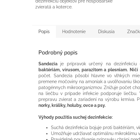
dezinfekciu objektov pre hospodárske
zvieratá a koterce.
Popis
Hodnotenie
Diskusia
Značk
Podrobný popis
Sandezia
je prípravok určený na dezinfekciu
baktériám, vírusom, parazitom a plesniam.
Ničí
počet. Sandezia pôsobí hlavne vo vlhkých mies
premene močoviny na amoniak a uvoľňovaniu škodl
patogénnych mikroorganizmov. Znižuje počet cho
na liečbu v prípade infekcie podporuje liečbu
prepravu zvierat a zariadení na výrobu krmiva. P
norky, králiky, holuby, ovce a psy.
Výhody použitia suchej dezinfekcie:
Suchá dezinfekcia bojuje proti baktériám, v
Umožňuje udržiavať optimálnu mikroklímu v z
Pravidelné používanie prípravku chráni pre