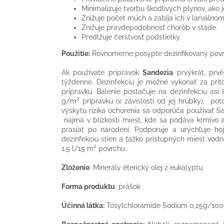
Minimalizuje tvorbu škodlivých plynov, ako j
Znižuje počet múch a zabíja ich v larválnom
Znižuje pravdepodobnosť chorôb v stáde.
Predlžuje čerstvosť podstielky.
Použitie:
Rovnomerne posypte dezinfikovaný pov
Ak používate prípravok
Sandezia
prvýkrát, prv
týždenne. Dezinfekciu je možné vykonať za prí
prípravku. Balenie postačuje na dezinfekciu asi
2
g/m
prípravku (v závislosti od jej hrúbky), p
výskytu rizika ochorenia sa odporúča používať Sa
najmä v blízkosti miest, kde sa podáva krmivo 
prasiat po narodení. Podporuje a urýchľuje h
dezinfekciu stien a ťažko prístupných miest vodn
2
1,5 l/15 m
povrchu..
Zloženie
: Minerály éterický olej z eukalyptu.
Forma produktu
: prášok
Účinná látka:
Tosylchloramide Sodium 0,25g/100