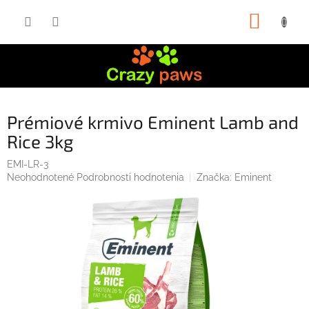
Prejsť
NÁKUP
na
obsah
KOŠÍK
Prémiové krmivo Eminent Lamb and
Rice 3kg
EMI-LR-3
Priemerné
Neohodnotené
Podrobnosti hodnotenia
Značka:
Eminent
hodnotenie
produktu
je
0,0
z
5
hviezdičiek.