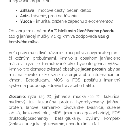
fungovanie organizmu.
Žihľava
- močové cesty, pečeň, detox
Aníz
- trávenie, proti nadúvaniu
Yucca
- imunita, zníženie zápachu z exkrementov.
Obsahuje minimálne
60 % bielkovín živočíšneho pôvodu.
220 g jahňacej múčky v 1 kg krmiva zodpovedá
820 g
čerstvého mäsa.
Veľa psov má citlivé trávenie, trpia potravinovými alergiami,
či kožnými problémami. Krmivo s obsahom jahňacieho
mäsa a ryže je formulované ako hypoalergénna výživa.
Krmivo pre domáce zvieratá obsahuje
jeden proteín
, aby sa
minimalizovalo riziko vzniku alergií alebo intolerancií pri
kŕmení. Betaglukány, MOS a FOS posilňujú imunitný
systém a podporujú zdravie tráviaceho traktu.
Zloženie:
ryža (25 %), jahňacia múčka (22 %), kukurica,
hydinový tuk, kukuričný proteín, hydrolyzovaný jahňací
proteín, ľanové semienko, pivovarské kvasnice, sušené
jablká, kokosový olej, MOS (mannanoligosacharidy), FOS
(fruktooligosacharidy), beta-glukány, bylinný komplex
(žihľava, aníz,juka, glukosamin, chondroitin sulfat.