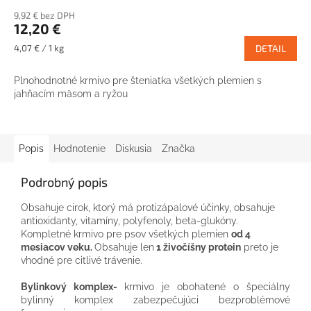
9,92 € bez DPH
12,20 €
Jednotková
4,07 € / 1 kg
DETAIL
cena:
Plnohodnotné krmivo pre šteniatka všetkých plemien s
jahňacím mäsom a ryžou
Popis
Hodnotenie
Diskusia
Značka
Podrobný popis
Obsahuje cirok, ktorý má protizápalové účinky, obsahuje
antioxidanty, vitamíny, polyfenoly, beta-glukóny.
Kompletné krmivo pre psov všetkých plemien
od 4
mesiacov
veku.
Obsahuje len
1 živočíšny protein
preto je
vhodné pre citlivé trávenie.
Bylinkový komplex-
krmivo je obohatené o špeciálny
bylinný komplex zabezpečujúci bezproblémové