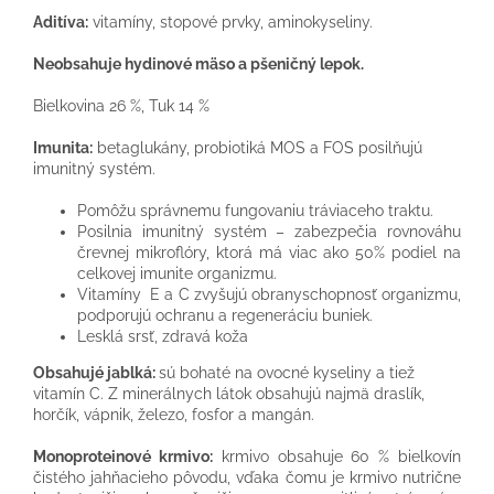
Aditíva:
vitamíny, stopové prvky, aminokyseliny.
Neobsahuje hydinové mäso a pšeničný lepok.
Bielkovina 26 %, Tuk 14 %
Imunita:
betaglukány, probiotiká MOS a FOS posilňujú
imunitný systém.
Pomôžu správnemu fungovaniu tráviaceho traktu.
Posilnia imunitný systém – zabezpečia rovnováhu
črevnej mikroflóry, ktorá má viac ako 50% podiel na
celkovej imunite organizmu.
Vitamíny E a C zvyšujú obranyschopnosť organizmu,
podporujú ochranu a regeneráciu buniek.
Lesklá srsť, zdravá koža
Obsahujé jablká:
sú bohaté na ovocné kyseliny a tiež
vitamín C. Z minerálnych látok obsahujú najmä draslík,
horčík, vápnik, železo, fosfor a mangán.
Monoproteinové krmivo:
krmivo obsahuje 60 % bielkovín
čistého jahňacieho pôvodu, vďaka čomu je krmivo nutrične