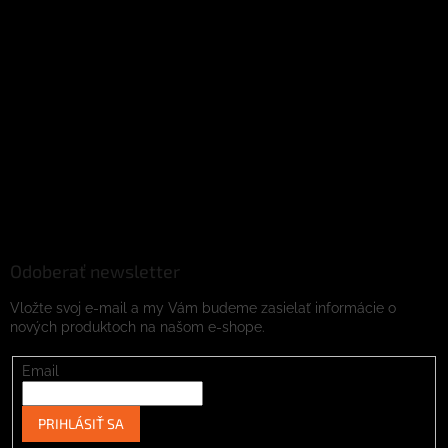
Odoberať newsletter
Vložte svoj e-mail a my Vám budeme zasielať informácie o
nových produktoch na našom e-shope.
Email
PRIHLÁSIŤ SA