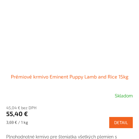
Prémiové krmivo Eminent Puppy Lamb and Rice 15kg
Skladom
45,04 € bez DPH
55,40 €
Jednotková
3,69 € / 1 kg
DETAIL
cena:
Plnohodnotné krmivo pre šteniatka všetkých plemien s