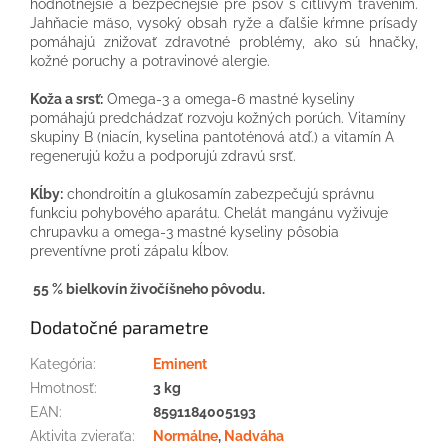
hodnotnejšie a bezpečnejšie pre psov s citlivým trávením.
Jahňacie mäso, vysoký obsah ryže a ďalšie kŕmne prísady
pomáhajú znižovať zdravotné problémy, ako sú hnačky,
kožné poruchy a potravinové alergie.
Koža a srsť:
Omega-3 a omega-6 mastné kyseliny
pomáhajú predchádzať rozvoju kožných porúch. Vitamíny
skupiny B (niacín, kyselina pantoténová atď.) a vitamín A
regenerujú kožu a podporujú zdravú srsť.
Kĺby:
chondroitín a glukosamín zabezpečujú správnu
funkciu pohybového aparátu. Chelát mangánu vyživuje
chrupavku a omega-3 mastné kyseliny pôsobia
preventívne proti zápalu kĺbov.
55 % bielkovín živočíšneho pôvodu.
Dodatočné parametre
Kategória
:
Eminent
Hmotnosť
:
3 kg
EAN
:
8591184005193
Aktivita zvieraťa
:
Normálne
,
Nadváha