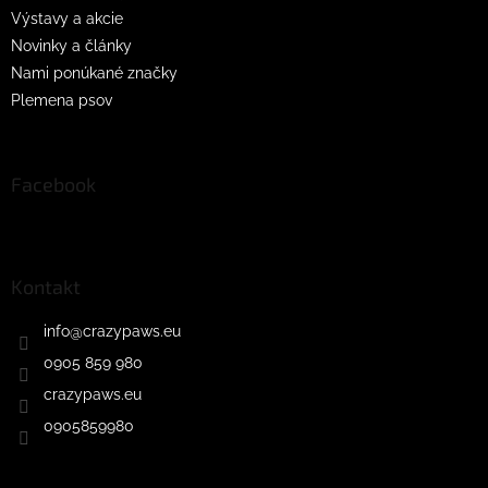
Výstavy a akcie
Novinky a články
Nami ponúkané značky
Plemena psov
Facebook
Kontakt
info
@
crazypaws.eu
0905 859 980
crazypaws.eu
0905859980