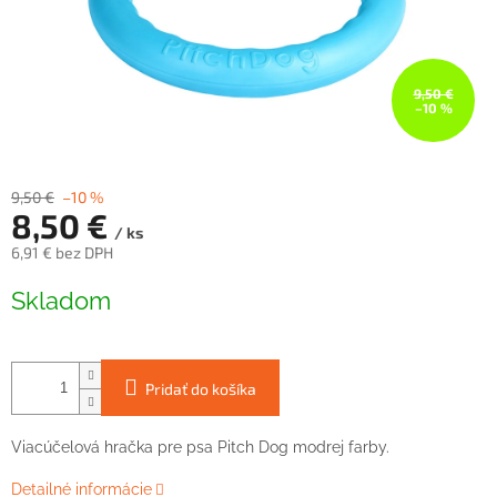
9,50 €
–10 %
9,50 €
–10 %
8,50 €
/ ks
6,91 € bez DPH
Jednotková
Skladom
cena:
Pridať do košíka
Viacúčelová hračka pre psa Pitch Dog modrej farby.
Detailné informácie