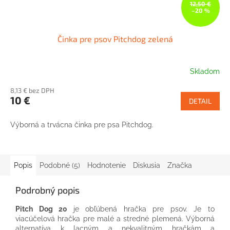
12,50 €
–20 %
Činka pre psov Pitchdog zelená
Skladom
8,13 € bez DPH
10 €
DETAIL
Výborná a trvácna činka pre psa Pitchdog.
Popis
Podobné (5)
Hodnotenie
Diskusia
Značka
Podrobný popis
Pitch Dog 20
je obľúbená hračka pre psov. Je to
viacúčelová hračka pre malé a stredné plemená. Výborná
alternatíva k lacným a nekvalitným hračkám a