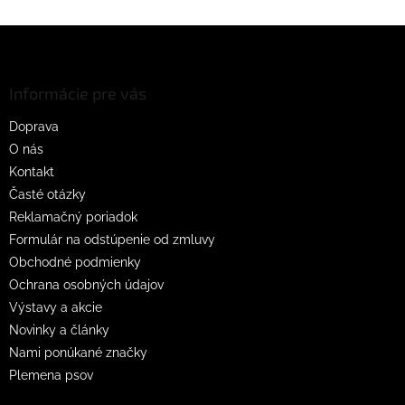
Z
á
p
ä
Informácie pre vás
t
Doprava
i
O nás
e
Kontakt
Časté otázky
Reklamačný poriadok
Formulár na odstúpenie od zmluvy
Obchodné podmienky
Ochrana osobných údajov
Výstavy a akcie
Novinky a články
Nami ponúkané značky
Plemena psov