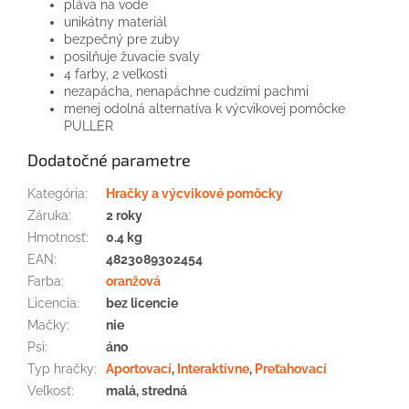
pláva na vode
unikátny materiál
bezpečný pre zuby
posilňuje žuvacie svaly
4 farby, 2 veľkosti
nezapácha, nenapáchne cudzími pachmi
menej odolná alternatíva k výcvikovej pomôcke
PULLER
Dodatočné parametre
Kategória
:
Hračky a výcvikové pomôcky
Záruka
:
2 roky
Hmotnosť
:
0.4 kg
EAN
:
4823089302454
Farba
:
oranžová
Licencia
:
bez licencie
Mačky
:
nie
Psi
:
áno
Typ hračky
:
Aportovací
,
Interaktívne
,
Preťahovací
Veľkosť
:
malá, stredná