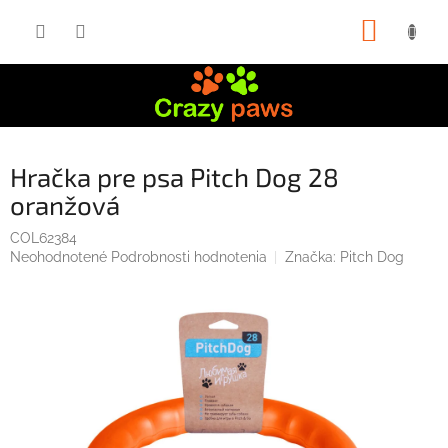
Prejsť
NÁKUP
na
obsah
KOŠÍK
Hračka pre psa Pitch Dog 28
oranžová
COL62384
Priemerné
Neohodnotené
Podrobnosti hodnotenia
Značka:
Pitch Dog
hodnotenie
produktu
je
0,0
z
5
hviezdičiek.