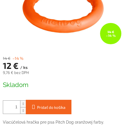
14 €
–14 %
14 €
–14 %
12 €
/ ks
9,76 € bez DPH
Jednotková
Skladom
cena:
Pridať do košíka
Viacúčelová hračka pre psa Pitch Dog oranžovej farby.