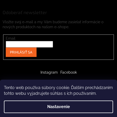
Odoberať newsletter
Vložte svoj e-mail a my Vám budeme zasielať informácie o
nových produktoch na našom e-shope.
Email
PRIHLÁSIŤ SA
Instagram
Facebook
Tento web používa súbory cookie. Ďalším prechádzaním
tohto webu vyjadrujete súhlas s ich používaním.
Vytvoril Shoptet
Nastavenie
Copyright 2026
crazypaws.eu
. Všetky práva vyhradené.