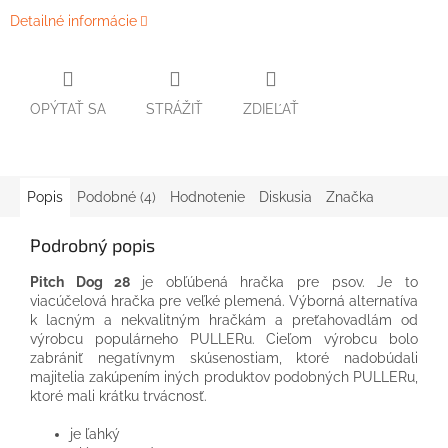
Detailné informácie
OPÝTAŤ SA
STRÁŽIŤ
ZDIEĽAŤ
Popis
Podobné (4)
Hodnotenie
Diskusia
Značka
Podrobný popis
Pitch Dog 28
je obľúbená hračka pre psov. Je to
viacúčelová hračka pre veľké plemená. Výborná alternatíva
k lacným a nekvalitným hračkám a preťahovadlám od
výrobcu populárneho PULLERu. Cieľom výrobcu bolo
zabrániť negatívnym skúsenostiam, ktoré nadobúdali
majitelia zakúpením iných produktov podobných PULLERu,
ktoré mali krátku trvácnosť.
je ľahký