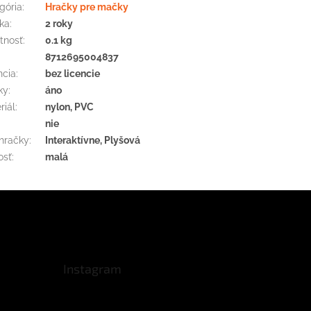
gória
:
Hračky pre mačky
ka
:
2 roky
tnosť
:
0.1 kg
:
8712695004837
ncia
:
bez licencie
ky
:
áno
riál
:
nylon, PVC
nie
hračky
:
Interaktívne, Plyšová
osť
:
malá
Instagram