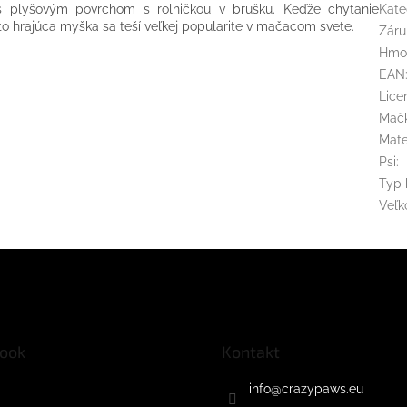
s plyšovým povrchom s rolničkou v brušku. Keďže chytanie
Kate
to hrajúca myška sa teší veľkej popularite v mačacom svete.
Záru
Hmo
EAN
Lice
Mač
Mate
Psi
:
Typ 
Veľk
ook
Kontakt
info
@
crazypaws.eu