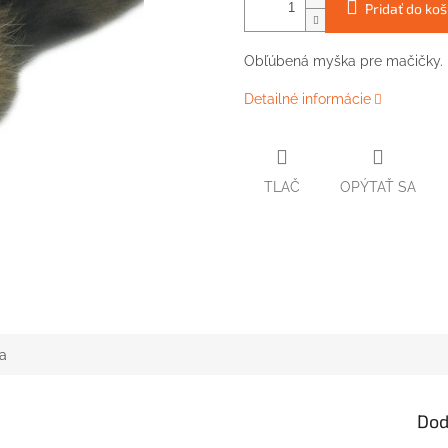
Pridať do koš
Obľúbená myška pre mačičky.
Detailné informácie
TLAČ
OPÝTAŤ SA
a
Dod