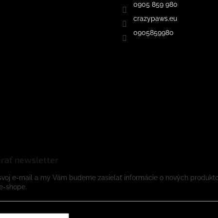
0905 859 980
crazypaws.eu
0905859980
rať newsletter
svoj e-mail a my Vám budeme zasielať informácie o nových produkt
e-shope.