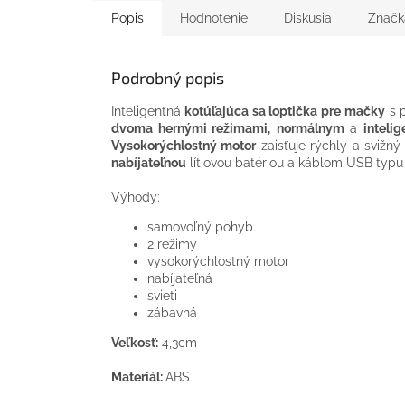
Popis
Hodnotenie
Diskusia
Značk
Podrobný popis
Inteligentná
kotúľajúca sa loptička pre mačky
s p
dvoma hernými režimami,
normálnym
a
inteli
Vysokorýchlostný motor
zaisťuje rýchly a svižn
nabíjateľnou
lítiovou batériou a káblom USB typu C
Výhody:
samovoľný pohyb
2 režimy
vysokorýchlostný motor
nabíjateľná
svieti
zábavná
Veľkosť:
4,3cm
Materiál:
ABS