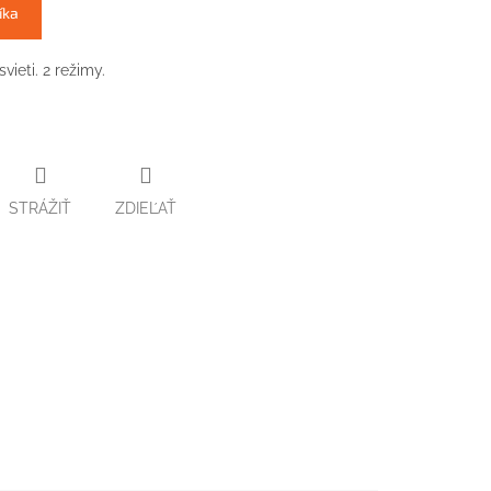
íka
ieti. 2 režimy.
STRÁŽIŤ
ZDIEĽAŤ