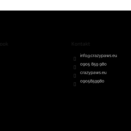
ook
Kontakt
info
@
crazypaws.eu
0905 859 980
crazypaws.eu
0905859980