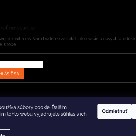
rať newsletter
svoj e-mail a my Vám budeme zasielať informácie o nových produkt
e-shope.
HLÁSIŤ SA
Instagram
Facebook
oužíva súbory cookie. Ďalším
Odmietnuť
m tohto webu vyjadrujete súhlas s ich
.
ené.
Upraviť nastavenie cookies
Za