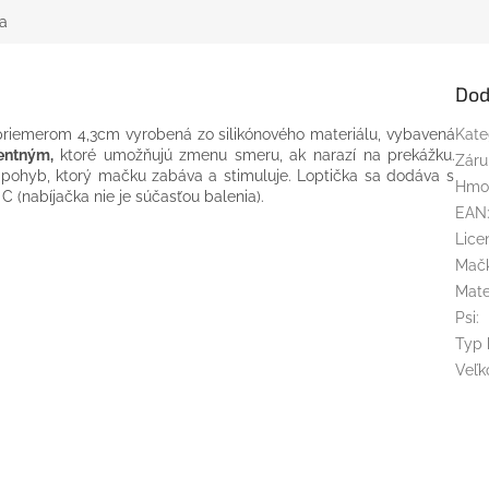
a
Dod
riemerom 4,3cm vyrobená zo silikónového materiálu, vybavená
Kate
gentným,
ktoré umožňujú zmenu smeru, ak narazí na prekážku.
Záru
ý pohyb, ktorý mačku zabáva a stimuluje. Loptička sa dodáva s
Hmo
 (nabíjačka nie je súčasťou balenia).
EAN
Lice
Mač
Mate
Psi
:
Typ 
Veľk