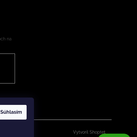
och na
Súhlasím
Vytvoril Shoptet