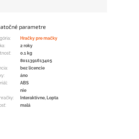
atočné parametre
gória
:
Hračky pre mačky
ka
:
2 roky
tnosť
:
0.1 kg
:
8011391613405
ncia
:
bez licencie
ky
:
áno
riál
:
ABS
nie
hračky
:
Interaktívne, Lopta
osť
:
malá