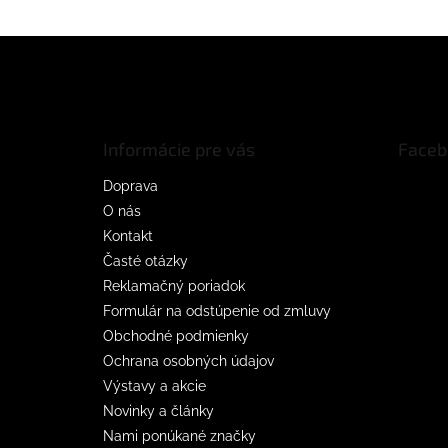
Z
á
p
ä
t
Informácie pre vás
Faceb
i
e
Doprava
O nás
Kontakt
Časté otázky
Reklamačný poriadok
Formulár na odstúpenie od zmluvy
Obchodné podmienky
Ochrana osobných údajov
Výstavy a akcie
Novinky a články
Nami ponúkané značky