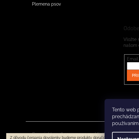
Plemena psov
Odobe
Vložte 
našom 
Email
PRI
Tento web p
prechádzaní
používaním
Copyright 2026
crazypaws.eu
. Všetky práva vyhrad
Z dôvodu čerpania dovolenky budeme produkty doručovať až po 3.8.2026. 