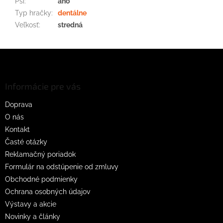
Psi
:
áno
Typ hračky
:
dentálne
Veľkosť
:
stredná
Z
á
p
ä
Informácie pre vás
t
Doprava
i
O nás
e
Kontakt
Časté otázky
Reklamačný poriadok
Formulár na odstúpenie od zmluvy
Obchodné podmienky
Ochrana osobných údajov
Výstavy a akcie
Novinky a články