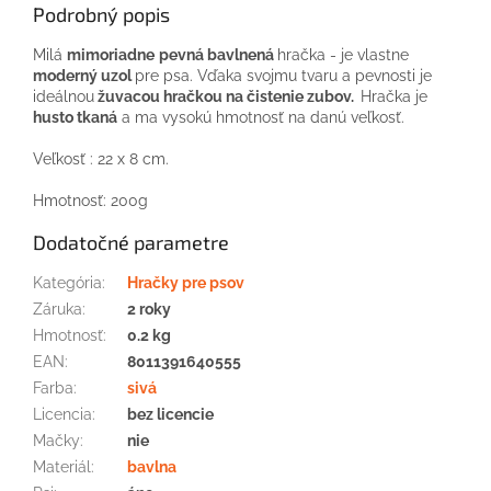
Podrobný popis
Milá
mimoriadne
pevná bavlnená
hračka - je vlastne
moderný uzol
pre psa. Vďaka svojmu tvaru a pevnosti je
ideálnou
žuvacou hračkou na čistenie zubov.
Hračka je
husto tkaná
a ma vysokú hmotnosť na danú veľkosť.
Veľkosť : 22 x 8 cm.
Hmotnosť: 200g
Dodatočné parametre
Kategória
:
Hračky pre psov
Záruka
:
2 roky
Hmotnosť
:
0.2 kg
EAN
:
8011391640555
Farba
:
sivá
Licencia
:
bez licencie
Mačky
:
nie
Materiál
:
bavlna