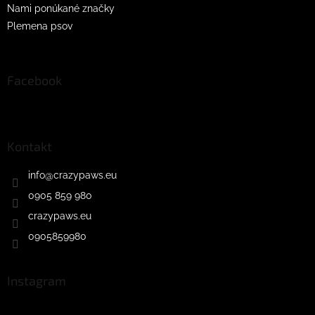
Nami ponúkané značky
Plemena psov
Facebook
Kontakt
info
@
crazypaws.eu
0905 859 980
crazypaws.eu
0905859980
Instagram