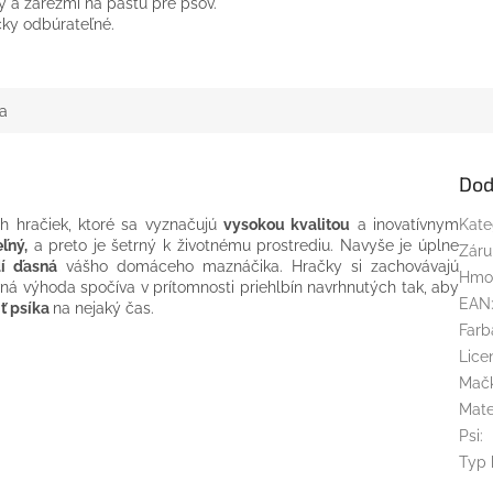
 a zárezmi na pastu pre psov.
cky odbúrateľné.
a
Dod
h hračiek, ktoré sa vyznačujú
vysokou kvalitou
a inovatívnym
Kate
ľný,
a preto je šetrný k životnému prostrediu. Navyše je úplne
Záru
í ďasná
vášho domáceho maznáčika. Hračky si zachovávajú
Hmo
vná výhoda spočíva v prítomnosti priehlbín navrhnutých tak, aby
EAN
ť psíka
na nejaký čas.
Farb
Lice
Mač
Mate
Psi
:
Typ 