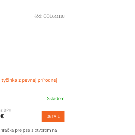
Kód:
COL621118
 tyčinka z pevnej prírodnej
Skladom
ez DPH
 €
DETAIL
hračka pre psa s otvorom na