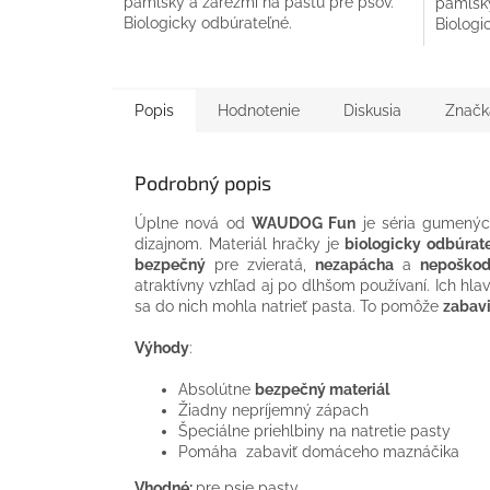
pamlsky a zárezmi na pastu pre psov.
pamlsky
Biologicky odbúrateľné.
Biologi
Popis
Hodnotenie
Diskusia
Značk
Podrobný popis
Úplne nová od
WAUDOG Fun
je séria gumenýc
dizajnom. Materiál hračky je
biologicky odbúrate
bezpečný
pre zvieratá,
nezapácha
a
nepoškod
atraktívny vzhľad aj po dlhšom používaní. Ich hla
sa do nich mohla natrieť pasta. To pomôže
zabavi
Výhody
:
Absolútne
bezpečný materiál
Žiadny nepríjemný zápach
Špeciálne priehlbiny na natretie pasty
Pomáha zabaviť domáceho maznáčika
Vhodné:
pre psie pasty