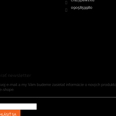
0905859980
rať newsletter
svoj e-mail a my Vám budeme zasielať informácie o nových produkt
e-shope.
HLÁSIŤ SA