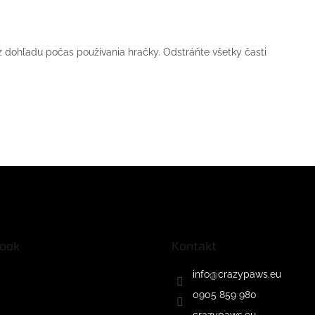
 dohľadu počas používania hračky. Odstráňte všetky časti
ook
Kontakt
info
@
crazypaws.eu
0905 859 980
crazypaws.eu