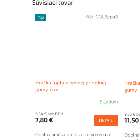
Súvisiaci tovar
Kód:
COL621318
Tip
Hračka lopta z pevnej prírodnej
Hračka
gumy 7cm
gumy
Skladom
6,34 € bez DPH
9,35 € b
7,80 €
11,50
DETAIL
Odolná hračka pre psa s otvorom na
Odolná 