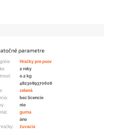
atočné parametre
gória
:
Hračky pre psov
ka
:
2 roky
tnosť
:
0.2 kg
:
4823089370606
a
:
zelená
ncia
:
bez licencie
ky
:
nie
riál
:
guma
áno
hračky
:
žuvacia