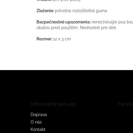
Zloženie:
prírodná rozložiteľná guma
Bezpečnostné upozornenia:
nenechávajte psa bez
obalov pred použitím. Nevhodné pre deti.
Rozmer:
12 x 3 cm
Z
á
p
ä
t
Informácie pre vás
Faceb
i
e
Doprava
O nás
Kontakt