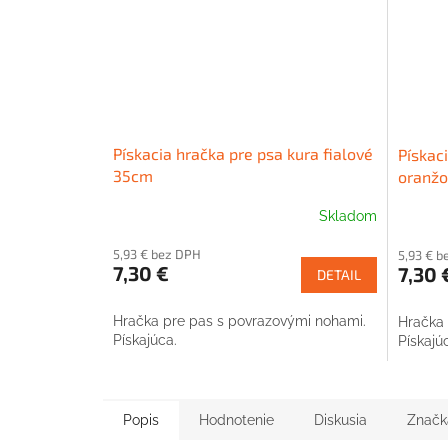
Pískacia hračka pre psa kura fialové
Pískac
35cm
oranž
Skladom
5,93 € bez DPH
5,93 € b
7,30 €
7,30 
DETAIL
Hračka pre pas s povrazovými nohami.
Hračka 
Pískajúca.
Pískajú
Popis
Hodnotenie
Diskusia
Značk