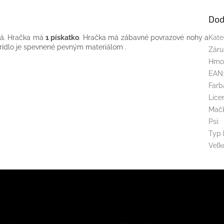
Dod
ná. Hračka má
1 pískatko
. Hračka má zábavné povrazové nohy a
Kate
 krídlo je spevnené pevným materiálom .
Záru
Hmo
EAN
Farb
Lice
Mač
Psi
:
Typ 
Veľk