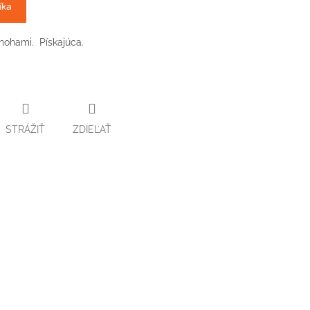
íka
nohami. Pískajúca.
STRÁŽIŤ
ZDIEĽAŤ