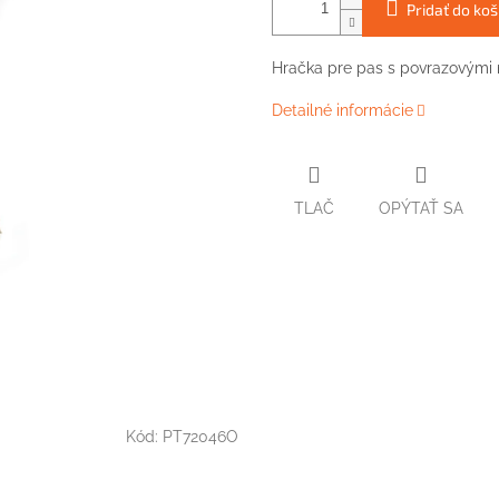
Pridať do koš
Hračka pre pas s povrazovými 
Detailné informácie
TLAČ
OPÝTAŤ SA
Kód:
PT72046O