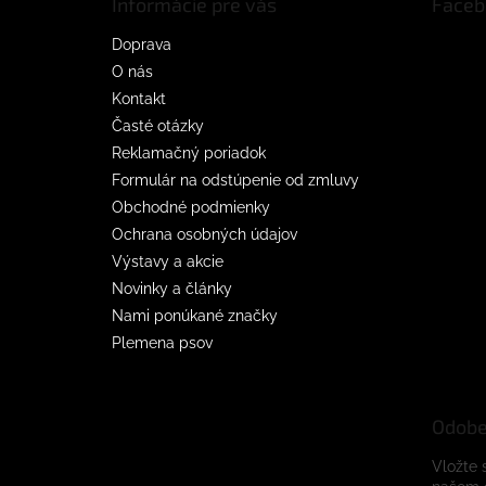
Informácie pre vás
Faceb
i
e
Doprava
O nás
Kontakt
Časté otázky
Reklamačný poriadok
Formulár na odstúpenie od zmluvy
Obchodné podmienky
Ochrana osobných údajov
Výstavy a akcie
Novinky a články
Nami ponúkané značky
Plemena psov
Odobe
Vložte 