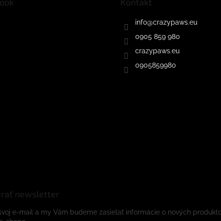
ook
Kontakt
info
@
crazypaws.eu
0905 859 980
crazypaws.eu
0905859980
rať newsletter
svoj e-mail a my Vám budeme zasielať informácie o nových produkt