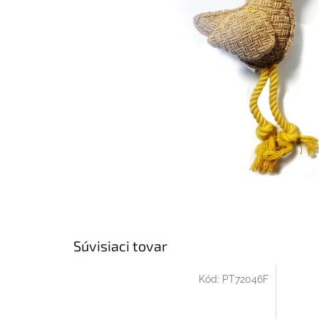
Súvisiaci tovar
Kód:
PT72046F