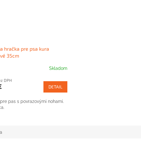
ia hračka pre psa kura
ové 35cm
Skladom
ez DPH
€
DETAIL
pre pas s povrazovými nohami.
ca.
a