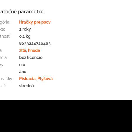
atočné parametre
gória
:
Hračky pre psov
ka
:
2 roky
tnosť
:
0.1 kg
:
8033224720463
a
:
žltá
,
hnedá
ncia
:
bez licencie
ky
:
nie
áno
hračky
:
Pískacia
,
Plyšová
osť
:
stredná