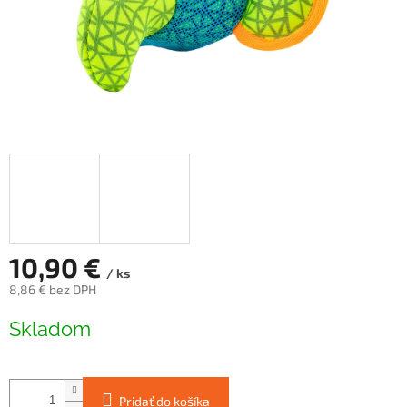
10,90 €
/ ks
8,86 € bez DPH
Jednotková
Skladom
cena:
Pridať do košíka