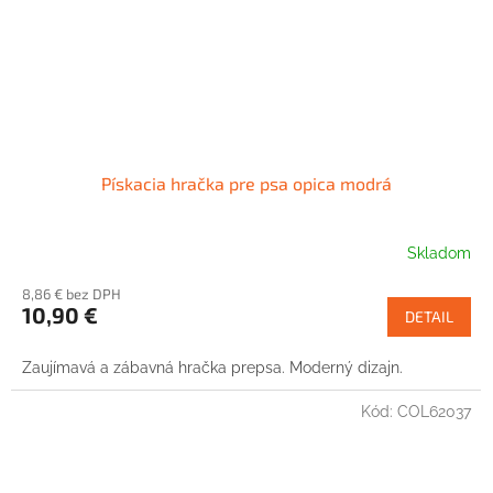
Pískacia hračka pre psa opica modrá
Skladom
8,86 € bez DPH
10,90 €
DETAIL
Zaujímavá a zábavná hračka prepsa. Moderný dizajn.
Kód:
COL62037