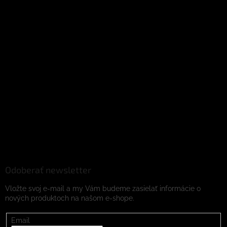
Odoberať newsletter
Vložte svoj e-mail a my Vám budeme zasielať informácie o
nových produktoch na našom e-shope.
Email