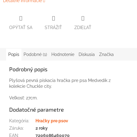
Detailné informácie
OPÝTAŤ SA
STRÁŽIŤ
ZDIEĽAŤ
Popis
Podobné (1)
Hodnotenie
Diskusia
Značka
Podrobný popis
Plyšová pevná pískacia hračka pre psa Medvedík z
kolekcie Chuckle city.
Veľkosť: 27cm.
Dodatočné parametre
Kategória
:
Hračky pre psov
Záruka
:
2 roky
EAN
:
7206086460070