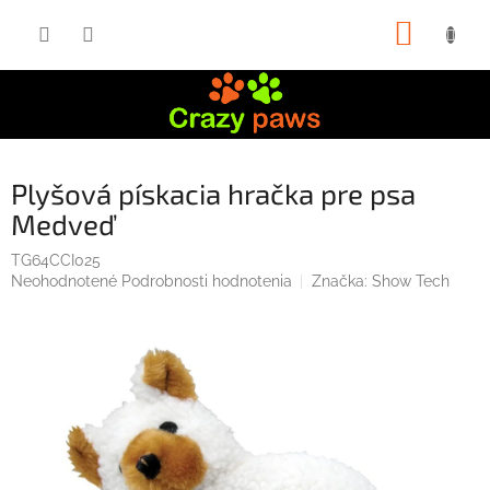
Prejsť
NÁKUP
na
obsah
KOŠÍK
Plyšová pískacia hračka pre psa
Medveď
TG64CCI025
Priemerné
Neohodnotené
Podrobnosti hodnotenia
Značka:
Show Tech
hodnotenie
produktu
je
0,0
z
5
hviezdičiek.