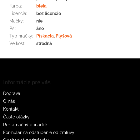
Farba
:
biela
Licencia
:
bez licencie
Mačky
:
nie
Psi
:
áno
Typ hračky
:
Pískacia
,
Plyšová
Veľkosť
:
stredná
Z
á
p
ä
Informácie pre vás
t
Doprava
i
O nás
e
Kontakt
Časté otázky
Reklamačný poriadok
Formulár na odstúpenie od zmluvy