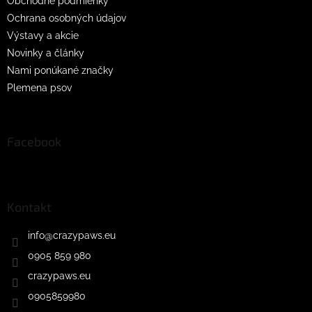
Obchodné podmienky
Ochrana osobných údajov
Výstavy a akcie
Novinky a články
Nami ponúkané značky
Plemena psov
Facebook
Kontakt
info
@
crazypaws.eu
0905 859 980
crazypaws.eu
0905859980