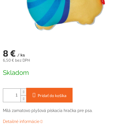
8 €
/ ks
6,50 € bez DPH
Jednotková
Skladom
cena:
Pridať do košíka
Milá zamatovo plyšová pískacia hračka pre psa.
Detailné informácie