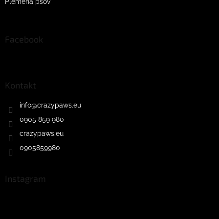
Plemena psov
Facebook
Kontakt
info
@
crazypaws.eu
0905 859 980
crazypaws.eu
0905859980
Instagram