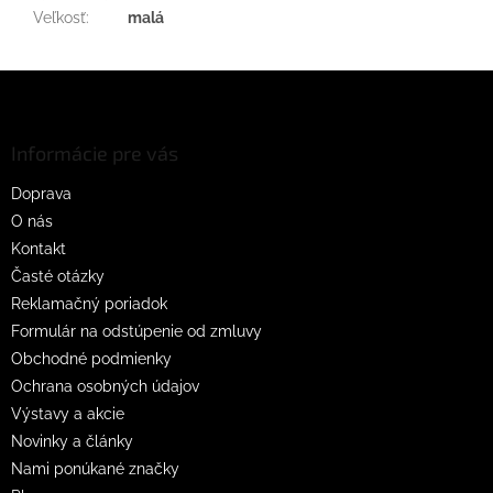
Veľkosť
:
malá
Z
á
p
ä
Informácie pre vás
t
Doprava
i
O nás
e
Kontakt
Časté otázky
Reklamačný poriadok
Formulár na odstúpenie od zmluvy
Obchodné podmienky
Ochrana osobných údajov
Výstavy a akcie
Novinky a články
Nami ponúkané značky