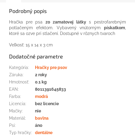
Podrobný popis
Hračka pre psa
zo zamatovej látky
s pestrofarebným
potlačeným efektom. Vybavený vnútorným
pískatkom
,
ktoré sa ozve pri stlačení. Dostupné v rôznych tvaroch
Veľkosť: 15 x 14 x 3 cm
Dodatočné parametre
Kategória
:
Hračky pre psov
Záruka
:
2 roky
Hmotnosť
:
0.1 kg
EAN
:
8011391645833
Farba
:
modrá
Licencia
:
bez licencie
Mačky
:
nie
Materiál
:
bavlna
Psi
:
áno
Typ hračky
:
dentálne