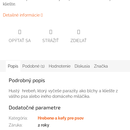
kliešte.
Detailné informácie
OPÝTAŤ SA
STRÁŽIŤ
ZDIEĽAŤ
Popis
Podobné (1)
Hodnotenie
Diskusia
Značka
Podrobný popis
Hustý hrebeň, ktorý vyčeše parazity ako blchy a kliešťe z
vášho psa alebo iného domáceho miláčika.
Dodatočné parametre
Kategória
:
Hrebene a kefy pre psov
Záruka
:
2 roky