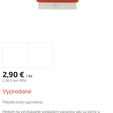
2,90 €
/ ks
2,36 € bez DPH
Jednotková
Vypredané
cena:
Položka bola vypredaná…
Hrebeň na vyčesávanie vonkajších parazitov ako sú blchy a