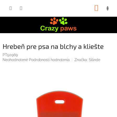
Prejsť
NÁKUP
na
obsah
KOŠÍK
Hrebeň pre psa na blchy a kliešte
PT50969
Priemerné
Neohodnotené
Podrobnosti hodnotenia
Značka:
Silinde
hodnotenie
produktu
je
0,0
z
5
hviezdičiek.