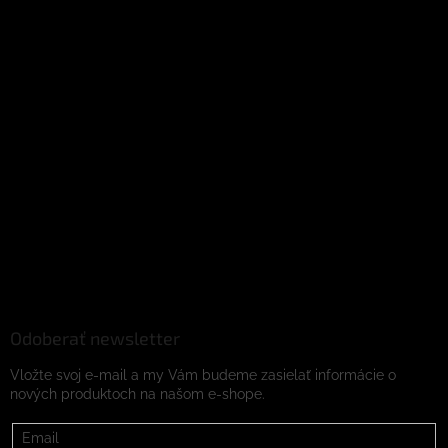
Odoberať newsletter
Vložte svoj e-mail a my Vám budeme zasielať informácie o
nových produktoch na našom e-shope.
Email