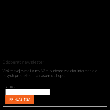
Odoberať newsletter
Vložte svoj e-mail a my Vám budeme zasielať informácie o
nových produktoch na našom e-shope.
Email
PRIHLÁSIŤ SA