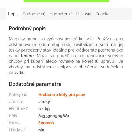
Popis
Podobné (1)
Hodnotenie
Diskusia
Značka
Podrobný popis
Magický hranol na vyčesávanie krátkej srsti. Používa sa na
odstraňovanie odumretej srsti, revitalizáciu srsti na jej
lesklý prirodzený stav. Ideálne pre krátkosrsté plemená ako
napr.
teriére
. Môže sa použiť na odstraňovanie voľných
chlpov pri kúpaní alebo rovnako na konečnú úpravu. Je
vhodný na odstránenie chlpov z oblečenia, sedačiek a
nábytku.
Dodatočné parametre
Kategória
:
Hrebene a kefy pre psov
Záruka
:
2 roky
Hmotnosť
:
0.1 kg
EAN
:
8435320509681
Farba
:
červená
Hlodavci
:
nie