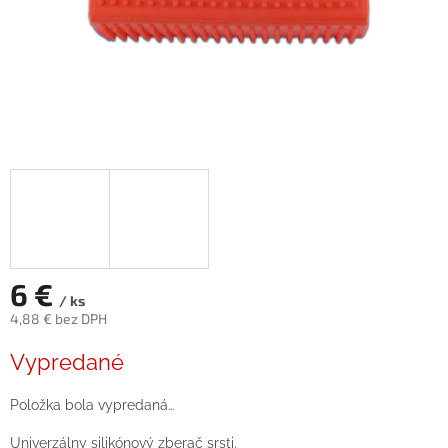
6 €
/ ks
4,88 € bez DPH
Jednotková
Vypredané
cena:
Položka bola vypredaná…
Univerzálny silikónový zberač srsti.