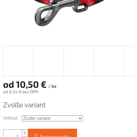
od
10,50 €
/ ks
od
8,54 €
bez DPH
Jednotková
Zvoľte variant
cena:
Veľkosť:
Pridať do košíka