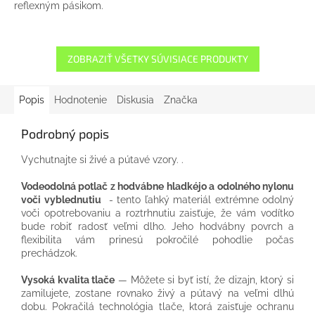
reflexným pásikom.
ZOBRAZIŤ VŠETKY SÚVISIACE PRODUKTY
Popis
Hodnotenie
Diskusia
Značka
Podrobný popis
Vychutnajte si živé a pútavé vzory. .
Vodeodolná potlač z hodvábne hladkéjo a odolného nylonu
voči vyblednutiu
- tento ľahký materiál extrémne odolný
voči opotrebovaniu a roztrhnutiu zaisťuje, že vám vodítko
bude robiť radosť veľmi dlho. Jeho hodvábny povrch a
flexibilita vám prinesú pokročilé pohodlie počas
prechádzok.
Vysoká kvalita tlače
— Môžete si byť istí, že dizajn, ktorý si
zamilujete, zostane rovnako živý a pútavý na veľmi dlhú
dobu. Pokračilá technológia tlače, ktorá zaisťuje ochranu