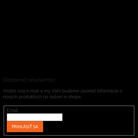
Odoberať newsletter
Vložte svoj e-mail a my Vám budeme zasielať informácie o
nových produktoch na našom e-shope.
Email
PRIHLÁSIŤ SA