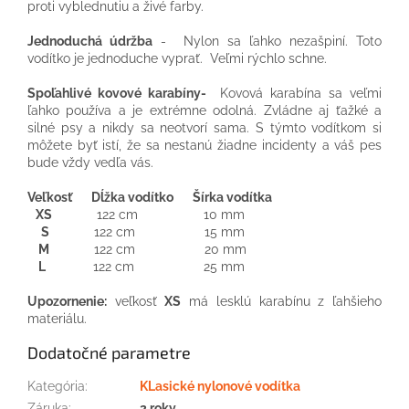
proti vyblednutiu a živé farby.
Jednoduchá údržba
- Nylon sa ľahko nezašpiní. Toto
vodítko je jednoduche vyprať. Veľmi rýchlo schne.
Spoľahlivé kovové karabíny-
Kovová karabína sa veľmi
ľahko používa a je extrémne odolná. Zvládne aj ťažké a
silné psy a nikdy sa neotvorí sama. S týmto vodítkom si
môžete byť istí, že sa nestanú žiadne incidenty a váš pes
bude vždy vedľa vás.
Veľkosť Dĺžka vodítko Šírka vodítka
XS
122 cm 10 mm
S
122 cm 15 mm
M
122 cm 20 mm
L
122 cm 25 mm
Upozornenie:
veľkosť
XS
má lesklú karabínu z ľahšieho
materiálu.
Dodatočné parametre
Kategória
:
KLasické nylonové vodítka
Záruka
:
2 roky