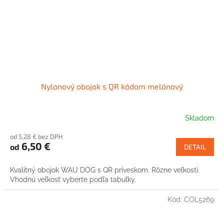
Nylonový obojok s QR kódom melónový
Skladom
od 5,28 € bez DPH
6,50 €
od
DETAIL
Kvalitný obojok WAU DOG s QR príveskom. Rôzne veľkosti.
Vhodnú veľkosť vyberte podľa tabuľky.
Kód:
COL5269