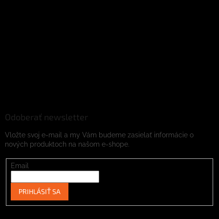
Odoberať newsletter
Vložte svoj e-mail a my Vám budeme zasielať informácie o
nových produktoch na našom e-shope.
Email
PRIHLÁSIŤ SA