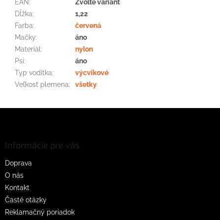
EAN
:
Zvoľte variant
Dĺžka
:
1,22
Farba
:
červená
Mačky
:
áno
Materiál
:
nylon
Psi
:
áno
Typ vodítka
:
výcvikové
Veľkosť plemena
:
všetky
Z
á
p
ä
Informácie pre vás
t
Doprava
i
O nás
e
Kontakt
Časté otázky
Reklamačný poriadok