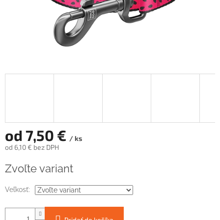
od
7,50 €
/ ks
od
6,10 €
bez DPH
Jednotková
Zvoľte variant
cena:
Veľkosť:
Pridať do košíka