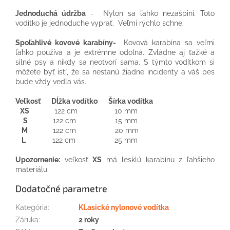
Jednoduchá údržba
- Nylon sa ľahko nezašpiní. Toto
vodítko je jednoduche vyprať. Veľmi rýchlo schne.
Spoľahlivé kovové karabíny-
Kovová karabína sa veľmi
ľahko používa a je extrémne odolná. Zvládne aj ťažké a
silné psy a nikdy sa neotvorí sama. S týmto vodítkom si
môžete byť istí, že sa nestanú žiadne incidenty a váš pes
bude vždy vedľa vás.
Veľkosť Dĺžka vodítko Šírka vodítka
XS
122 cm 10 mm
S
122 cm 15 mm
M
122 cm 20 mm
L
122 cm 25 mm
Upozornenie:
veľkosť
XS
má lesklú karabínu z ľahšieho
materiálu.
Dodatočné parametre
Kategória
:
KLasické nylonové vodítka
Záruka
:
2 roky