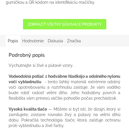
gumičkou a QR kódom na identifikáciu mačičky.
ZOBRAZIŤ VŠETKY SÚVISIACE PRODUKTY
Popis
Hodnotenie
Diskusia
Značka
Podrobný popis
Vychutnajte si živé a pútavé vzory. .
Vodeodolná potlač z hodvábne hladkéjo a odolného nylonu
voči vyblednutiu
- tento ľahký materiál extrémne odolný
voči opotrebovaniu a roztrhnutiu zaisťuje, že vám vodítko
bude robiť radosť veľmi dlho. Jeho hodvábny povrch a
flexibilita vám prinesú väčšie pohodlie počas prechádzok.
Vysoká kvalita tlače
— Môžete si byť istí, že dizajn, ktorý si
zamilujete, zostane rovnako živý a pútavý na veľmi dlhú
dobu. Pokračilá technológia tlače, ktorá zaisťuje ochranu
proti vyblednutiu a živé farby.