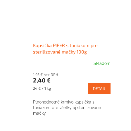
Kapsička PIPER s tuniakom pre
sterilizované mačky 100g
Skladom
1,95 € bez DPH
2,40 €
Jednotková
24 € / 1 kg
DETAIL
cena:
Plnohodnotné krmivo kapsička s
tuniakom pre všetky aj sterilizované
mačky.