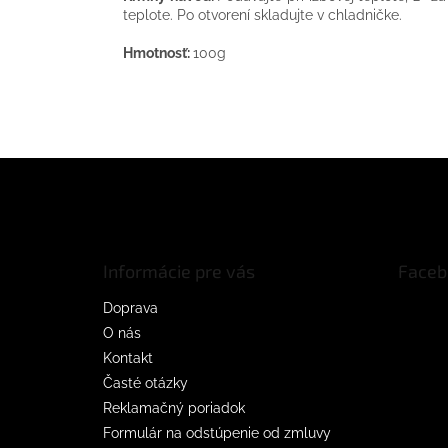
teplote. Po otvorení skladujte v chladničke.
Hmotnosť:
100g
Z
á
p
ä
t
Informácie pre vás
Faceb
i
e
Doprava
O nás
Kontakt
Časté otázky
Reklamačný poriadok
Formulár na odstúpenie od zmluvy