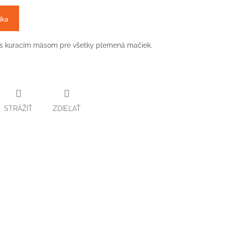
íka
 s kuracím mäsom pre všetky plemená mačiek.
STRÁŽIŤ
ZDIEĽAŤ