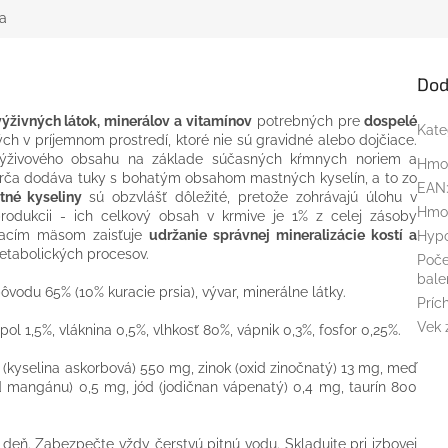
a
Dod
ýživných látok, minerálov a vitamínov
potrebných pre
dospelé
Kate
ch v príjemnom prostredí, ktoré nie sú gravidné alebo dojčiace.
ýživového obsahu na základe súčasných kŕmnych noriem a
Hmo
urča dodáva tuky s bohatým obsahom mastných kyselín, a to zo
EAN
tné kyseliny
sú obzvlášť dôležité, pretože zohrávajú úlohu v
Hmo
rodukcii - ich celkový obsah v krmive je 1% z celej zásoby
uracím mäsom zaisťuje
udržanie správnej mineralizácie kostí a
Hypo
tabolických procesov.
Poče
bale
vodu 65% (10% kuracie prsia), vývar, minerálne látky.
Príc
Vek 
pol 1,5%, vláknina 0,5%, vlhkosť 80%, vápnik 0,3%, fosfor 0,25%.
 (kyselina askorbová) 550 mg, zinok (oxid zinočnatý) 13 mg, meď
 mangánu) 0,5 mg, jód (jodičnan vápenatý) 0,4 mg, taurín 800
a deň. Zabezpečte vždy čerstvú pitnú vodu. Skladujte pri izbovej