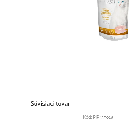
Súvisiaci tovar
Kód:
PIP455018