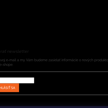
rať newsletter
svoj e-mail a my Vám budeme zasielať informácie o nových produkt
e-shope.
HLÁSIŤ SA