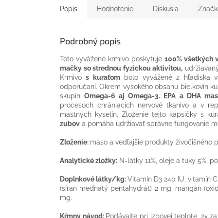
Popis
Hodnotenie
Diskusia
Značk
Podrobný popis
Toto vyvážené krmivo poskytuje
100% všetkých v
mačky so strednou fyzickou aktivitou,
udržiavaný
Krmivo
s kuraťom
bolo vyvážené z hľadiska v
odporúčaní. Okrem vysokého obsahu bielkovín k
skupín
Omega-6 aj Omega-3. EPA
a DHA mas
procesoch chrániacich nervové tkanivo a v rep
mastných kyselín. Zloženie tejto kapsičky s k
zubov
a pomáha udržiavať správne fungovanie me
Zloženie:
mäso a vedľajšie produkty živočišného pô
Analytické zložky:
N-látky 11%, oleje a tuky 5%, po
Doplnkové látky/kg:
Vitamín D3 240 IU, vitamín C
(síran meďnatý pentahydrát) 2 mg, mangán (oxid
mg.
Kŕmny návod:
Podávajte pri izbovej teplote, 2× z