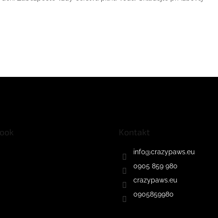
ook
Kontakt
info
@
crazypaws.eu
0905 859 980
crazypaws.eu
0905859980