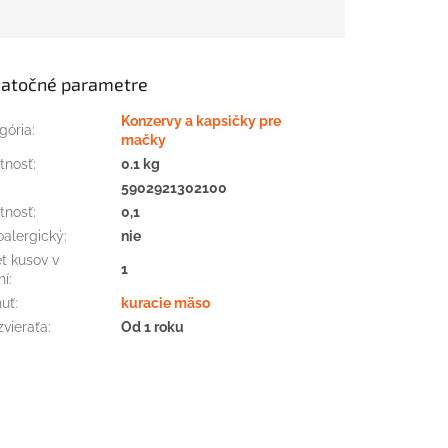
atočné parametre
Konzervy a kapsičky pre
gória
:
mačky
tnosť
:
0.1 kg
:
5902921302100
tnosť
:
0,1
alergický
:
nie
t kusov v
1
ní
:
huť
:
kuracie mäso
zvieraťa
:
Od 1 roku