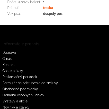
Počet kusov v balení
:
1
Príchuť
:
treska
Vek psa
:
dospelý pes
Z
á
p
ä
Informácie pre vás
t
Doprava
i
O nás
e
Kontakt
Časté otázky
Reklamačný poriadok
Formulár na odstúpenie od zmluvy
Obchodné podmienky
Ochrana osobných údajov
Výstavy a akcie
Novinky a články