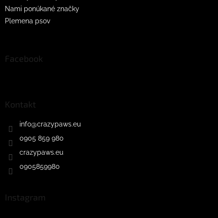
Nami ponúkané značky
Plemena psov
Facebook
Kontakt
info
@
crazypaws.eu
0905 859 980
crazypaws.eu
0905859980
Instagram