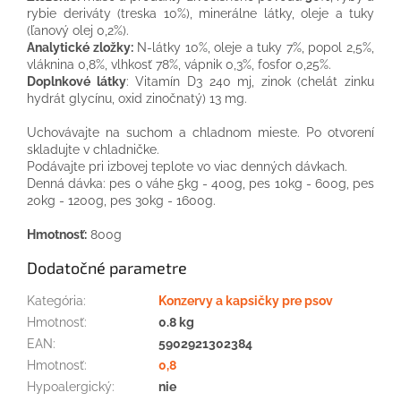
rybie deriváty (treska 10%), minerálne látky, oleje a tuky
(ľanový olej 0,2%).
Analytické zložky:
N-látky 10%, oleje a tuky 7%, popol 2,5%,
vláknina 0,8%, vlhkosť 78%, vápnik 0,3%, fosfor 0,25%.
Doplnkové látky
: Vitamín D3 240 mj, zinok (chelát zinku
hydrát glycínu, oxid zinočnatý) 13 mg.
Uchovávajte na suchom a chladnom mieste. Po otvorení
skladujte v chladničke.
Podávajte pri izbovej teplote vo viac denných dávkach.
Denná dávka: pes o váhe 5kg - 400g, pes 10kg - 600g, pes
20kg - 1200g, pes 30kg - 1600g.
Hmotnosť:
800g
Dodatočné parametre
Kategória
:
Konzervy a kapsičky pre psov
Hmotnosť
:
0.8 kg
EAN
:
5902921302384
Hmotnosť
:
0,8
Hypoalergický
:
nie