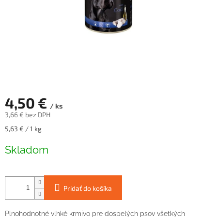
4,50 €
/ ks
3,66 € bez DPH
Jednotková
5,63 € / 1 kg
cena:
Skladom
Pridať do košíka
Plnohodnotné vlhké krmivo pre dospelých psov všetkých