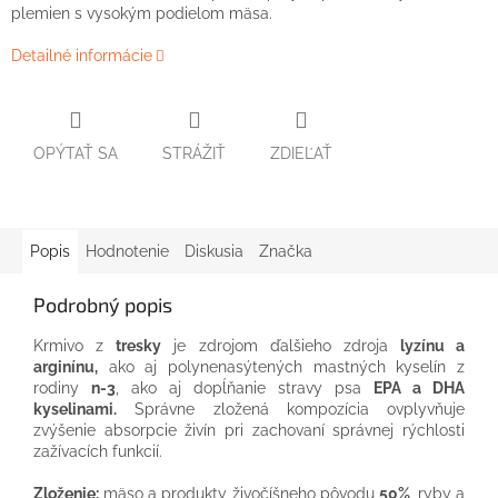
plemien s vysokým podielom mäsa.
Detailné informácie
OPÝTAŤ SA
STRÁŽIŤ
ZDIEĽAŤ
Popis
Hodnotenie
Diskusia
Značka
Podrobný popis
Krmivo z
tresky
je zdrojom ďalšieho zdroja
lyzínu a
arginínu,
ako aj polynenasýtených mastných kyselín z
rodiny
n-3
, ako aj dopĺňanie stravy psa
EPA a DHA
kyselinami.
Správne zložená kompozícia ovplyvňuje
zvýšenie absorpcie živín pri zachovaní správnej rýchlosti
zažívacích funkcií.
Zloženie:
mäso a produkty živočíšneho pôvodu
50%
, ryby a