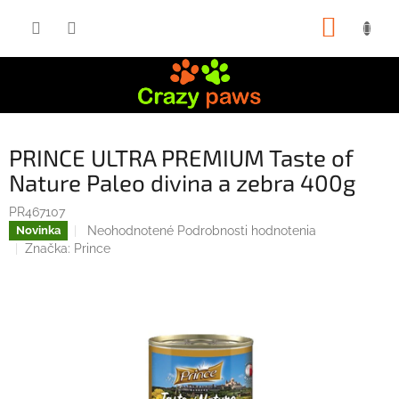
Prejsť
NÁKUP
na
obsah
KOŠÍK
PRINCE ULTRA PREMIUM Taste of
Nature Paleo divina a zebra 400g
PR467107
Priemerné
Neohodnotené
Podrobnosti hodnotenia
Novinka
hodnotenie
Značka:
Prince
produktu
je
0,0
z
5
hviezdičiek.