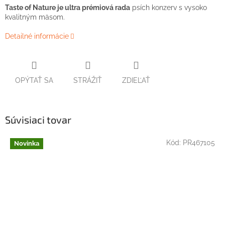
Taste of Nature je ultra prémiová rada
psích konzerv s vysoko
kvalitným mäsom.
Detailné informácie
OPÝTAŤ SA
STRÁŽIŤ
ZDIEĽAŤ
Súvisiaci tovar
Kód:
PR467105
Novinka