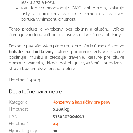
lesklú srsť a kožu.
toto krmivo neobsahuje GMO ani plnidlá, zaisťuje
čistý a prirodzený zážitok z kŕmenia a zároveň
ponúka výnimočnú chutnosť.
Tento produkt je vyrobený bez obilnín a gluténu, vďaka
čomu je vhodnou voľbou pre psov s citlivosťou na obilniny.
Dospelé psy všetkých plemien, ktoré hľadajú mokré krmivo
bohaté na bielkoviny,
ktoré podporuje zdravie svalov,
posilňuje imunitu a zlepšuje trávenie. Ideálne pre citlivé
domáce zvieratá, ktoré potrebujú vyváženú, prirodzenú
stravu bez umelých prísad a plnív.
Hmotnosť: 400g
Dodatočné parametre
Kategória
:
Konzervy a kapsičky pre psov
Hmotnosť
:
0.465 kg
EAN
:
5350393004013
Hmotnosť
:
0,4
Hypoalergický
:
nie