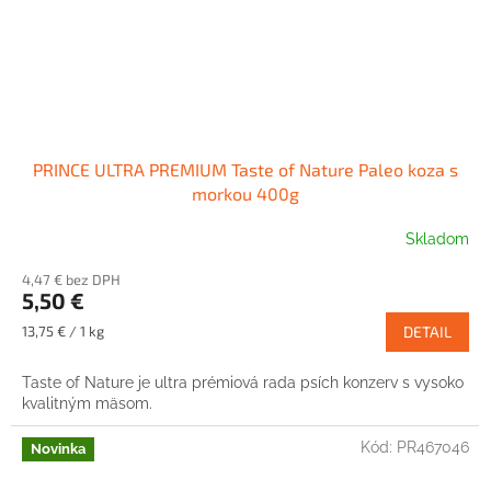
PRINCE ULTRA PREMIUM Taste of Nature Paleo koza s
morkou 400g
Skladom
4,47 € bez DPH
5,50 €
Jednotková
13,75 € / 1 kg
DETAIL
cena:
Taste of Nature je ultra prémiová rada psích konzerv s vysoko
kvalitným mäsom.
Kód:
PR467046
Novinka