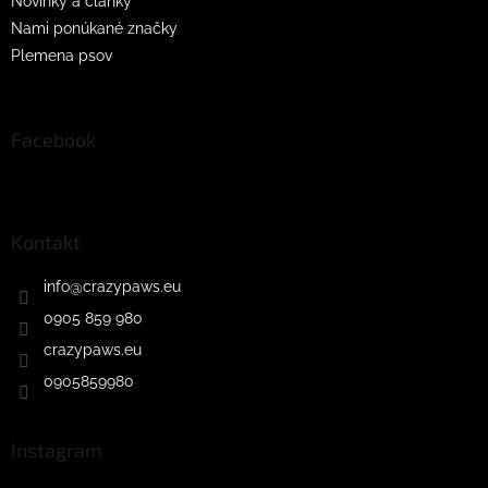
Novinky a články
Nami ponúkané značky
Plemena psov
Facebook
Kontakt
info
@
crazypaws.eu
0905 859 980
crazypaws.eu
0905859980
Instagram