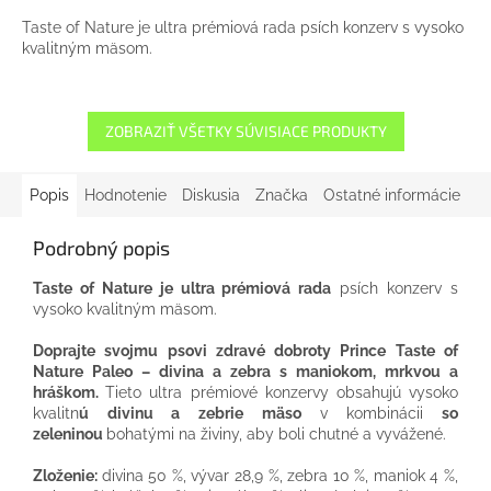
Taste of Nature je ultra prémiová rada psích konzerv s vysoko
kvalitným mäsom.
ZOBRAZIŤ VŠETKY SÚVISIACE PRODUKTY
Popis
Hodnotenie
Diskusia
Značka
Ostatné informácie
Podrobný popis
Taste of Nature je ultra prémiová rada
psích konzerv s
vysoko kvalitným mäsom.
Doprajte svojmu psovi zdravé dobroty Prince Taste of
Nature Paleo – divina a zebra s maniokom, mrkvou a
hráškom.
Tieto ultra prémiové konzervy obsahujú vysoko
kvalitn
ú divinu a zebrie mäso
v kombinácii
so
zeleninou
bohatými na živiny, aby boli chutné a vyvážené.
Zloženie:
divina 50 %, vývar 28,9 %, zebra 10 %, maniok 4 %,