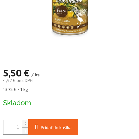
5,50 €
/ ks
4,47 € bez DPH
Jednotková
13,75 € / 1 kg
cena:
Skladom
Pridať do košíka