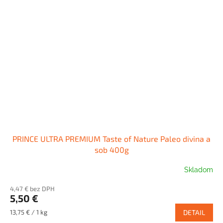
PRINCE ULTRA PREMIUM Taste of Nature Paleo divina a
sob 400g
Skladom
4,47 € bez DPH
5,50 €
Jednotková
13,75 € / 1 kg
DETAIL
cena: