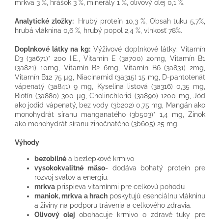
mrkva 3 %, hrášok 3 %, minerály 1 %, olivový olej 0,1 %.
Analytické zložky:
Hrubý proteín 10,3 %, Obsah tuku 5,7%,
hrubá vláknina 0,6 %, hrubý popol 2,4 %, vlhkosť 78%.
Doplnkové látky na kg:
Výživové doplnkové látky: Vitamín
D3 (3a671)* 200 I.E., Vitamín E (3a700) 20mg, Vitamín B1
(3a821) 10mg, Vitamín B2 6mg, Vitamín B6 (3a831) 2mg,
Vitamín B12 75 µg, Niacinamid (3a315) 15 mg, D-pantotenát
vápenatý (3a841) 9 mg, Kyselina listová (3a316) 0,35 mg,
Biotín (3a880) 300 µg, Cholinchlorid (3a890) 1200 mg, Jód
ako jodid vápenatý, bez vody (3b202) 0,75 mg, Mangán ako
monohydrát síranu manganatého (3b503)* 1,4 mg, Zinok
ako monohydrát síranu zinočnatého (3b605) 25 mg.
Výhody
bezobilné
a bezlepkové krmivo
vysokokvalitné mäso
- dodáva bohatý proteín pre
rozvoj svalov a energiu.
mrkva
prispieva vitamínmi pre celkovú pohodu
maniok, mrkva a hrach
poskytujú esenciálnu vlákninu
a živiny na podporu trávenia a celkového zdravia.
Olivový olej
obohacuje krmivo o zdravé tuky pre