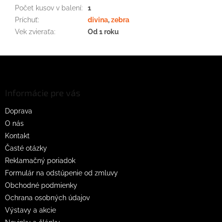
Počet kusov v balení
:
1
Príchuť
:
divina
,
zebra
Vek zvieraťa
:
Od 1 roku
Z
á
p
ä
Informácie pre vás
t
Doprava
i
O nás
e
Kontakt
Časté otázky
Reklamačný poriadok
Formulár na odstúpenie od zmluvy
Obchodné podmienky
Ochrana osobných údajov
Výstavy a akcie