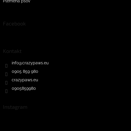
Plemena psov
Facebook
Kontakt
info
@
crazypaws.eu
0905 859 980
crazypaws.eu
0905859980
Instagram