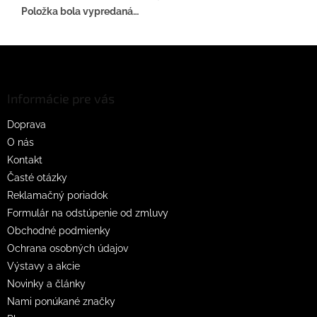
Položka bola vypredaná…
Z
á
p
ä
Informácie pre vás
t
Doprava
i
O nás
e
Kontakt
Časté otázky
Reklamačný poriadok
Formulár na odstúpenie od zmluvy
Obchodné podmienky
Ochrana osobných údajov
Výstavy a akcie
Novinky a články
Nami ponúkané značky