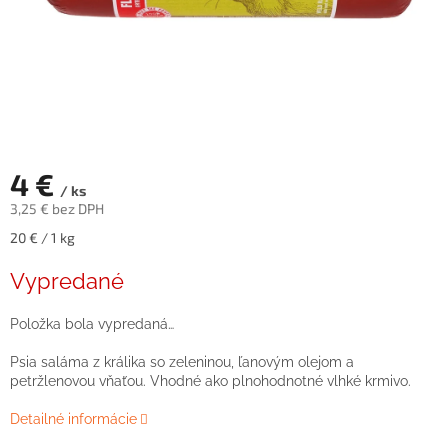
4 €
/ ks
3,25 € bez DPH
Jednotková
20 € / 1 kg
cena:
Vypredané
Položka bola vypredaná…
Psia saláma z králika so zeleninou, ľanovým olejom a
petržlenovou vňaťou. Vhodné ako plnohodnotné vlhké krmivo.
Detailné informácie