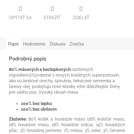
OPÝTAŤ SA
STRÁŽIŤ
ZDIEĽAŤ
Popis
Hodnotenie
Diskusia
Značka
Podrobný popis
80% mäsových a bezlepkových
rastlinných
ingrediencií.Vyrobené z nových kvalitných superpotravín,
ako sú lieskové orechy, spirulina, tekvicové semienka a
ľanový olej, poskytujú nové klasiky ešte dôležitejšie živiny
pre vášho psa. Vysoký obsah mäsa.
100% bez lepku
100% bez obilovín
Zloženie:
80
%
králik
a
hovädzie
mäso
(
26
%
králičie
mäso
,
18
%
hovädzie
mäso
,
18
%
hovädzie srdcia
,
15
% hovädzích
pľúc
,
3
%
hovädzej pečene
)
,
7
%
mrkva
,
3
%
zeler
,
3
%
červená