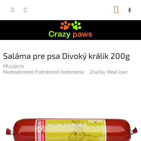
Prejsť
NÁKUP
na
obsah
KOŠÍK
Saláma pre psa Divoký králik 200g
ML539072
Priemerné
Neohodnotené
Podrobnosti hodnotenia
Značka:
Meat love
hodnotenie
produktu
je
0,0
z
5
hviezdičiek.