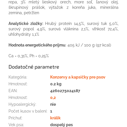
repa
,
3
%
mletý
lieskový
orech
,
more
soľ
,
ľanový
olej
,
škrupinový
prášok
,
výťažok z
koreňa
juka
,
minerálna
zemina
,
petržlen
Analytické zložky:
Hrubý proteín 14,5%, surový tuk 5,0%,
surový popol 4,9%, surová vláknina 2,1%, vlhkosť 72,4%,
uhľohydráty 1,1%
Hodnota energetického príjmu
: 405 kJ / 100 g (97 kcal)
Ca = 0,31%, Ph = 0,25%
Dodatočné parametre
Kategória
:
Konzervy a kapsičky pre psov
Hmotnosť
:
0.2 kg
EAN
:
4260275024187
Hmotnosť
:
0,2
Hypoalergický
:
nie
Počet kusov v balení
:
1
Príchuť
:
králik
Vek psa
:
dospelý pes