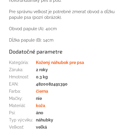
novofundlanský pes a pod.
Pre správnu veľkosť je potrebné zmerať obvod a dĺžku
papule psa (pozri obrázok).
Obvod papule (A): 40cm
Dĺžka papule (B): 14cm
Dodatočné parametre
Kategória
:
Kožený náhubok pre psa
Záruka
:
2 roky
Hmotnosť
:
0.3 kg
EAN
:
4820082491390
Farba
:
čierna
Mačky
:
nie
Materiál
:
koža
Psi
:
áno
Typ výcviku
:
náhubky
Veľkosť
:
veľká