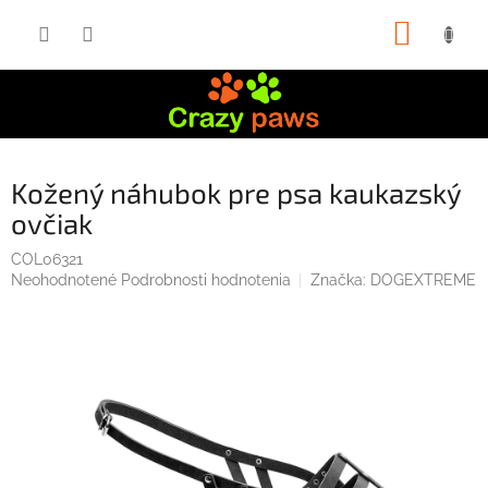
Prejsť
NÁKUP
na
obsah
KOŠÍK
Kožený náhubok pre psa kaukazský
ovčiak
COL06321
Priemerné
Neohodnotené
Podrobnosti hodnotenia
Značka:
DOGEXTREME
hodnotenie
produktu
je
0,0
z
5
hviezdičiek.