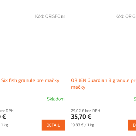
Kód:
ORISFC18
Kód:
ORIG
 Six fish granule pre mačky
ORIJEN Guardian 8 granule pr
mačky
Skladom
S
 bez DPH
29,02 € bez DPH
 €
35,70 €
ová
Jednotková
 1 kg
DETAIL
19,83 € / 1 kg
D
cena: