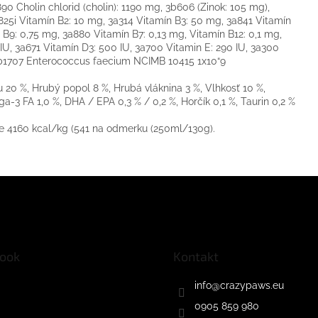
90 Cholin chlorid (cholin): 1190 mg, 3b606 (Zinok: 105 mg),
825i Vitamín B2: 10 mg, 3a314 Vitamín B3: 50 mg, 3a841 Vitamín
 B9: 0,75 mg, 3a880 Vitamín B7: 0,13 mg, Vitamín B12: 0,1 mg,
IU, 3a671 Vitamín D3: 500 IU, 3a700 Vitamin E: 290 IU, 3a300
 4b1707 Enterococcus faecium NCIMB 10415 1x10“9
 20 %, Hrubý popol 8 %, Hrubá vláknina 3 %, Vlhkosť 10 %,
a-3 FA 1,0 %, DHA / EPA 0,3 % / 0,2 %, Horčík 0,1 %, Taurin 0,2 %
je 4160 kcal/kg (541 na odmerku (250ml/130g).
ook
Kontakt
info
@
crazypaws.eu
0905 859 980