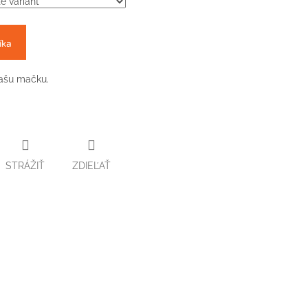
íka
vašu mačku.
STRÁŽIŤ
ZDIEĽAŤ