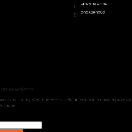
crazypaws.eu
0905859980
rať newsletter
svoj e-mail a my Vám budeme zasielať informácie o nových produkt
e-shope.