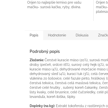
Orijen to najlepšie krmivo pre vašu
Orijen 
mačku- surová kačka, ryby, divina.
mačku- 
platesa,
Popis
Hodnotenie
Diskusia
Značk
Podrobný popis
Zloženie:
Čerstvé kuracie mäso (20%), surová mork
droby (pečeň, srdce) (6%), surový celý hejk (5%),
kuracie mäso (4%), dehydrované morčacie mäso (4
dehydrovaný sleď (4%), kurací tuk (3%), celá červe
vláknina zo šošovice, celé fazule pinto, hráškový šk
čerstvá tekvica, čerstvá celá maslová tekvica, čer
čerstvé celé hrušky , sušený koreň čakanky, čerstv
listy kvaky, celé brusnice, celé čučoriedky, celé
levanduľa, koreň ibiška, šípky.
Doplnky (na kg):
Extrakt tokoferolu z rastlinných o