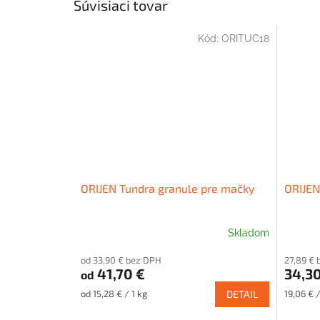
Súvisiaci tovar
Kód:
ORITUC18
ORIJEN Tundra granule pre mačky
ORIJEN
Skladom
od 33,90 € bez DPH
27,89 €
41,70 €
34,30
od
Jednotková
Jednotk
od 15,28 € / 1 kg
DETAIL
19,06 € /
cena:
cena: