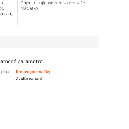
šu
Orijen to najlepšie krmivo pre vaše
ebo
mačiatko.
rnosti,
atočné parametre
gória
:
Krmivo pre mačky
:
Zvoľte variant