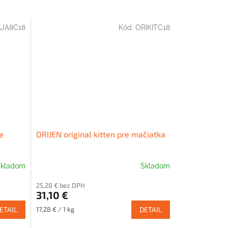
UA8C18
Kód:
ORIKITC18
e
ORIJEN original kitten pre mačiatka
kladom
Skladom
25,28 € bez DPH
31,10 €
Jednotková
ETAIL
17,28 € / 1 kg
DETAIL
cena: