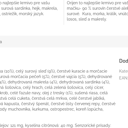
to najlepšie krmivo pre vašu
Orijen to najlepšie krmivo pre va
surová sardinka, hejk, makrela,
mačku- 90 % surovín čerstvé al
 ostriežik, morský jazyk.
surové. Kura, morka, králik, vnúto
losos, sleď a makrely.
a
Dod
a (10%), celý surový sleď (9%), čerstvé kuracie a morčacie
Kate
 surová morčacia pečeň (5%), čerstvé vajcia (5%), dehydrované
EAN
%), dehydrovaná makrela (4%), dehydrovaná sardinka (4%),
ná šošovica, celý hrach, celá zelená šošovica, celý cícer,
rob, celé fazule navy, olej z tresky (1%), sušená riasa, celá
stvá celá cuketa, čerstvá celá mrkva, celé čerstvé jablká,
á kapusta, čerstvý špenát, čerstvé listy červenej repy, čerstvé
 plody muchovníka, kurkuma, ostropestrec, koreň lopúcha,
lejov: 121 mg, kyselina citrónová: 40 mg. Senzorické prísady: