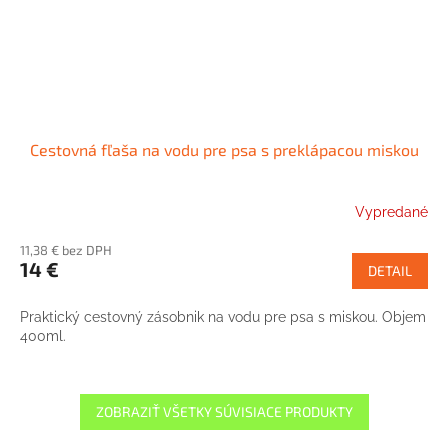
Cestovná fľaša na vodu pre psa s preklápacou miskou
Vypredané
11,38 € bez DPH
14 €
DETAIL
Praktický cestovný zásobnik na vodu pre psa s miskou. Objem
400ml.
ZOBRAZIŤ VŠETKY SÚVISIACE PRODUKTY