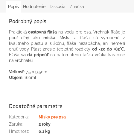
Popis
Hodnotenie
Diskusia
Značka
Podrobný popis
Praktická
cestovná fľaša
na vodu pre psa. Vrchnák fľaše je
použiteľný ako
miska
. Miska a fľaša sú vyrobené z
kvalitného plastu a silikónu, fľaša nezapácha, ani nemení
chuť vody. Plast znesie teplotné rozdiely
od -20 do +82°C.
Fľaša
sa dá pripnúť
na batoh alebo tašku vďaka karabíne
na vrchnáku.
Veľkosť:
7,5 x 9,5cm
Objem:
160ml
Dodatočné parametre
Kategória
:
Misky pre psa
Záruka
:
2 roky
Hmotnosť
:
0.1 kg