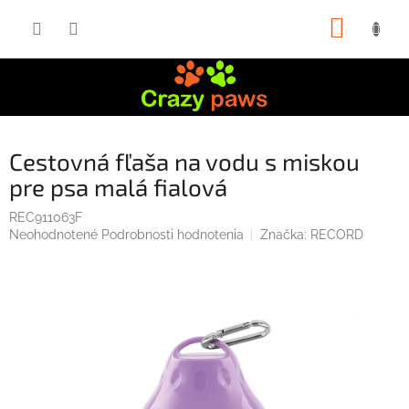
Prejsť
NÁKUP
na
obsah
KOŠÍK
Cestovná fľaša na vodu s miskou
pre psa malá fialová
REC911063F
Priemerné
Neohodnotené
Podrobnosti hodnotenia
Značka:
RECORD
hodnotenie
produktu
je
0,0
z
5
hviezdičiek.