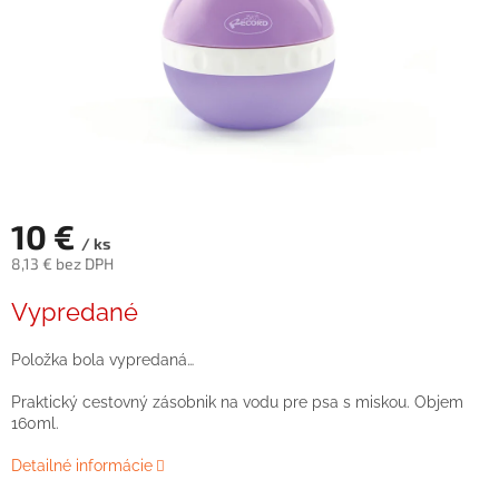
10 €
/ ks
8,13 € bez DPH
Jednotková
Vypredané
cena:
Položka bola vypredaná…
Praktický cestovný zásobnik na vodu pre psa s miskou. Objem
160ml.
Detailné informácie