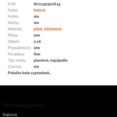
EAN
:
8011391910634
Farba
:
fialová
Fretka
:
nie
Mačky
:
nie
Materiál
:
plast
,
silikónová
Miska
:
áno
Objem
:
0,16
Príslušenstvo
:
áno
Psi pokus
:
Áno
Typ misky
:
plastová, napájadlo
Vtáctvo
:
nie
Položka bola vypredaná…
Z
á
p
ä
Informácie pre vás
t
Doprava
i