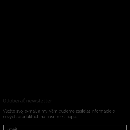
Odoberať newsletter
Vložte svoj e-mail a my Vám budeme zasielať informácie o
nových produktoch na našom e-shope.
Email