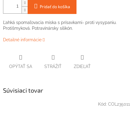
Pridať do košíka
Ľahká spomaľovacia miska s prísavkami- proti vysypaniu.
Protišmyková. Potravinársky silikón.
Detailné informácie
OPÝTAŤ SA
STRÁŽIŤ
ZDIEĽAŤ
Súvisiaci tovar
Kód:
COL235011