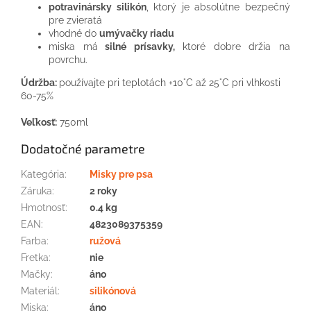
potravinársky silikón
, ktorý je absolútne bezpečný
pre zvieratá
vhodné do
umývačky riadu
miska má
silné prísavky,
ktoré dobre držia na
povrchu.
Údržba:
používajte pri teplotách +10°C až 25°C pri vlhkosti
60-75%
Veľkosť:
750ml
Dodatočné parametre
Kategória
:
Misky pre psa
Záruka
:
2 roky
Hmotnosť
:
0.4 kg
EAN
:
4823089375359
Farba
:
ružová
Fretka
:
nie
Mačky
:
áno
Materiál
:
silikónová
Miska
:
áno