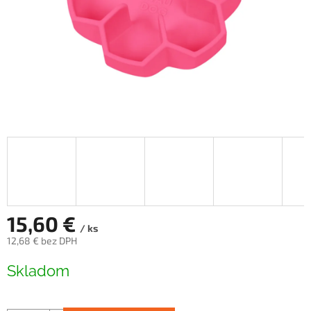
15,60 €
/ ks
12,68 € bez DPH
Jednotková
Skladom
cena: