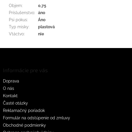
Objem
:
0,75
Príslušenstvo
:
áno
Psi pokus
:
Áno
Typ misky
:
plastová
Vtáctvo
:
nie
Z
á
p
ä
Informácie pre vás
t
Doprava
i
O nás
e
Kontakt
Časté otázky
Reklamačný poriadok
Formulár na odstúpenie od zmluvy
Obchodné podmienky