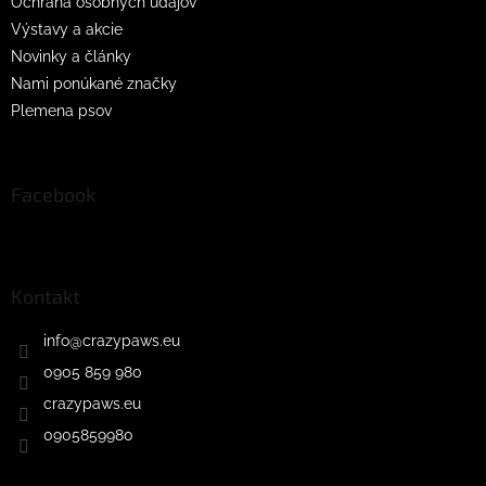
Ochrana osobných údajov
Výstavy a akcie
Novinky a články
Nami ponúkané značky
Plemena psov
Facebook
Kontakt
info
@
crazypaws.eu
0905 859 980
crazypaws.eu
0905859980