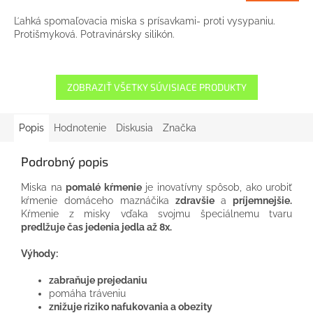
Ľahká spomaľovacia miska s prísavkami- proti vysypaniu.
Protišmyková. Potravinársky silikón.
ZOBRAZIŤ VŠETKY SÚVISIACE PRODUKTY
Popis
Hodnotenie
Diskusia
Značka
Podrobný popis
Miska na
pomalé kŕmenie
je inovatívny spôsob, ako urobiť
kŕmenie domáceho maznáčika
zdravšie
a
príjemnejšie.
Kŕmenie z misky vďaka svojmu špeciálnemu tvaru
predlžuje čas jedenia jedla až 8x.
Výhody:
zabraňuje prejedaniu
pomáha tráveniu
znižuje riziko nafukovania a obezity