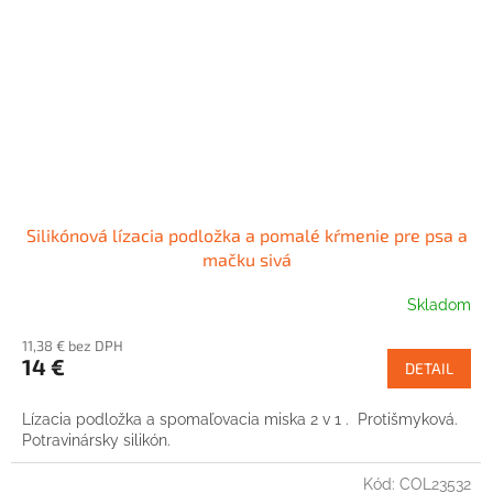
Silikónová lízacia podložka a pomalé kŕmenie pre psa a
mačku sivá
Skladom
11,38 € bez DPH
14 €
DETAIL
Lízacia podložka a spomaľovacia miska 2 v 1 . Protišmyková.
Potravinársky silikón.
Kód:
COL23532