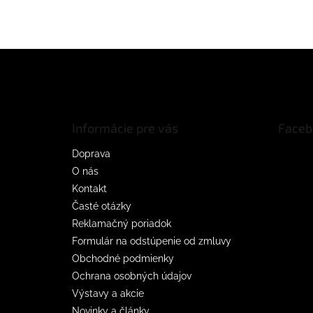
Z
á
p
ä
t
Informácie pre vás
Faceb
i
e
Doprava
O nás
Kontakt
Časté otázky
Reklamačný poriadok
Formulár na odstúpenie od zmluvy
Obchodné podmienky
Ochrana osobných údajov
Výstavy a akcie
Novinky a články