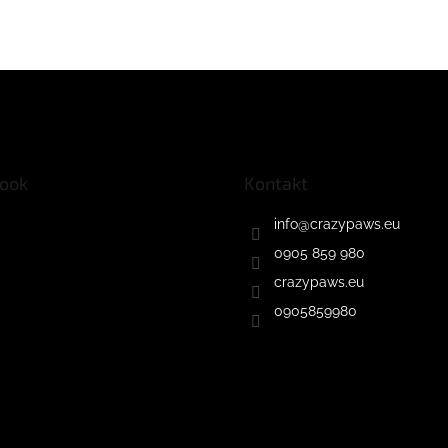
ook
Kontakt
info
@
crazypaws.eu
0905 859 980
crazypaws.eu
0905859980