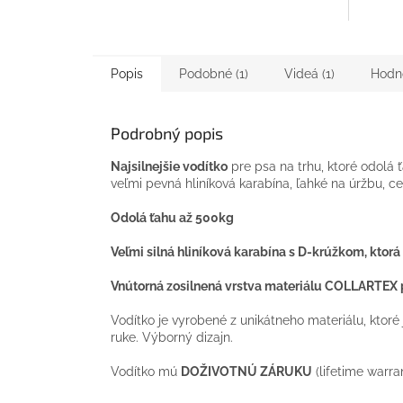
Popis
Podobné (1)
Videá (1)
Hodn
Podrobný popis
Najsilnejšie vodítko
pre psa na trhu, ktoré odolá 
veľmi pevná hliníková karabína, ľahké na úržbu, c
Odolá ťahu až 500kg
Veľmi silná hliníková karabína s D-krúžkom, kto
Vnútorná zosilnená vrstva materiálu COLLARTEX
Vodítko je vyrobené z unikátneho materiálu, ktoré
ruke. Výborný dizajn.
Vodítko mú
DOŽIVOTNÚ ZÁRUKU
(lifetime warra