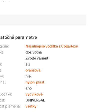
stiach.
atočné parametre
gória
:
Najsilnejšie vodítka z Collartexu
ka
:
doživotná
:
Zvoľte variant
a
:
2,1
a
:
oranžová
ky
:
nie
riál
:
nylon
,
plast
áno
vodítka
:
výcvikové
osť
:
UNIVERSAL
osť plemena
:
všetky