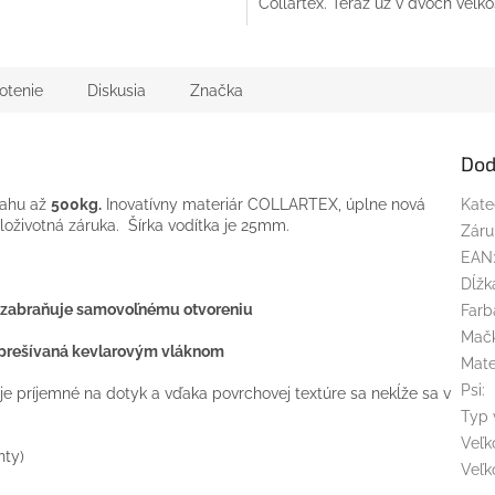
Collartex. Teraz už v dvoch veľko
otenie
Diskusia
Značka
Dod
ťahu až
500kg.
Inovatívny materiár COLLARTEX, úplne nová
Kate
eloživotná záruka. Šírka vodítka je 25mm.
Záru
EAN
Dĺžk
rá zabraňuje samovoľnému otvoreniu
Farb
Mač
 prešívaná kevlarovým vláknom
Mate
Psi
:
 je príjemné na dotyk a vďaka povrchovej textúre sa nekĺže sa v
Typ 
Veľk
nty)
Veľk