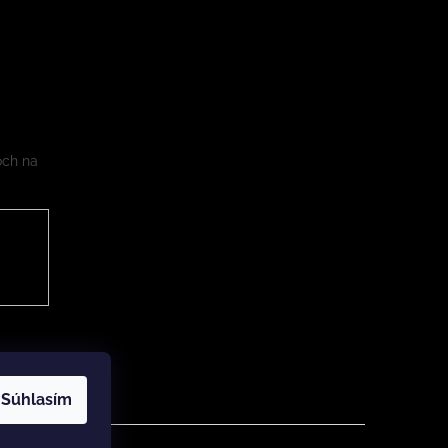
och na
Súhlasím