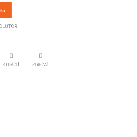
íka
EVOLUTOR
STRÁŽIŤ
ZDIEĽAŤ