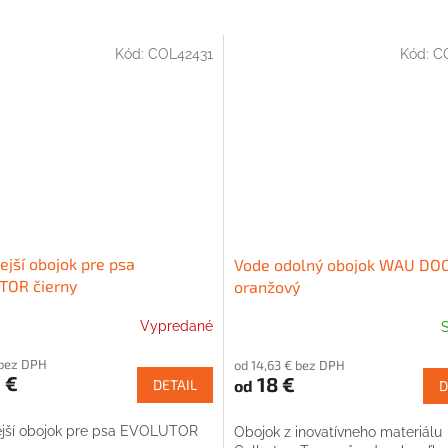
Kód:
COL42431
Kód:
C
ejší obojok pre psa
Vode odolný obojok WAU DO
TOR čierny
oranžový
Vypredané
 bez DPH
od 14,63 € bez DPH
 €
18 €
od
DETAIL
D
ejší obojok pre psa EVOLUTOR
Obojok z inovatívneho materiálu