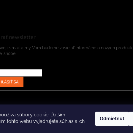
rať newsletter
svoj e-mail a my Vám budeme zasielať informácie o nových produkt
e-shope.
HLÁSIŤ SA
Instagram
Facebook
oužíva súbory cookie. Ďalším
Odmietnuť
m tohto webu vyjadrujete súhlas s ich
.