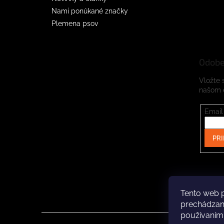
Nami ponúkané značky
Plemena psov
Odobe
Vložte 
našom 
Email
PRI
Tento web p
prechádzaní
používaním