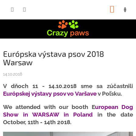
Prejsť
NÁKUP
na
obsah
KOŠÍK
Európska výstava psov 2018
Warsaw
14.10.2018
V dňoch 11 - 14.10.2018 sme sa zúčastnili
Európskej výstavy psov
vo Varšave
v Poľsku.
We attended with our booth E
uropean Dog
Show in WARSAW in Poland
in the date
October, 11th - 14th 2018.