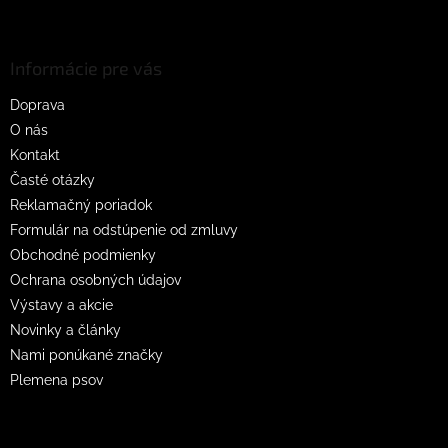
Z
á
p
ä
Informácie pre vás
t
Doprava
i
O nás
e
Kontakt
Časté otázky
Reklamačný poriadok
Formulár na odstúpenie od zmluvy
Obchodné podmienky
Ochrana osobných údajov
Výstavy a akcie
Novinky a články
Nami ponúkané značky
Plemena psov