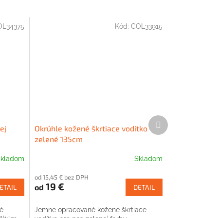
L34375
Kód:
COL33915
Ďalší
ej
Okrúhle kožené škrtiace vodítko
produkt
zelené 135cm
kladom
Skladom
od 15,45 € bez DPH
19 €
od
ETAIL
DETAIL
é
Jemne opracované kožené škrtiace