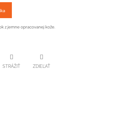
íka
ok z jemne opracovanej kože.
STRÁŽIŤ
ZDIEĽAŤ