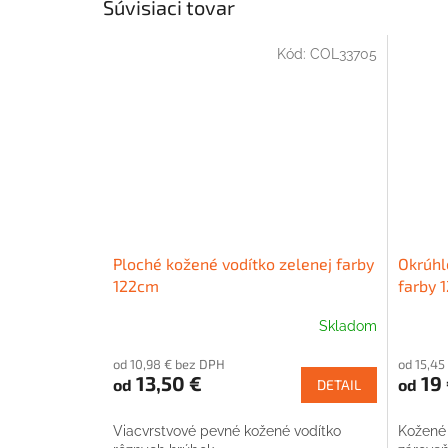
Súvisiaci tovar
Kód:
COL33705
Ploché kožené vodítko zelenej farby
Okrúhl
122cm
farby 
Skladom
od 10,98 € bez DPH
od 15,45
13,50 €
19 
od
od
DETAIL
Viacvrstvové pevné kožené vodítko
Kožené 