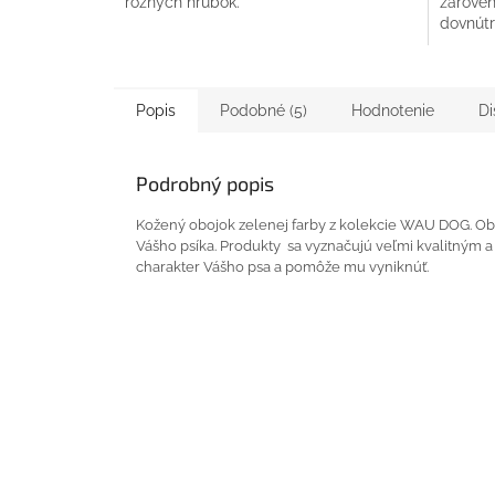
rôznych hrúbok.
zárove
dovnútr
Popis
Podobné (5)
Hodnotenie
Di
Podrobný popis
Kožený obojok zelenej farby z kolekcie WAU DOG. Obojo
Vášho psíka. Produkty sa vyznačujú veľmi kvalitným 
charakter Vášho psa a pomôže mu vyniknúť.