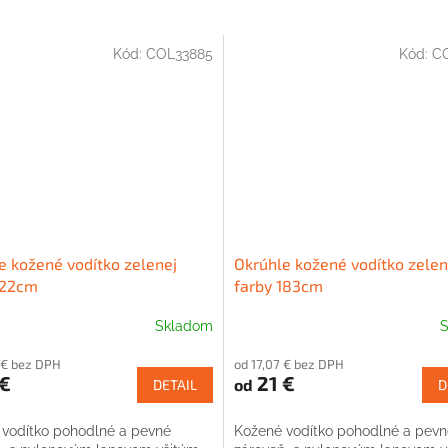
Kód:
COL33885
Kód:
CO
e kožené vodítko zelenej
Okrúhle kožené vodítko zelen
122cm
farby 183cm
Skladom
S
 € bez DPH
od 17,07 € bez DPH
€
21 €
od
DETAIL
D
vodítko pohodlné a pevné
Kožené vodítko pohodlné a pevn