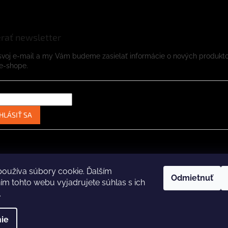
rať newsletter
svoj e-mail a my Vám budeme zasielať informácie o nových produkt
e-shope.
HLÁSIŤ SA
Instagram
Facebook
oužíva súbory cookie. Ďalším
Odmietnuť
m tohto webu vyjadrujete súhlas s ich
.
ené.
Upraviť nastavenie cookies
Za
ie