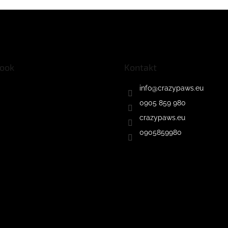
ook
Kontakt
info
@
crazypaws.eu
0905 859 980
crazypaws.eu
0905859980