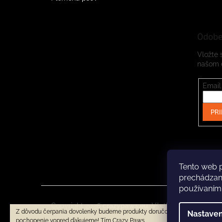
Odobe
Vložte 
našom 
Email
PRI
Tento web p
prechádzaní
používaním
Copyright 2026
crazypaws.eu
. Všetky práva vyhrad
Z dôvodu čerpania dovolenky budeme produkty doručovať až po 3.8.2026. 
Nastaven
pochopenie vopred ďakujeme! Tím Crazy Paws