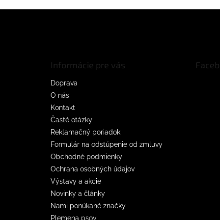
Z
á
p
ä
t
Informácie pre vás
Faceb
i
e
Doprava
O nás
Kontakt
Časté otázky
Reklamačný poriadok
Formulár na odstúpenie od zmluvy
Obchodné podmienky
Ochrana osobných údajov
Výstavy a akcie
Novinky a články
Nami ponúkané značky
Plemena psov