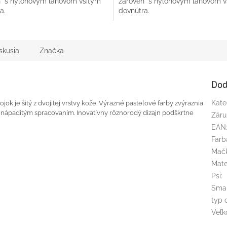
ň s nylonovým lanovom všitým
zároveň s nylonovým lanovom v
a.
dovnútra.
skusia
Značka
Dod
k je šitý z dvojitej vrstvy kože. Výrazné pastelové farby zvýraznia
Kate
a nápaditým spracovaním. Inovatívny rôznorodý dizajn podškrtne
Záru
EAN
Farb
Mač
Mate
Psi
:
Sma
typ 
Veľk