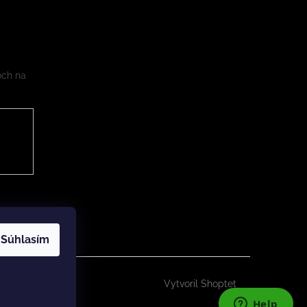
och na
Súhlasím
Vytvoril Shoptet