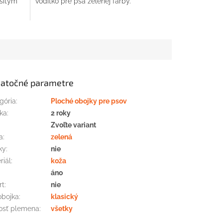
šitým
vodítko pre psa zelenej farby.
atočné parametre
gória
:
Ploché obojky pre psov
ka
:
2 roky
:
Zvoľte variant
a
:
zelená
ky
:
nie
riál
:
koža
áno
rt
:
nie
obojka
:
klasický
osť plemena
:
všetky