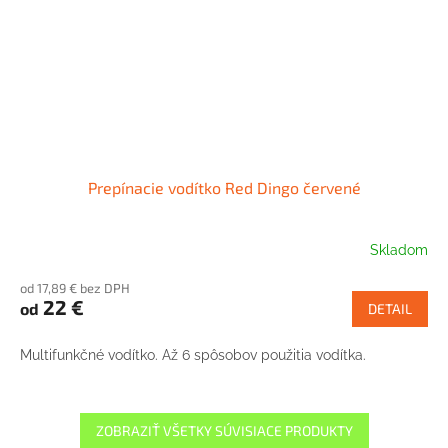
Prepínacie vodítko Red Dingo červené
Skladom
od 17,89 € bez DPH
22 €
od
DETAIL
Multifunkčné vodítko. Až 6 spôsobov použitia vodítka.
ZOBRAZIŤ VŠETKY SÚVISIACE PRODUKTY