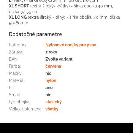
L
(veľký) - šírka obojku 25 mm, dĺžka 41-63 cm
XL SHORT
(extra široký- krátky) - šírka obojku 40 mm,
dĺžka 37-55 cm
XL LONG
(extra široký - dlhý) - šírka obojku 40 mm, dĺžka
50-80 cm
Dodatočné parametre
Kategória
:
Nylonové obojky pre psov
Záruka
:
2 roky
EAN
:
Zvoľte variant
Farba
:
červená
Mačky
:
nie
Materiál
:
nylon
Psi
:
áno
Smart
:
nie
typ obojka
:
klasický
Veľkosť plemena
:
všetky
Z
á