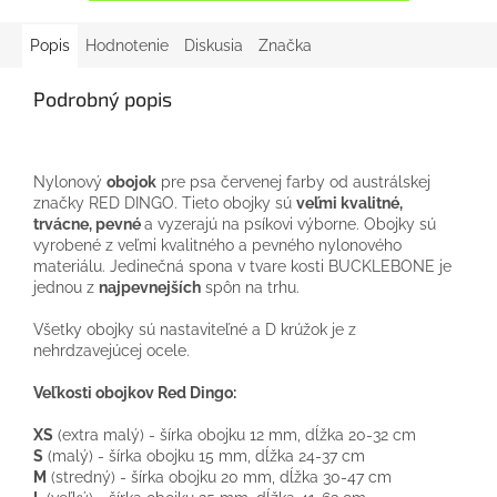
Popis
Hodnotenie
Diskusia
Značka
Podrobný popis
Nylonový
obojok
pre psa červenej farby od austrálskej
značky RED DINGO. Tieto obojky sú
veľmi kvalitné,
trvácne, pevné
a vyzerajú na psíkovi výborne. Obojky sú
vyrobené z veľmi kvalitného a pevného nylonového
materiálu. Jedinečná spona v tvare kosti BUCKLEBONE je
jednou z
najpevnejších
spôn na trhu.
Všetky obojky sú nastaviteľné a D krúžok je z
nehrdzavejúcej ocele.
Veľkosti obojkov Red Dingo:
XS
(extra malý) - šírka obojku 12 mm, dĺžka 20-32 cm
S
(malý) - šírka obojku 15 mm, dĺžka 24-37 cm
M
(stredný) - šírka obojku 20 mm, dĺžka 30-47 cm