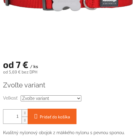
od
7 €
/ ks
od
5,69 €
bez DPH
Jednotková
Zvoľte variant
cena:
Veľkosť
Pridať do košíka
Kvalitný nylonový obojok z mäkkého nylonu s pevnou sponou.