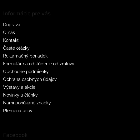
p
ä
Informácie pre vás
t
Doprava
i
O nás
e
Kontakt
Časté otázky
Reklamačný poriadok
Formulár na odstúpenie od zmluvy
Obchodné podmienky
Ochrana osobných údajov
Výstavy a akcie
Novinky a články
Nami ponúkané značky
Plemena psov
Facebook