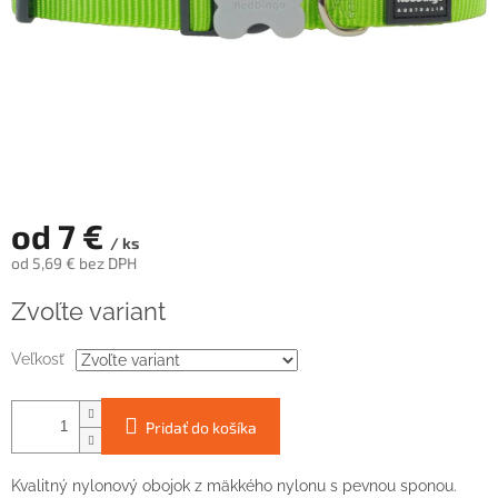
od
7 €
/ ks
od
5,69 €
bez DPH
Jednotková
Zvoľte variant
cena:
Veľkosť
Pridať do košíka
Kvalitný nylonový obojok z mäkkého nylonu s pevnou sponou.