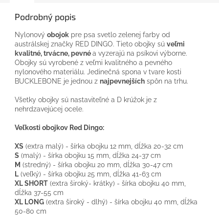
Podrobný popis
Nylonový
obojok
pre psa svetlo zelenej farby od
austrálskej značky RED DINGO. Tieto obojky sú
veľmi
kvalitné, trvácne, pevné
a vyzerajú na psíkovi výborne.
Obojky sú vyrobené z veľmi kvalitného a pevného
nylonového materiálu. Jedinečná spona v tvare kosti
BUCKLEBONE je jednou z
najpevnejších
spôn na trhu.
Všetky obojky sú nastaviteľné a D krúžok je z
nehrdzavejúcej ocele.
Veľkosti obojkov Red Dingo:
XS
(extra malý) - šírka obojku 12 mm, dĺžka 20-32 cm
S
(malý) - šírka obojku 15 mm, dĺžka 24-37 cm
M
(stredný) - šírka obojku 20 mm, dĺžka 30-47 cm
L
(veľký) - šírka obojku 25 mm, dĺžka 41-63 cm
XL SHORT
(extra široký- krátky) - šírka obojku 40 mm,
dĺžka 37-55 cm
XL LONG
(extra široký - dlhý) - šírka obojku 40 mm, dĺžka
50-80 cm