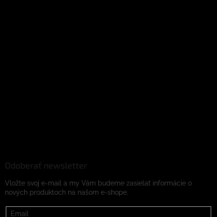
Odoberať newsletter
Vložte svoj e-mail a my Vám budeme zasielať informácie o
nových produktoch na našom e-shope.
Email