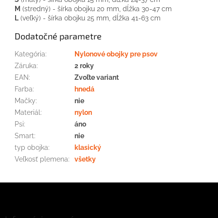
M
(stredný) - šírka obojku 20 mm, dĺžka 30-47 cm
L
(veľký) - šírka obojku 25 mm, dĺžka 41-63 cm
Dodatočné parametre
Kategória
:
Nylonové obojky pre psov
Záruka
:
2 roky
EAN
:
Zvoľte variant
Farba
:
hnedá
Mačky
:
nie
Materiál
:
nylon
Psi
:
áno
Smart
:
nie
typ obojka
:
klasický
Veľkosť plemena
:
všetky
Z
á
p