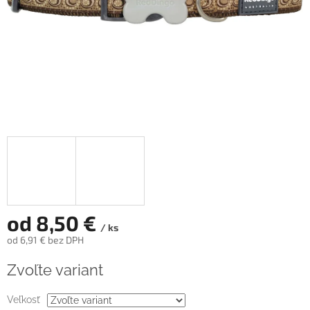
od
8,50 €
/ ks
od
6,91 €
bez DPH
Jednotková
Zvoľte variant
cena:
Veľkosť