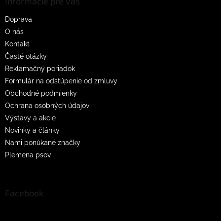
ä
Informácie pre vás
t
Doprava
i
O nás
e
Kontakt
Časté otázky
Reklamačný poriadok
Formulár na odstúpenie od zmluvy
Obchodné podmienky
Ochrana osobných údajov
Výstavy a akcie
Novinky a články
Nami ponúkané značky
Plemena psov
Facebook