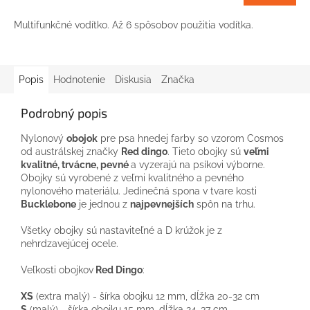
Multifunkčné vodítko. Až 6 spôsobov použitia vodítka.
Popis
Hodnotenie
Diskusia
Značka
Podrobný popis
Nylonový
obojok
pre psa hnedej farby so vzorom Cosmos
od austrálskej značky
Red dingo
. Tieto obojky sú
veľmi
kvalitné, trvácne, pevné
a vyzerajú na psíkovi výborne.
Obojky sú vyrobené z veľmi kvalitného a pevného
nylonového materiálu. Jedinečná spona v tvare kosti
Bucklebone
je jednou z
najpevnejších
spôn na trhu.
Všetky obojky sú nastaviteľné a D krúžok je z
nehrdzavejúcej ocele.
Veľkosti obojkov
Red Dingo
:
XS
(extra malý) - šírka obojku 12 mm, dĺžka 20-32 cm
S
(malý) - šírka obojku 15 mm, dĺžka 24-37 cm