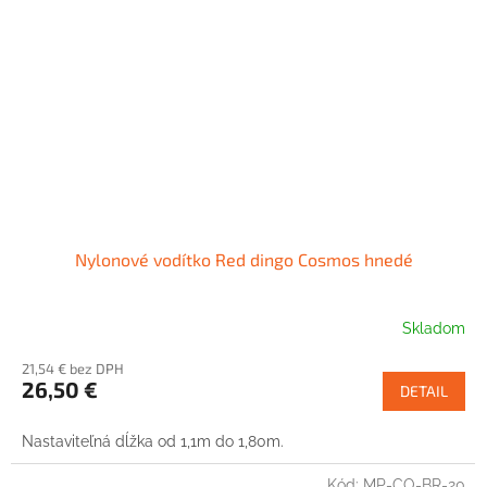
Nylonové vodítko Red dingo Cosmos hnedé
Skladom
21,54 € bez DPH
26,50 €
DETAIL
Nastaviteľná dĺžka od 1,1m do 1,80m.
Kód:
MP-CO-BR-20