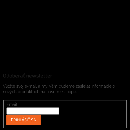
Odoberať newsletter
Vložte svoj e-mail a my Vám budeme zasielať informácie o
nových produktoch na našom e-shope.
Email
PRIHLÁSIŤ SA