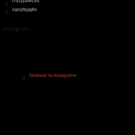
crazypaws.eu
0905859980
Instagram
Sledovať na Instagrame