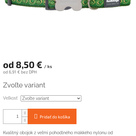
od
8,50 €
/ ks
od
6,91 €
bez DPH
Jednotková
Zvoľte variant
cena:
Veľkosť
Pridať do košíka
Kvalitný obojok z veľmi pohodlného mäkkého nylonu od