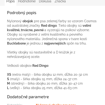
Popis
Hodnotenie
Diskusia
Značka
Podrobný popis
Nylonový
obojok
pre psa zelenej farby so vzorom Cosmos
od austrálskej značky
Red dingo
. Tieto obojky sú
veľmi
kvalitné, trvácne, pevné
a vyzerajú na psíkovi výborne.
Obojky sú vyrobené z veľmi kvalitného a pevného
nylonového materiálu. Jedinečná spona v tvare kosti
Bucklebone
je jednou z
najpevnejších
spôn na trhu.
Všetky obojky sú nastaviteľné a D krúžok je z
nehrdzavejúcej ocele.
Veľkosti obojkov
Red Dingo
:
XS
(extra malý) - šírka obojku 12 mm, dĺžka 20-32 cm
S
(malý) - šírka obojku 15 mm, dĺžka 24-37 cm
M
(stredný) - šírka obojku 20 mm, dĺžka 30-47 cm
L
(veľký) - šírka obojku 25 mm, dĺžka 41-63 cm
Dodatočné parametre