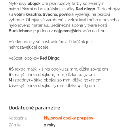
Nylonový
obojok
pre psa ružovej farby so zelenými
hviezdičkami od austrálskej značky
Red dingo
. Tieto obojky
sú
veľmi kvalitné, trvácne, pevné
a vyzerajú na psíkovi
výborne. Obojky sú vyrobené z veľmi kvalitného a pevného
nylonového materiálu. Jedinečná spona v tvare kosti
Bucklebone
je jednou z
najpevnejších
spôn na trhu.
Všetky obojky sú nastaviteľné a D krúžok je z
nehrdzavejúcej ocele.
Veľkosti obojkov
Red Dingo
:
XS
(extra malý) - šírka obojku 12 mm, dĺžka 20-32 cm
S
(malý) - šírka obojku 15 mm, dĺžka 24-37 cm
M
(stredný) - šírka obojku 20 mm, dĺžka 30-47 cm
L
(veľký) - šírka obojku 25 mm, dĺžka 41-63 cm
Dodatočné parametre
Kategória
:
Nylonové obojky pre psov
Záruka
:
2 roky