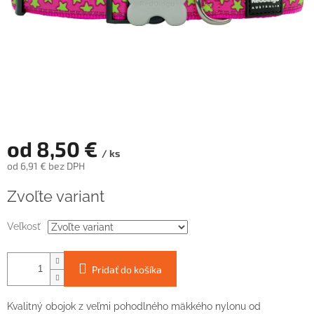
od
8,50 €
/ ks
od
6,91 €
bez DPH
Jednotková
Zvoľte variant
cena:
Veľkosť
Pridať do košíka
Kvalitný obojok z veľmi pohodlného mäkkého nylonu od