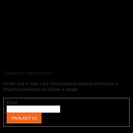
Odoberať newsletter
Vložte svoj e-mail a my Vám budeme zasielať informácie o
nových produktoch na našom e-shope.
Email
PRIHLÁSIŤ SA