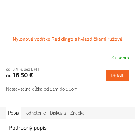
Nylonové vodítko Red dingo s hviezdičkami ružové
Skladom
od 13,41 € bez DPH
16,50 €
od
DETAIL
Nastaviteľná dĺžka od 1,1m do 1,80m.
Popis
Hodnotenie
Diskusia
Značka
Podrobný popis