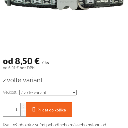
od
8,50 €
/ ks
od
6,91 €
bez DPH
Jednotková
Zvoľte variant
cena:
Veľkosť
Pridať do košíka
Kvalitný obojok z veľmi pohodlného mäkkého nylonu od