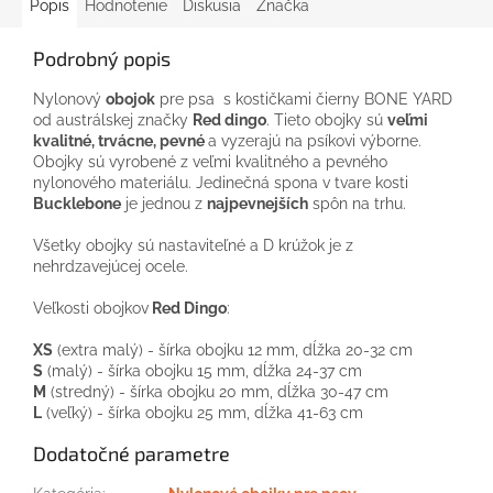
Popis
Hodnotenie
Diskusia
Značka
Podrobný popis
Nylonový
obojok
pre psa s kostičkami čierny BONE YARD
od austrálskej značky
Red dingo
. Tieto obojky sú
veľmi
kvalitné, trvácne, pevné
a vyzerajú na psíkovi výborne.
Obojky sú vyrobené z veľmi kvalitného a pevného
nylonového materiálu. Jedinečná spona v tvare kosti
Bucklebone
je jednou z
najpevnejších
spôn na trhu.
Všetky obojky sú nastaviteľné a D krúžok je z
nehrdzavejúcej ocele.
Veľkosti obojkov
Red Dingo
:
XS
(extra malý) - šírka obojku 12 mm, dĺžka 20-32 cm
S
(malý) - šírka obojku 15 mm, dĺžka 24-37 cm
M
(stredný) - šírka obojku 20 mm, dĺžka 30-47 cm
L
(veľký) - šírka obojku 25 mm, dĺžka 41-63 cm
Dodatočné parametre