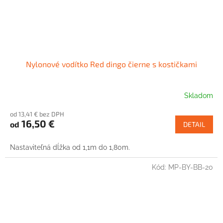
Nylonové vodítko Red dingo čierne s kostičkami
Skladom
od 13,41 € bez DPH
16,50 €
od
DETAIL
Nastaviteľná dĺžka od 1,1m do 1,80m.
Kód:
MP-BY-BB-20