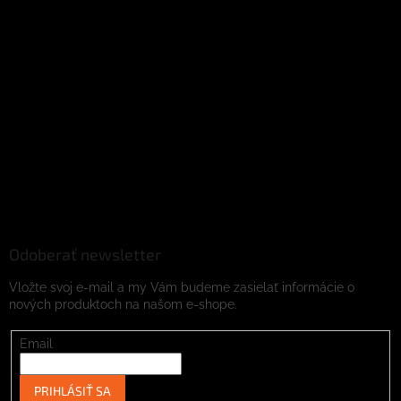
Odoberať newsletter
Vložte svoj e-mail a my Vám budeme zasielať informácie o
nových produktoch na našom e-shope.
Email
PRIHLÁSIŤ SA