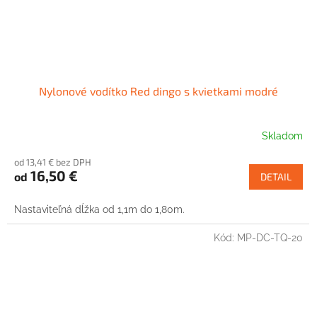
Nylonové vodítko Red dingo s kvietkami modré
Skladom
od 13,41 € bez DPH
16,50 €
od
DETAIL
Nastaviteľná dĺžka od 1,1m do 1,80m.
Kód:
MP-DC-TQ-20