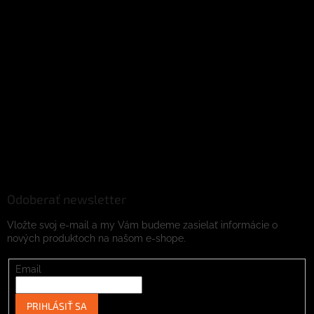
Odoberať newsletter
Vložte svoj e-mail a my Vám budeme zasielať informácie o
nových produktoch na našom e-shope.
Email
PRIHLÁSIŤ SA