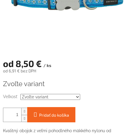
od
8,50 €
/ ks
od
6,91 €
bez DPH
Jednotková
Zvoľte variant
cena:
Veľkosť
Pridať do košíka
Kvalitný obojok z veľmi pohodlného mäkkého nylonu od