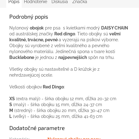
Popis
Hodnotenie
Diskusia
Značka
Podrobný popis
Nylonový
obojok
pre psa s kvietkami modrý
DAISY CHAIN
od austrálskej značky
Red dingo
. Tieto obojky sú
veľmi
kvalitné, trvácne, pevné
a vyzerajú na psíkovi výborne.
Obojky sú vyrobené z veľmi kvalitného a pevného
nylonového materiálu. Jedinečná spona v tvare kosti
Bucklebone
je jednou z
najpevnejších
spôn na trhu.
Všetky obojky sú nastaviteľné a D krúžok je z
nehrdzavejúcej ocele.
Veľkosti obojkov
Red Dingo
:
XS
(extra malý) - šírka obojku 12 mm, dĺžka 20-32 cm
S
(malý) - šírka obojku 15 mm, dĺžka 24-37 cm
M
(stredný) - šírka obojku 20 mm, dĺžka 30-47 cm
L
(veľký) - šírka obojku 25 mm, dĺžka 41-63 cm
Dodatočné parametre