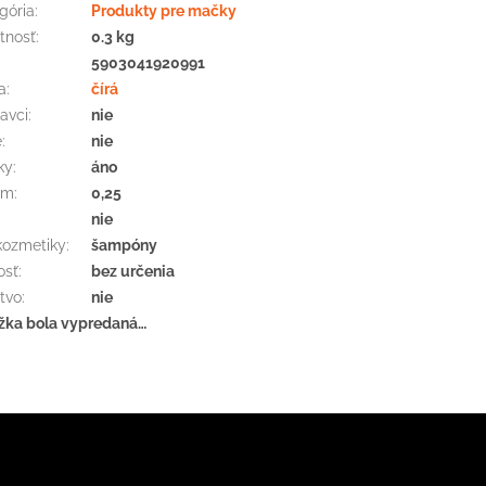
gória
:
Produkty pre mačky
tnosť
:
0.3 kg
:
5903041920991
a
:
čírá
avci
:
nie
e
:
nie
ky
:
áno
em
:
0,25
nie
kozmetiky
:
šampóny
osť
:
bez určenia
tvo
:
nie
žka bola vypredaná…