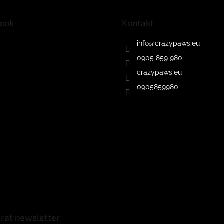
ook
Kontakt
info
@
crazypaws.eu
0905 859 980
crazypaws.eu
0905859980
rať newsletter