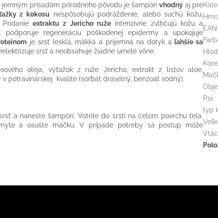
 jemným prísadám prírodného pôvodu je šampón
vhodný
aj pre
Kate
ťažky z kokosu
nespôsobujú podráždenie,
alebo suchú kožu,
Hmo
. Pridanie
extraktu z Jericho ruže
intenzívne zvlhčujú kožu a
EAN
a
podporuje regeneráciu poškodenej epidermy a upokojuje
Farb
oteinom
je srsť lesklá, mäkká a príjemná na dotyk a
ľahšie sa
lektrizuje srsť a neobsahuje žiadne umelé vône.
Hlod
Kon
ového oleja, výťažok z ruže Jericho, extrakt z listov aloe,
Mač
v potravinárskej kvalite (sorbát draselný, benzoát sodný).
Obj
Psi
:
typ 
rsť a naneste šampón. Votrite do srsti na celom povrchu tela.
Veľk
ymyte a osušte mačku. V
prípade potreby sa postup môže
Vtác
Polo