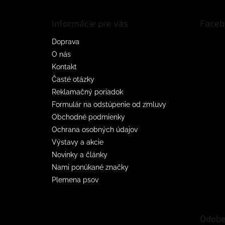
ä
t
Informácie pre vás
Faceb
i
e
Doprava
O nás
Kontakt
Časté otázky
Reklamačný poriadok
Formulár na odstúpenie od zmluvy
Obchodné podmienky
Ochrana osobných údajov
Výstavy a akcie
Novinky a články
Nami ponúkané značky
Plemena psov
Odobe