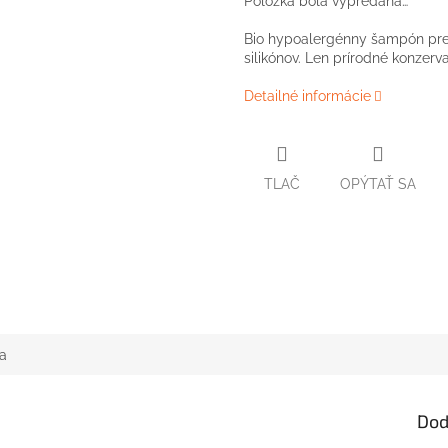
Položka bola vypredaná…
Bio hypoalergénny šampón pre 
silikónov. Len prírodné konzerva
Detailné informácie
TLAČ
OPÝTAŤ SA
a
Dod