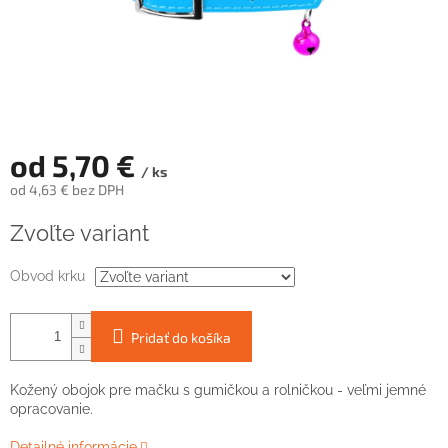
od
5,70 €
/ ks
od
4,63 €
bez DPH
Jednotková
Zvoľte variant
cena:
Obvod krku
Pridať do košíka
Kožený obojok pre mačku s gumičkou a rolničkou - veľmi jemné
opracovanie.
Detailné informácie