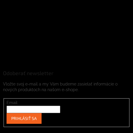
Odoberať newsletter
Vložte svoj e-mail a my Vám budeme zasielať informácie o
nových produktoch na našom e-shope.
Email
PRIHLÁSIŤ SA