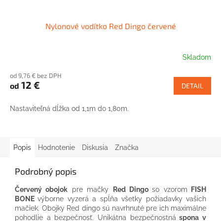
Nylonové vodítko Red Dingo červené
Skladom
od 9,76 € bez DPH
12 €
od
DETAIL
Nastaviteľná dĺžka od 1,1m do 1,80m.
Popis
Hodnotenie
Diskusia
Značka
Podrobný popis
Červený obojok
pre mačky
Red Dingo
so vzorom
FISH
BONE
výborne vyzerá a spĺňa všetky požiadavky vašich
mačiek. Obojky Red dingo sú navrhnuté pre ich maximálne
pohodlie a bezpečnosť. Unikátna bezpečnostná
spona v