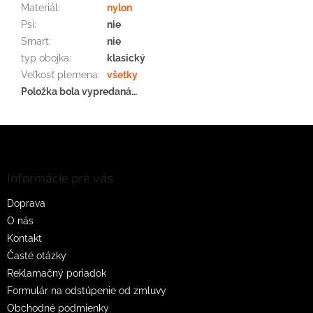
Materiál
:
nylon
Psi
:
nie
Smart
:
nie
typ obojka
:
klasický
Veľkosť plemena
:
všetky
Položka bola vypredaná…
Z
á
p
ä
Informácie pre vás
t
Doprava
i
O nás
e
Kontakt
Časté otázky
Reklamačný poriadok
Formulár na odstúpenie od zmluvy
Obchodné podmienky