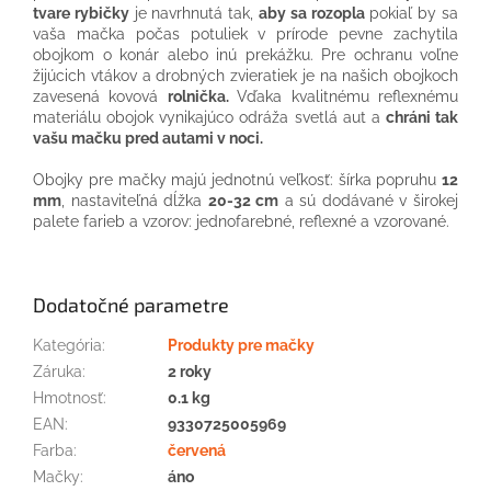
tvare rybičky
je navrhnutá tak,
aby sa rozopla
pokiaľ by sa
vaša mačka počas potuliek v prírode pevne zachytila
obojkom o konár alebo inú prekážku. Pre ochranu voľne
žijúcich vtákov a drobných zvieratiek je na našich obojkoch
zavesená kovová
rolnička.
Vďaka kvalitnému reflexnému
materiálu obojok vynikajúco odráža svetlá aut a
chráni tak
vašu mačku pred autami v noci.
Obojky pre mačky majú jednotnú veľkosť: šírka popruhu
12
mm
, nastaviteľná dĺžka
20-32 cm
a sú dodávané v širokej
palete farieb a vzorov: jednofarebné, reflexné a vzorované.
Dodatočné parametre
Kategória
:
Produkty pre mačky
Záruka
:
2 roky
Hmotnosť
:
0.1 kg
EAN
:
9330725005969
Farba
:
červená
Mačky
:
áno