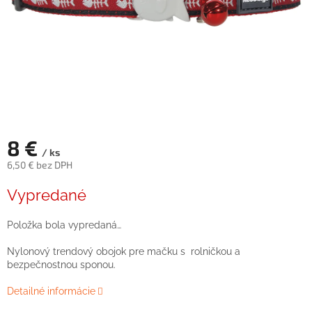
8 €
/ ks
6,50 € bez DPH
Jednotková
Vypredané
cena:
Položka bola vypredaná…
Nylonový trendový obojok pre mačku s rolničkou a
bezpečnostnou sponou.
Detailné informácie