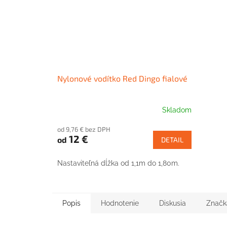
Nylonové vodítko Red Dingo fialové
Skladom
od 9,76 € bez DPH
12 €
od
DETAIL
Nastaviteľná dĺžka od 1,1m do 1,80m.
Popis
Hodnotenie
Diskusia
Značk