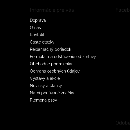
t
Informácie pre vás
Faceb
i
e
Doprava
O nás
Kontakt
Časté otázky
Reklamačný poriadok
Formulár na odstúpenie od zmluvy
Obchodné podmienky
Ochrana osobných údajov
Výstavy a akcie
Novinky a články
Nami ponúkané značky
Plemena psov
Odobe