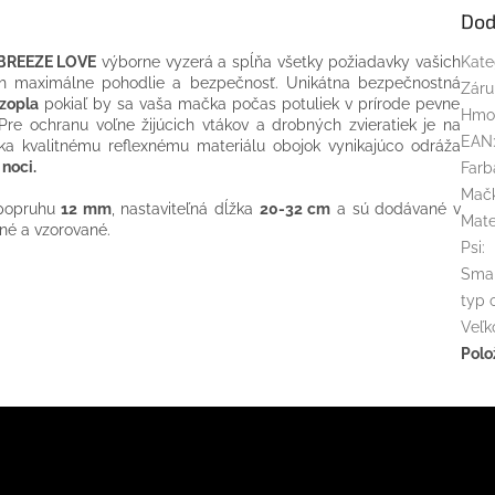
Dod
 BREEZE LOVE
výborne vyzerá a spĺňa všetky požiadavky vašich
Kate
ch maximálne pohodlie a bezpečnosť. Unikátna bezpečnostná
Záru
ozopla
pokiaľ by sa vaša mačka počas potuliek v prírode pevne
Hmo
Pre ochranu voľne žijúcich vtákov a drobných zvieratiek je na
EAN
ka kvalitnému reflexnému materiálu obojok vynikajúco odráža
noci.
Farb
Mač
 popruhu
12 mm
, nastaviteľná dĺžka
20-32 cm
a sú dodávané v
Mate
xné a vzorované.
Psi
:
Sma
typ 
Veľk
Polo