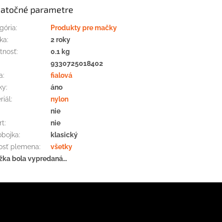
atočné parametre
gória
:
Produkty pre mačky
ka
:
2 roky
tnosť
:
0.1 kg
:
9330725018402
a
:
fialová
ky
:
áno
riál
:
nylon
nie
rt
:
nie
obojka
:
klasický
osť plemena
:
všetky
žka bola vypredaná…