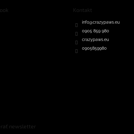
ook
Kontakt
info
@
crazypaws.eu
0905 859 980
crazypaws.eu
0905859980
rať newsletter